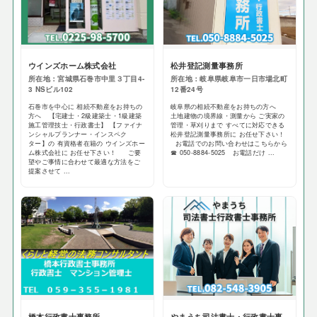
ウインズホーム株式会社
松井登記測量事務所
所在地：宮城県石巻市中里３丁目4-
所在地：岐阜県岐阜市一日市場北町
3 NSビル102
12番24号
石巻市を中心に 相続不動産をお持ちの
岐阜県の相続不動産をお持ちの方へ
方へ 【宅建士・2級建築士・1級建築
土地建物の境界線・測量から ご実家の
施工管理技士・行政書士】 【ファイナ
管理・草刈りまで すべてに対応できる
ンシャルプランナー・インスペク
松井登記測量事務所に お任せ下さい！
ター】の 有資格者在籍の ウインズホー
お電話でのお問い合わせはこちらから
ム株式会社に お任せ下さい！ ご要
☎ 050-8884-5025 お電話だけ ...
望やご事情に合わせて最適な方法をご
提案させて ...
橋本行政書士事務所
やまうち司法書士・行政書士事