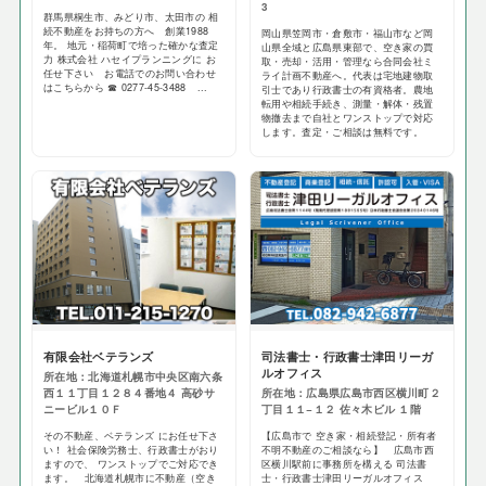
3
群馬県桐生市、みどり市、太田市の 相
続不動産をお持ちの方へ 創業1988
岡山県笠岡市・倉敷市・福山市など岡
年。 地元・稲荷町で培った確かな査定
山県全域と広島県東部で、空き家の買
力 株式会社 ハセイプランニングに お
取・売却・活用・管理なら合同会社ミ
任せ下さい お電話でのお問い合わせ
ライ計画不動産へ。代表は宅地建物取
はこちらから ☎ 0277-45-3488 ...
引士であり行政書士の有資格者。農地
転用や相続手続き、測量・解体・残置
物撤去まで自社とワンストップで対応
します。査定・ご相談は無料です。
有限会社ベテランズ
司法書士・行政書士津田リーガ
ルオフィス
所在地：北海道札幌市中央区南六条
西１１丁目１２８４番地４ 高砂サ
所在地：広島県広島市西区横川町２
ニービル１０Ｆ
丁目１１−１２ 佐々木ビル １階
その不動産、ベテランズ にお任せ下さ
【広島市で 空き家・相続登記・所有者
い！ 社会保険労務士、行政書士がおり
不明不動産のご相談なら】 広島市西
ますので、 ワンストップでご対応でき
区横川駅前に事務所を構える 司法書
ます。 北海道札幌市に不動産（空き
士・行政書士津田リーガルオフィス