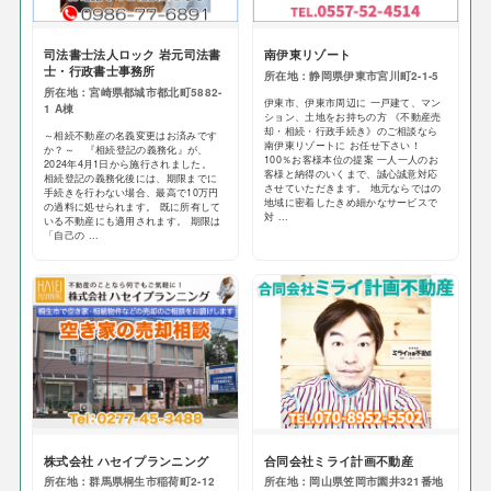
司法書士法人ロック 岩元司法書
南伊東リゾート
士・行政書士事務所
所在地：静岡県伊東市宮川町2-1-5
所在地：宮崎県都城市都北町5882-
伊東市、伊東市周辺に 一戸建て、マン
1 A棟
ション、土地をお持ちの方 《不動産売
却・相続・行政手続き》のご相談なら
～相続不動産の名義変更はお済みです
南伊東リゾートに お任せ下さい！
か？～ 『相続登記の義務化』が、
100％お客様本位の提案 一人一人のお
2024年4月1日から施行されました。
客様と納得のいくまで、誠心誠意対応
相続登記の義務化後には、期限までに
させていただきます。 地元ならではの
手続きを行わない場合、最高で10万円
地域に密着したきめ細かなサービスで
の過料に処せられます。 既に所有して
対 ...
いる不動産にも適用されます。 期限は
「自己の ...
株式会社 ハセイプランニング
合同会社ミライ計画不動産
所在地：群馬県桐生市稲荷町2-12
所在地：岡山県笠岡市園井321番地