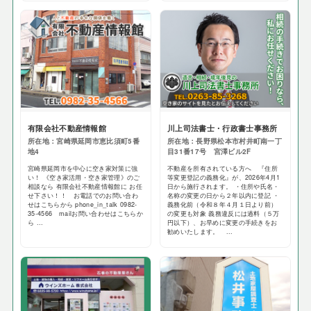
有限会社不動産情報館
川上司法書士・行政書士事務所
所在地：宮崎県延岡市恵比須町5番
所在地：長野県松本市村井町南一丁
地4
目31番17号 宮澤ビル2F
宮崎県延岡市を中心に空き家対策に強
不動産を所有されている方へ 『住所
い！ 《空き家活用・空き家管理》のご
等変更登記の義務化』が、2026年4月1
相談なら 有限会社不動産情報館に お任
日から施行されます。 ・住所や氏名・
せ下さい！！ お電話でのお問い合わ
名称の変更の日から２年以内に登記 ・
せはこちらから phone_in_talk 0982-
義務化前（令和８年４月１日より前）
35-4566 mailお問い合わせはこちらか
の変更も対象 義務違反には過料（５万
ら ...
円以下）、お早めに変更の手続きをお
勧めいたします。 ...