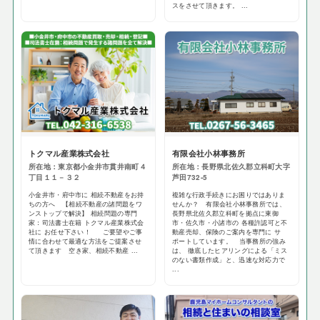
スをさせて頂きます。 ...
トクマル産業株式会社
有限会社小林事務所
所在地：東京都小金井市貫井南町４
所在地：長野県北佐久郡立科町大字
丁目１１－３２
芦田732-5
小金井市・府中市に 相続不動産をお持
複雑な行政手続きにお困りではありま
ちの方へ 【相続不動産の諸問題をワ
せんか？ 有限会社小林事務所では、
ンストップで解決】 相続問題の専門
長野県北佐久郡立科町を拠点に東御
家：司法書士在籍 トクマル産業株式会
市・佐久市・小諸市の 各種許認可と不
社に お任せ下さい！ ご要望やご事
動産売却、保険のご案内を専門に サ
情に合わせて最適な方法をご提案させ
ポートしています。 当事務所の強み
て頂きます 空き家、相続不動産 ...
は、 徹底したヒアリングによる「ミス
のない書類作成」と、迅速な対応力で
...