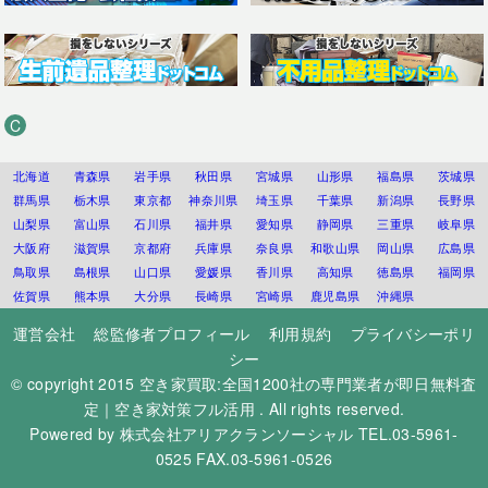
C
北海道
青森県
岩手県
秋田県
宮城県
山形県
福島県
茨城県
群馬県
栃木県
東京都
神奈川県
埼玉県
千葉県
新潟県
長野県
山梨県
富山県
石川県
福井県
愛知県
静岡県
三重県
岐阜県
大阪府
滋賀県
京都府
兵庫県
奈良県
和歌山県
岡山県
広島県
鳥取県
島根県
山口県
愛媛県
香川県
高知県
徳島県
福岡県
佐賀県
熊本県
大分県
長崎県
宮崎県
鹿児島県
沖縄県
運営会社
総監修者プロフィール
利用規約
プライバシーポリ
シー
© copyright 2015
空き家買取:全国1200社の専門業者が即日無料査
定｜空き家対策フル活用
. All rights reserved.
Powered by
株式会社アリアクランソーシャル
TEL.03-5961-
0525 FAX.03-5961-0526