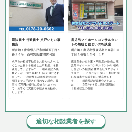
司法書士 行政書士 八戸いちい事
鹿児島マイホームコンサルタン
務所
トの相続と住まいの相談室
所在地：青森県八戸市根城五丁目１
所在地：鹿児島県鹿児島市東谷山５
番１６号 西村貸店舗2階D号室
丁目１番地１２号 １Ｆ
八戸市の相続不動産をお持ちの方へ 亡
鹿児島市の空き家・不動産の売却は 鹿
くなった親から相続した不動産、名義
児島マイホームコンサルタントの 相続
変更していますか？ 「相続登記の義
と住まいの相談室 株式会社ユアサイド
務化」が、2024年4月1日から施行され
エステート にお任せ下さい！ 相続に強
ました。 ・相続登記の義務化後には、
い行政書士が親身にご対応致しま
期限までに手続きを行わない場合、最
す！！ 相続登記が義務化されまし
高で10万円の過料に処せられますの
た！！ （2024年４月１日制度開始）
で、お早めに変更の手続きをお勧めい
【相続登記の義務 ...
たします。 ...
適切な相談業者を探す