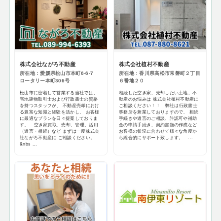
株式会社ながろ不動産
株式会社植村不動産
所在地：愛媛県松山市本町6-6-7
所在地：香川県高松市常磐町２丁目
ロータリー本町306号
６番地２０
松山市に密着して営業する当社では、
相続した空き家、売却したい土地、不
宅地建物取引士および行政書士の資格
動産のお悩みは 株式会社植村不動産に
を持つスタッフが、 不動産売却におけ
ご相談ください！！ 弊社は行政書士
る豊富な知識と経験を活かし、 お客様
事務所を兼業しておりますので、 相続
に最適なプランを日々提案しておりま
手続きや遺言のご相談、許認可や補助
す。 空き家買取、売却、管理、活用
金の申請手続き、契約書類の作成など
（遺言・相続）など まずは一度株式会
お客様の状況に合わせて様々な角度か
社ながろ不動産に ご相談ください。
ら総合的にサポート致します。 ...
&nbs ...