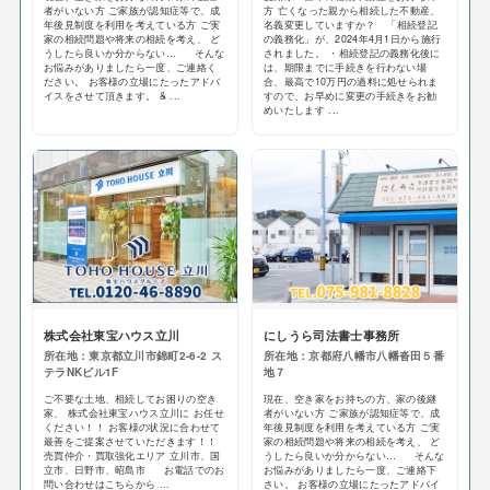
者がいない方 ご家族が認知症等で、成
方 亡くなった親から相続した不動産、
年後見制度を利用を考えている方 ご実
名義変更していますか？ 「相続登記
家の相続問題や将来の相続を考え、 ど
の義務化」が、2024年4月1日から施行
うしたら良いか分からない… そんな
されました。 ・相続登記の義務化後に
お悩みがありましたら一度、ご連絡く
は、期限までに手続きを行わない場
ださい。 お客様の立場にたったアドバ
合、最高で10万円の過料に処せられま
イスをさせて頂きます。 & ...
すので、お早めに変更の手続きをお勧
めいたします ...
株式会社東宝ハウス立川
にしうら司法書士事務所
所在地：東京都立川市錦町2-6-2 ス
所在地：京都府八幡市八幡沓田５番
テラNKビル1F
地７
ご不要な土地、相続してお困りの空き
現在、空き家をお持ちの方、家の後継
家、 株式会社東宝ハウス立川に お任せ
者がいない方 ご家族が認知症等で、成
ください！！ お客様の状況に合わせて
年後見制度を利用を考えている方 ご実
最善をご提案させていただきます！！
家の相続問題や将来の相続を考え、 ど
売買仲介・買取強化エリア 立川市、国
うしたら良いか分からない… そんな
立市、日野市、昭島市 お電話でのお
お悩みがありましたら一度、ご連絡下
問い合わせはこちらから ...
さい。 お客様の立場にたったアドバイ