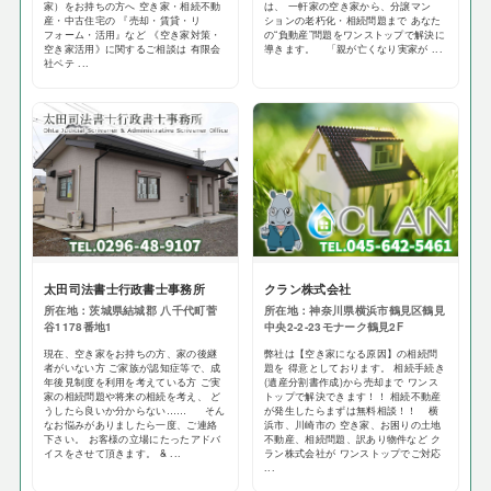
家）をお持ちの方へ 空き家・相続不動
は、 一軒家の空き家から、分譲マン
産・中古住宅の 『売却・賃貸・リ
ションの老朽化・相続問題まで あなた
フォーム・活用』など 《空き家対策・
の“負動産”問題をワンストップで解決に
空き家活用》に関するご相談は 有限会
導きます。 「親が亡くなり実家が ...
社ベテ ...
太田司法書士行政書士事務所
クラン株式会社
所在地：茨城県結城郡 八千代町菅
所在地：神奈川県横浜市鶴見区鶴見
谷1178番地1
中央2-2-23モナーク鶴見2F
現在、空き家をお持ちの方、家の後継
弊社は【空き家になる原因】の相続問
者がいない方 ご家族が認知症等で、成
題を 得意としております。 相続手続き
年後見制度を利用を考えている方 ご実
(遺産分割書作成)から売却まで ワンス
家の相続問題や将来の相続を考え、 ど
トップで解決できます！！ 相続不動産
うしたら良いか分からない…… そん
が発生したらまずは無料相談！！ 横
なお悩みがありましたら一度、ご連絡
浜市、川崎市の 空き家、お困りの土地
下さい。 お客様の立場にたったアドバ
不動産、相続問題、訳あり物件など ク
イスをさせて頂きます。 & ...
ラン株式会社が ワンストップでご対応
...