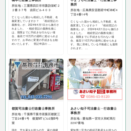
務所
所在地：三重県四日市市諏訪栄町２
２番３７号 吉田ビル４０３
所在地：広島県安芸郡府中町本町4
丁目4番14号
亡くなった親から相続した不動産、名
義変更していますか？ 「相続登記の
亡くなった親から相続した不動産、名
義務化」が、2024年4月1日から施行さ
義変更していますか？ 『相続登記の
れました。 ・相続登記の義務化後に
義務化』が、 2024年4月1日から施行さ
は、期限までに手続きを行わない場
れました。 相続登記の義務化後に
合、最高で10万円の過料に処せられま
は、期限までに手続きを行わない場
すので、お早めに変更の手続きをお勧
合、最高で10万円の過料に処せられま
めいたします。 登記申請の ...
す。 既に所有している不動産にも適用
されます。 ...
都賀司法書士行政書士事務所
あさい知子司法書士・行政書士
事務所
所在地：千葉県千葉市若葉区都賀三
丁目24番1号 都賀MTビル2階B号
所在地：愛知県一宮市大和町馬引
室
2297番地
現在、空き家をお持ちの方、家の後継
愛知県一宮市の相続不動産をお持ちの