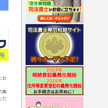
たお
の集
ただ