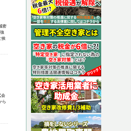
域密
に強
ご挨
式会
から