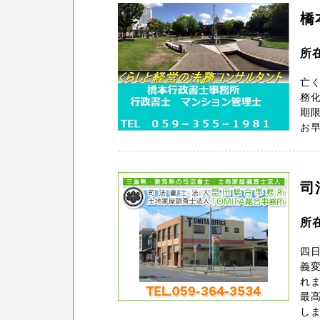
橋
所
亡
務化
期
お早
司
所
四
義変
れ
最
しま