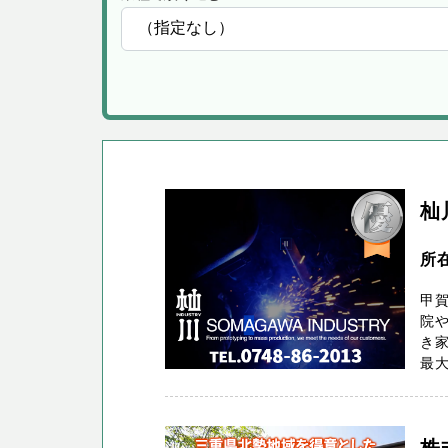
杣
所
甲
院
き
最大
株