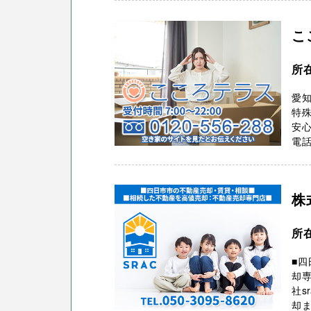
こ
所
愛
特
安心
電話
株
所
■四
却専
社s
却ま