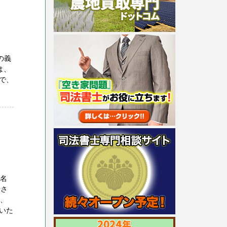
の義
は、
で、
、名
行さ
合、
いた