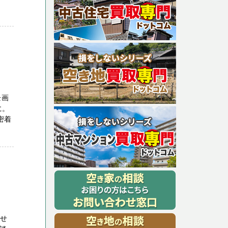
企画
に。
密着
させ