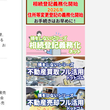
理、
する
 お
産売
式会
ら売