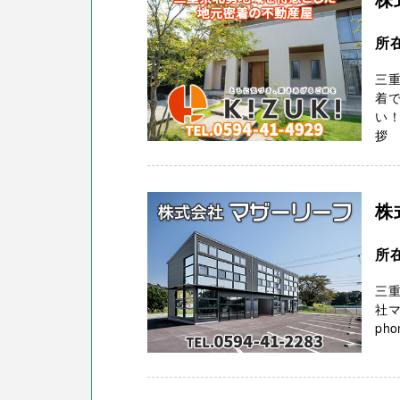
所
三重
着
い！
拶 
株
所
三重
社
pho