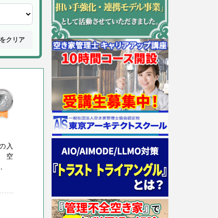
をクリア
の入
 空
と、