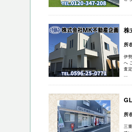
株
所
伊
へ 
査定
...
G
所
三