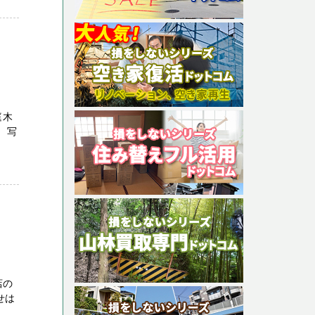
庭木
、写
店の
せは