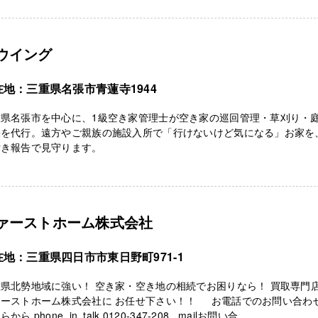
ウイング
在地：三重県名張市青蓮寺1944
重県名張市を中心に、1級空き家管理士が空き家の巡回管理・草刈り・
採を代行。遠方やご親族の施設入所で「行けないけど気になる」お家を
付き報告で見守ります。
ァーストホーム株式会社
在地：三重県四日市市東日野町971-1
県北勢地域に強い！ 空き家・空き地の相続でお困りなら！ 買取専門
ァーストホーム株式会社に お任せ下さい！！ お電話でのお問い合わ
から phone_in_talk 0120-347-208 mailお問い合 ...