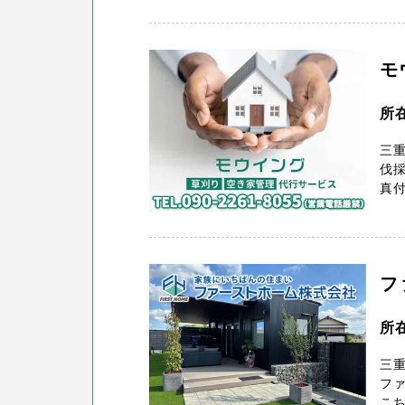
モ
所
三
伐
真
フ
所
三重
フ
こちら