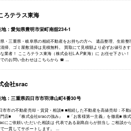
ころテラス東海
在地：愛知県豊明市栄町南舘234-1
知県・三重県・岐阜県の相続不動産をお持ちの方へ 遺品整理、生前整
殊清掃、ゴミ屋敷清掃は見積無料。 買取にて見積額より必ずお値引き
な業者！ こころテラス東海（株式会社L.A.P東海）に お任せ下さい！
でのお問い合わせはこちらから ☎ ...
式会社srac
在地：三重県四日市市羽津山町4番30号
日市市の不動産売却・賃貸・相談■ ■相続した不動産を高値売却：不動
門店■ 『株式会社sracの強み』 ■「お客様第一主義」を徹底■ 株
racにご依頼いただいた相談は 代表である副島自らが担当し ご相談か
で一貫してサポートします。 ...