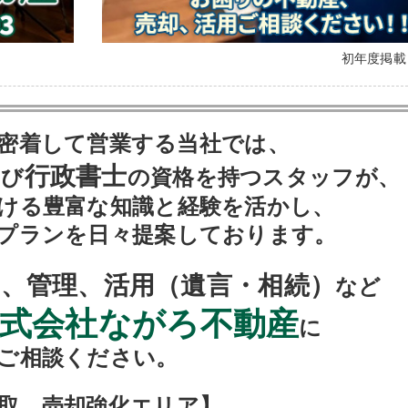
初年度掲
密着して営業する当社では、
行政書士
よび
の資格を持つスタッフが、
ける豊富な知識と経験を活かし、
プランを日々提案しております。
、管理、活用（遺言・相続）
など
式会社ながろ不動産
に
ご相談ください。
取、売却強化エリア】