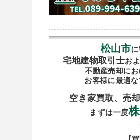
松山市
に
宅地建物取引士
お
不動産売却にお
お客様に最適な
空き家買取、売却
株
まずは一度
【買