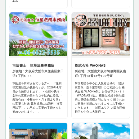
&nb ...
司法書士 恒星法務事務所
株式会社 WAONAS
所在地：大阪府大阪市東住吉区東田
所在地：大阪府大阪市阿倍野区阪南
辺1丁目5−14
町1丁目15番15号102号室
不動産を所有されている方へ 『住所
阿倍野区を中心に大阪府全域の 《空き
等変更登記の義務化』が、2026年4月1
家買取・空き家管理》のご相談なら 株
日から施行されます。 ・住所や氏名・
式会社 WAONASに お任せ下さい！！
名称の変更の日から２年以内に登記 ・
WAONASでは、複雑な相続を弊社提
義務化前（令和８年４月１日より前）
携の関係士業様と和になって 残された
の変更も対象 義務違反には過料（５万
ご家族が笑顔になれるようにお手伝い
円以下）、お早めに変更の手続きをお
いたします。 対応エリア 大阪市阿倍
勧めいたします。 ...
野区を中心に大阪府 ...