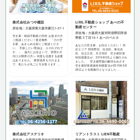
株式会社みつや建設
LIXIL不動産ショップ あべの不
動産センター
所在地：大阪府東大阪市菱江1-27-1
所在地：大阪府大阪市阿倍野区阿倍
空き家・相続不動産の売却 お急ぎの方
野筋３丁目10-1 あべのベルタ
ご相談ください！査定無料 「その空
き家、あきらめる前にご相談くださ
あなたの空き家、お任せください！ 対
い。 手放したい理由は、人それぞれで
応エリア 阿倍野区、住吉区、東住吉
す。」 遠方にお住まいで、管理や片
区、住之江区、天王寺区 空き家対策
付けが限界の方へ 何度も往復する必要
特別措置法が、2015年5月より施行され
はありません。 家財道具もそのまま
ました。 空き家問題の解消をめざす
で、私たちが丸ごと引き取ります ...
空き家対策推進特別措置法が2015年5月
26日より全面施行となりました ...
株式会社アステリオ
リアントラスト LiEN不動産
所在地：大阪府大阪市中央区南船場
所在地：大阪府大阪市住吉区苅田９