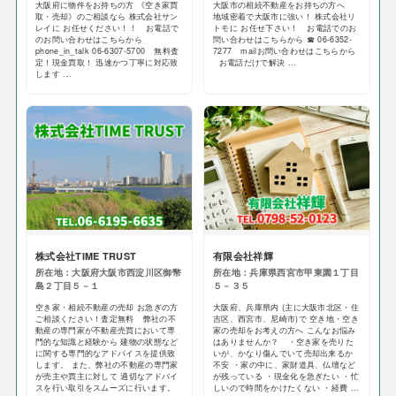
大阪府に物件をお持ちの方 《空き家買
大阪市の相続不動産をお持ちの方へ
取・売却》のご相談なら 株式会社サン
地域密着で大阪市に強い！ 株式会社リ
レイに お任せください！！ お電話で
トモに お任せ下さい！ お電話でのお
のお問い合わせはこちらから
問い合わせはこちらから ☎ 06-6352-
phone_in_talk 06-6307-5700 無料査
7277 mailお問い合わせはこちらから
定！現金買取！ 迅速かつ丁寧に対応致
お電話だけで解決 ...
します ...
株式会社TIME TRUST
有限会社祥輝
所在地：大阪府大阪市西淀川区御幣
所在地：兵庫県西宮市甲東園１丁目
島２丁目５－１
５－３５
空き家・相続不動産の売却 お急ぎの方
大阪府、兵庫県内 (主に大阪市北区・住
ご相談ください！査定無料 弊社の不
吉区、西宮市、尼崎市)で 空き地・空き
動産の専門家が不動産売買において専
家の売却をお考えの方へ こんなお悩み
門的な知識と経験から 建物の状態など
はありませんか？ ・空き家を売りた
に関する専門的なアドバイスを提供致
いが、かなり傷んでいて売却出来るか
します。 また、弊社の不動産の専門家
不安 ・家の中に、家財道具、仏壇など
が売主や買主に対して 適切なアドバイ
が残っている ・現金化を急ぎたい ・忙
スを行い取引をスムーズに行います。
しいので時間をかけたくない ・経費 ...