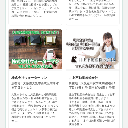
りませんか？ ・空き家を売りたい
頼】世界80ヶ国、 国内約1,000店舗の
が、かなり傷んでいて売却出来るか不
集客力！ 複雑な相続・空き家も、プロ
安 ・家の中に、家財道具、仏壇などが
が丸ごとサポート センチュリー21 オカ
残っている ・現金化を急ぎたい ・忙し
ホームに お任せ下さい お電話での
いので時間をかけたくない ・経費を抑
お問い合わせはこちら ...
えた ...
株式会社ウォーターマン
井上不動産株式会社
所在地：大阪府大阪市西成区南津守
所在地：大阪府大阪市城東区関目１
６丁目３－１２
丁目11番31号 田中ビル2階11号室
大阪市を中心に大阪府内の相続不動産
井上不動産株式会社は 買主としてお客
をお持ちの方へ 相続不動産でお困りは
様の不動産を直接買い取ります！！
ございませんか？ ちゃんとした値段
【空き家、農地、底地、借家、長屋、
で売れます！ 売り急がない！ じっくり
任意売却】など 他社で断られるような
構えて売りましょう！ 大阪市の株式会
難しい不動産を得意としております！
社ウォーターマンに お任せ下さい！
ご不要な土地、相続してお困りの空き
お電話でのお問い合わせはこちらから
家など、 不動産に関して悩みを抱えて
☎ ...
いる方は、 まずは無料相談で一緒に解
決策を見つ ...