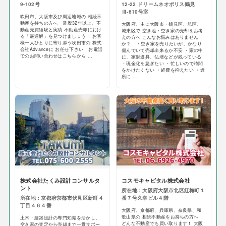
9-102号
12-22 ドリームネオポリス鶴見
Ⅲ-610号室
吹田市、大阪市及び周辺地域の 相続不
動産を持ちの方へ 業歴32年以上、不
大阪府、主に大阪市・鶴見区、旭区、
動産売買経験と実績 不動産売却におけ
城東区で 空き地・空き家の売却をお考
る「最適解」を見つけましょう！ お客
えの方へ こんなお悩みはありません
様一人ひとりに寄り添う吹田市の 株式
か？ ・空き家を売りたいが、かなり
会社Advanceに お任せ下さい お電話
傷んでいて売却出来るか不安 ・家の中
でのお問い合わせはこちらから ...
に、家財道具、仏壇などが残っている
・現金化を急ぎたい ・忙しいので時間
をかけたくない ・経費を抑えたい ・近
所に ...
株式会社たくみ設計コンサルタ
コスモキャピタル株式会社
ント
所在地：大阪府大阪市北区紅梅町１
所在地：京都府京都市伏見区新町４
番７号久幸ビル４階
丁目４６４番
大阪府、京都府、兵庫県、奈良県、和
歌山県の 相続不動産をお持ちの方へ
土木・建築設計の専門知識を活かし、
どんな不動産でも買い取ります！ 大阪
空き家の査定から売却まで一貫サポー