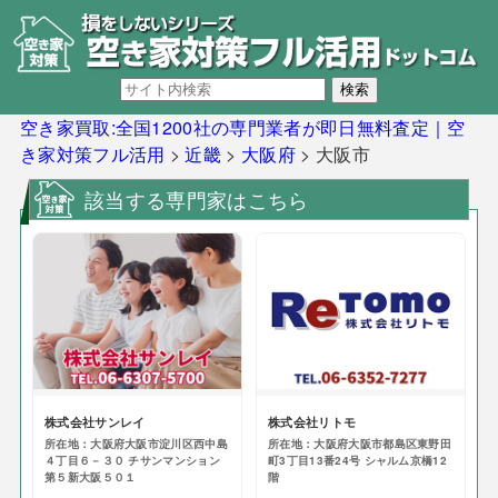
空き家買取:全国1200社の専門業者が即日無料査定｜空
き家対策フル活用
>
近畿
>
大阪府
>
大阪市
該当する専門家はこちら
株式会社サンレイ
株式会社リトモ
所在地：大阪府大阪市淀川区西中島
所在地：大阪府大阪市都島区東野田
４丁目６－３０ チサンマンション
町3丁目13番24号 シャルム京橋12
第５新大阪５０１
階