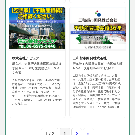
株式会社ナピュア
三和都市開発株式会社
所在地：大阪府大阪市西区立売堀１
所在地：大阪府大阪市中央区伏見町
丁目８－１ 本町立売堀ビル ５０
2-6-6 伏見町KANBEビル2F
２号室
大阪市中央区伏見町を拠点に、大阪
市・大阪府の空き家や相続した不動産
大阪市内の空き家・相続不動産の売却
は、創業36年以上の三和都市開発株式
お急ぎの方ご相談ください。 ご不要な
会社へ。底地・共有名義・再建築不可
土地、相続してお困りの空き家、 株式
などの複雑な物件、他社で断られた訳
会社ナピュアが 買取、売却致しま
あり物件も、直接買取でスピーディに
す！！ お電話でのお問い合わせはこ
現金化。売買仲介・賃貸管理・専門家
ちらから phone_in_talk 06-6575-9446
連携までワンストップ。査定・ご相談
こんなお ...
は無料です。TEL 06-4706-3300（月
...
1 / 2
1
2
»