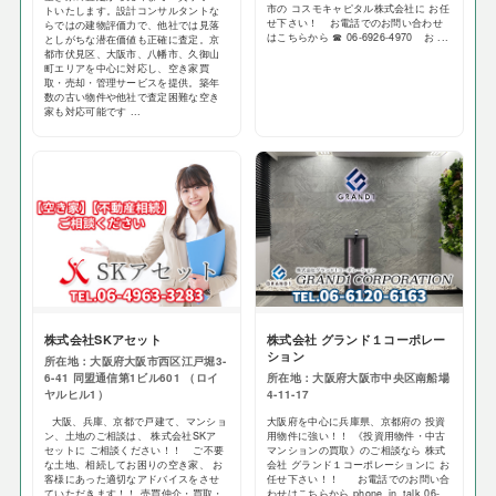
市の コスモキャピタル株式会社に お任
トいたします。設計コンサルタントな
せ下さい！ お電話でのお問い合わせ
らではの建物評価力で、他社では見落
はこちらから ☎ 06-6926-4970 お ...
としがちな潜在価値も正確に査定。京
都市伏見区、大阪市、八幡市、久御山
町エリアを中心に対応し、空き家買
取・売却・管理サービスを提供。築年
数の古い物件や他社で査定困難な空き
家も対応可能です ...
株式会社SKアセット
株式会社 グランド１コーポレー
ション
所在地：大阪府大阪市西区江戸堀3-
6-41 同盟通信第1ビル601 （ロイ
所在地：大阪府大阪市中央区南船場
ヤルヒル1）
4-11-17
大阪、兵庫、京都で戸建て、マンショ
大阪府を中心に兵庫県、京都府の 投資
ン、土地のご相談は、 株式会社SKア
用物件に強い！！ 《投資用物件・中古
セットに ご相談ください！！ ご不要
マンションの買取》のご相談なら 株式
な土地、相続してお困りの空き家、 お
会社 グランド１コーポレーションに お
客様にあった適切なアドバイスをさせ
任せ下さい！！ お電話でのお問い合
ていただきます！！ 売買仲介・買取・
わせはこちらから phone_in_talk 06-