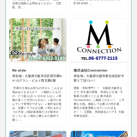
活用お気軽にお問合せください 【買
6120-6163 ...
取、売 ...
Re-style
株式会社Connection
所在地：大阪府大阪市北区西天満6-
所在地：大阪府大阪市東住吉区針中
4-12グラン・ビルド西天満2階
野２丁目12-11
空家や土地をお持ちの方から こんなお
買取・売却専門！！ 大阪府大阪市な
悩みありませんか？ ✓相続したもの
どで 空き家の買取、売却など土地・不
の、どう扱えばいいかわからない ✓荷
動産のお困りごとは 株式会社
物が多くて片付けられない ✓遠方に住
Connectionに ご相談ください！ ご不
んでいて管理ができない ✓老朽化が進
要な土地、相続してお困りの空き家、
み、近隣トラブルが心配 ✓売れるかど
弊社が直接買取らせていただきま
うか不安 ✓固定資産税だけが毎年か
す！！ 【買取、売却強化エリア】 大阪
かっている ✓他社に断られた物件で
市東住吉区、 ...
困っ ...