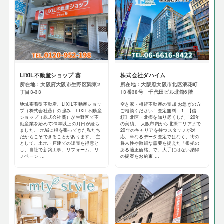
LIXIL不動産ショップ 葵
株式会社ダハイム
所在地：大阪府大阪市生野区巽東2
所在地：大阪府大阪市北区浪花町
丁目3-33
13番38号 千代田ビル北館6階
地域密着型不動産、LIXIL不動産ショッ
空き家・相続不動産の売却 お急ぎの方
プ（株式会社葵）の強み LIXIL不動産
ご相談ください！査定無料 1. 【信
ショップ（株式会社葵）が生野区で不
頼】北区・北摂を知り尽くした「20年
動産業を始めて20年以上の月日が経ち
の実績」 大阪市内から北摂エリアまで
ました。 地域に根を張ってきた私たち
20年のキャリアを持つスタッフが対
だからこそできることがあります。 主
応。単なるデータ査定ではなく、街の
として、土地・戸建ての販売を得意と
将来性や微細な需要を捉えた「根拠の
し、自社で新築工事、リフォーム、リ
ある適正価格」で、大手にはない納得
ノベーシ ...
の提案をお約束 ...