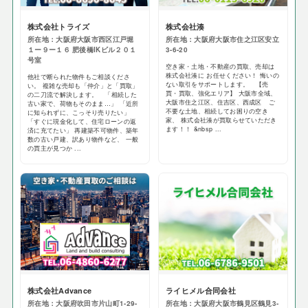
​株式会社トライズ
株式会社湊
所在地：大阪府大阪市西区江戸堀
所在地：大阪府大阪市住之江区安立
１ー９ー１６ ​肥後橋IKビル２０１
3-6-20
号室
空き家・土地・不動産の買取、売却は
株式会社湊に お任せください！ 悔いの
他社で断られた物件もご相談くださ
ない取引をサポートします。 【売
い。 複雑な売却も「仲介」と「買取」
買・買取、強化エリア】 大阪市全域、
の二刀流で解決します。 「相続した
大阪市住之江区、住吉区、西成区 ご
古い家で、荷物もそのまま…」 「近所
不要な土地、相続してお困りの空き
に知られずに、こっそり売りたい」
家、 株式会社湊が買取らせていただき
「すぐに現金化して、住宅ローンの返
ます！！ &nbsp ...
済に充てたい」 再建築不可物件、築年
数の古い戸建、訳あり物件など、 一般
の買主が見つか ...
株式会社Advance
ライヒメル合同会社
所在地：大阪府吹田市片山町1-29-
所在地：大阪府大阪市鶴見区鶴見3-