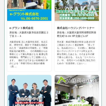
e-グラント株式会社
株式会社ハウジングパートナー
所在地：大阪府大阪市住吉区殿辻２
所在地：大阪府大阪市阿倍野区阿倍
丁目３－４
野元町18-39 HP北畠ビル3F
大阪府全域 主に大阪市住吉区、住之江
空き家・相続不動産の売却 お急ぎの方
区、堺市中区、西区で 不動産を相続さ
ご相談ください！査定無料 「売って
れた方 「高値売却の可能性」と「早期
も、住み続けたい」 その想い、株式会
現金化の確実性」、 その両側面からお
社ハウジングパートナーが叶えます。
客様にとって最も利益となる 最適な売
家を売却したあとも、そのまま今の家
却戦略を、専門家としてご提案いたし
で暮らし続ける。 そんな「リースバッ
ます。 他社ではできない比較検討 仲
ク」や、 住宅ローンの返済に悩む方の
介による「市場で売れた場合の価格
ための「任意売却」におい ...
（高 ...