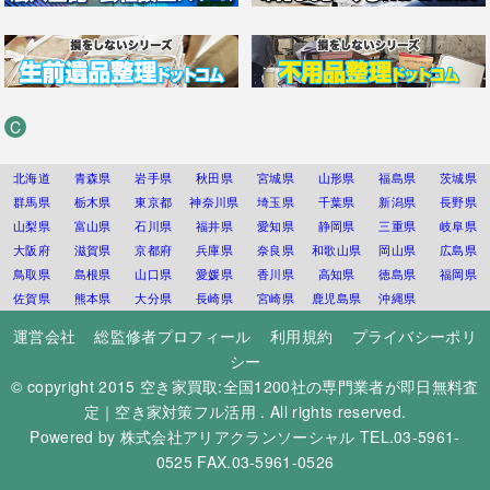
C
北海道
青森県
岩手県
秋田県
宮城県
山形県
福島県
茨城県
群馬県
栃木県
東京都
神奈川県
埼玉県
千葉県
新潟県
長野県
山梨県
富山県
石川県
福井県
愛知県
静岡県
三重県
岐阜県
大阪府
滋賀県
京都府
兵庫県
奈良県
和歌山県
岡山県
広島県
鳥取県
島根県
山口県
愛媛県
香川県
高知県
徳島県
福岡県
佐賀県
熊本県
大分県
長崎県
宮崎県
鹿児島県
沖縄県
運営会社
総監修者プロフィール
利用規約
プライバシーポリ
シー
© copyright 2015
空き家買取:全国1200社の専門業者が即日無料査
定｜空き家対策フル活用
. All rights reserved.
Powered by
株式会社アリアクランソーシャル
TEL.03-5961-
0525 FAX.03-5961-0526