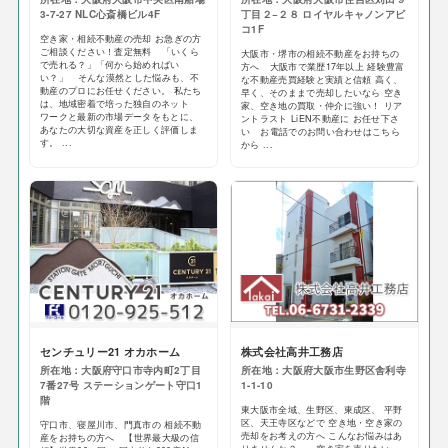
3-7-27 NLC心斎橋ビル4F
丁目２−２８ ロイヤルキャノンアビ
コ1F
空き家・相続不動産の売却 お急ぎの方
ご相談ください！査定無料 「いくら
大阪市・堺市の相続不動産をお持ちの
で売れる？」「何から始めればい
方へ 大阪市で業歴17年以上 経験豊富
い？」 そんな漠然とした悩みも、不
な不動産売買経験と実績と信頼 高く、
動産のプロにお任せください。 私たち
早く、そのままで売却したいなら 空き
は、地域密着で培った独自のネット
家、空き地の買取・仲介に強い！ リア
ワークと最新の市場データをもとに、
ントラスト LiEN不動産に お任せ下さ
あなたの大切な資産を正しく評価しま
い お電話でのお問い合わせはこちら
す。 ...
から ...
センチュリー21 オカホーム
株式会社高井工務店
所在地：大阪府守口市寺内町2丁目
所在地：大阪府大阪市生野区舎利寺
7番27号 ステーションゲート守口1
1-1-10
階
東大阪市全域、生野区、東成区、 平野
区、天王寺区などで 空き地・空き家の
守口市、寝屋川市、門真市の 相続不動
売却をお考えの方へ こんなお悩みはあ
産をお持ちの方へ 【世界最大級の信