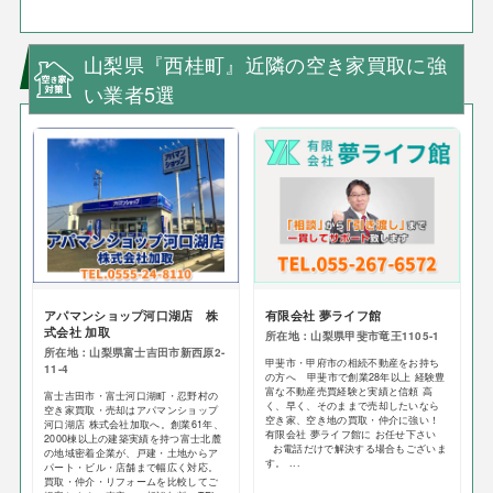
山梨県『西桂町』近隣の空き家買取に強
い業者5選
アパマンショップ河口湖店 株
有限会社 夢ライフ館
式会社 加取
所在地：山梨県甲斐市竜王1105-1
所在地：山梨県富士吉田市新西原2-
甲斐市・甲府市の相続不動産をお持ち
11-4
の方へ 甲斐市で創業28年以上 経験豊
富な不動産売買経験と実績と信頼 高
富士吉田市・富士河口湖町・忍野村の
く、早く、そのままで売却したいなら
空き家買取・売却はアパマンショップ
空き家、空き地の買取・仲介に強い！
河口湖店 株式会社加取へ。創業61年、
有限会社 夢ライフ館に お任せ下さい
2000棟以上の建築実績を持つ富士北麓
お電話だけで解決する場合もございま
の地域密着企業が、戸建・土地からア
す。 ...
パート・ビル・店舗まで幅広く対応。
買取・仲介・リフォームを比較してご