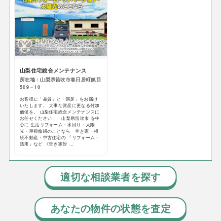
山梨住宅総合メンテナンス
所在地：山梨県笛吹市春日居町鎮目
509－10
お客様に「品質」と「満足」をお届け
いたします。 大事な資産に更なる付加
価値を。 山梨住宅総合メンテナンスに
お任せください！ 山梨県笛吹市 を中
心に 生活リフォーム・水回り・太陽
光・屋根修繕のことなら 空き家・相
続不動産・中古住宅の 『リフォーム・
活用』など 《空き家対 ...
適切な相談業者を探す
あなたの物件の状態を査定