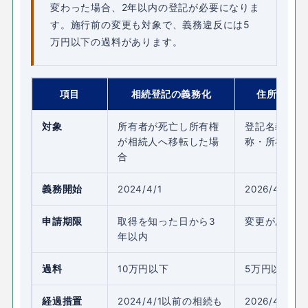
変わった場合、2年以内の登記が必要になりま
す。施行前の変更も対象で、義務違反には5
万円以下の過料があります。
項目
相続登記の義務化
住所等変更
対象
所有者が死亡し所有権
登記名義人の
が相続人へ移転した場
称・所在地）
合
義務開始
2024/4/1
2026/4/1
申請期限
取得を知った日から3
変更があった
年以内
過料
10万円以下
5万円以下
経過措置
2024/4/1以前の相続も
2026/4/1