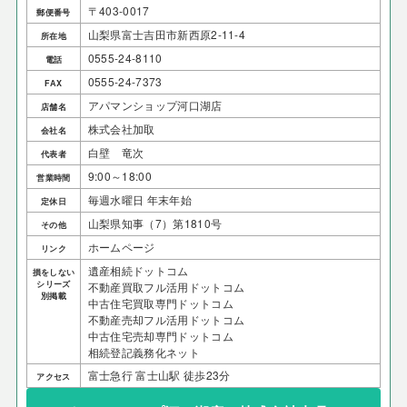
〒403-0017
郵便番号
山梨県富士吉田市新西原2-11-4
所在地
0555-24-8110
電話
0555-24-7373
FAX
アパマンショップ河口湖店
店舗名
株式会社加取
会社名
白壁 竜次
代表者
9:00～18:00
営業時間
毎週水曜日 年末年始
定休日
山梨県知事（7）第1810号
その他
ホームページ
リンク
遺産相続ドットコム
損をしない
シリーズ
不動産買取フル活用ドットコム
別掲載
中古住宅買取専門ドットコム
不動産売却フル活用ドットコム
中古住宅売却専門ドットコム
相続登記義務化ネット
富士急行 富士山駅 徒歩23分
アクセス