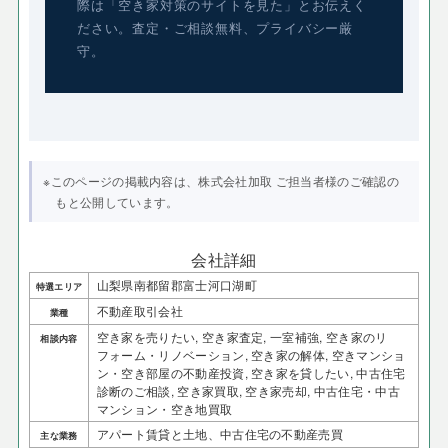
際は「空き家対策のサイトを見た」とお伝えく
ださい。査定・ご相談無料、プライバシー厳
守。
※このページの掲載内容は、株式会社加取 ご担当者様のご確認の
もと公開しています。
会社詳細
山梨県南都留郡富士河口湖町
特選エリア
不動産取引会社
業種
空き家を売りたい, 空き家査定, 一室補強, 空き家のリ
相談内容
フォーム・リノベーション, 空き家の解体, 空きマンショ
ン・空き部屋の不動産投資, 空き家を貸したい, 中古住宅
診断のご相談, 空き家買取, 空き家売却, 中古住宅・中古
マンション・空き地買取
アパート賃貸と土地、中古住宅の不動産売買
主な業務