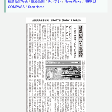
徳島新聞Web
/
財経新聞
/
チバテレ
/
NewsPicks
/
NIKKEI
COMPASS
/
StartHome