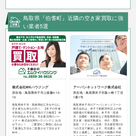
鳥取県『伯耆町』近隣の空き家買取に強
い業者5選
株式会社MKハウジング
アーバンネットワーク株式会社
所在地：鳥取県米子市上後藤4-15-
所在地：鳥取県米子市旗ヶ崎７丁目
19
1番1号
鳥取県米子市・島根県松江市を中心に
鳥取県米子市のアーバンネットワーク
空き家をお持ちの方へ 【米子の市場
株式会社は、米子で創業20年以上の地
を熟知した空き家対策のプロ集団】 米
域密着の不動産会社。米子市・境港
子の街並みを守る、空き家活用のパー
市・伯耆町・南部町など鳥取県西部の
トナー 株式会社MKハウジングに お任
空き家・相続不動産を、仲介・買取・
せ下さい！ ご要望やご事情に合わせ
賃貸・リフォーム活用・空き家管理の5
て最適な方法をご提案させて頂きます
つの方法で解決します。司法書士・税
&nb ...
理士と連携し、相続登記や税務の手続