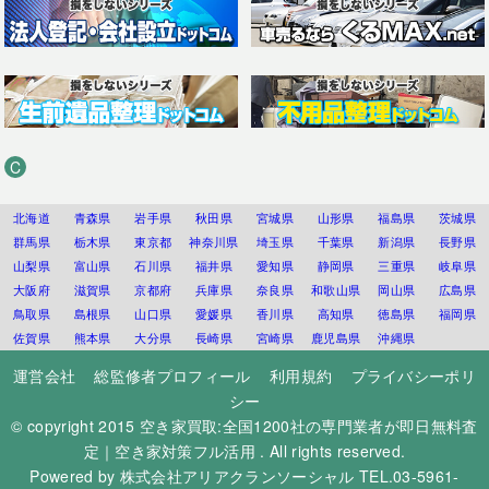
C
北海道
青森県
岩手県
秋田県
宮城県
山形県
福島県
茨城県
群馬県
栃木県
東京都
神奈川県
埼玉県
千葉県
新潟県
長野県
山梨県
富山県
石川県
福井県
愛知県
静岡県
三重県
岐阜県
大阪府
滋賀県
京都府
兵庫県
奈良県
和歌山県
岡山県
広島県
鳥取県
島根県
山口県
愛媛県
香川県
高知県
徳島県
福岡県
佐賀県
熊本県
大分県
長崎県
宮崎県
鹿児島県
沖縄県
運営会社
総監修者プロフィール
利用規約
プライバシーポリ
シー
© copyright 2015
空き家買取:全国1200社の専門業者が即日無料査
定｜空き家対策フル活用
. All rights reserved.
Powered by
株式会社アリアクランソーシャル
TEL.03-5961-