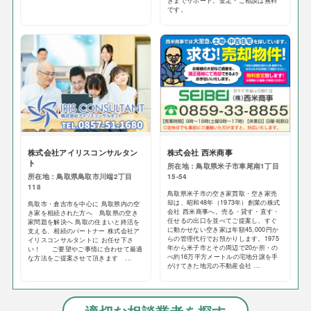
きまでサポート。査定・ご相談は無料
です。
株式会社アイリスコンサルタン
株式会社 西米商事
ト
所在地：鳥取県米子市車尾南1丁目
所在地：鳥取県鳥取市川端2丁目
15-54
118
鳥取県米子市の空き家買取・空き家売
却は、昭和48年（1973年）創業の株式
鳥取市・倉吉市を中心に 鳥取県内の空
会社 西米商事へ。売る・貸す・直す・
き家を相続された方へ 鳥取県の空き
任せるの出口を並べてご提案し、すぐ
家問題を解決へ 鳥取の住まいと終活を
に動かせない空き家は年額45,000円か
支える、相続のパートナー 株式会社ア
らの管理代行でお預かりします。1975
イリスコンサルタントに お任せ下さ
年から米子市とその周辺で20か所・の
い！ ご要望やご事情に合わせて最適
べ約16万平方メートルの宅地分譲を手
な方法をご提案させて頂きます ...
がけてきた地元の不動産会社 ...