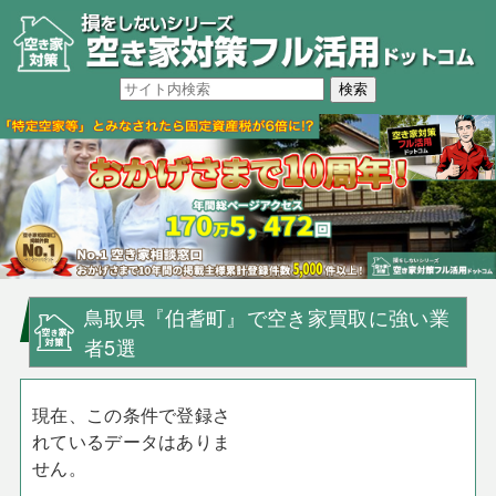
鳥取県『伯耆町』で空き家買取に強い業
者5選
現在、この条件で登録さ
れているデータはありま
せん。