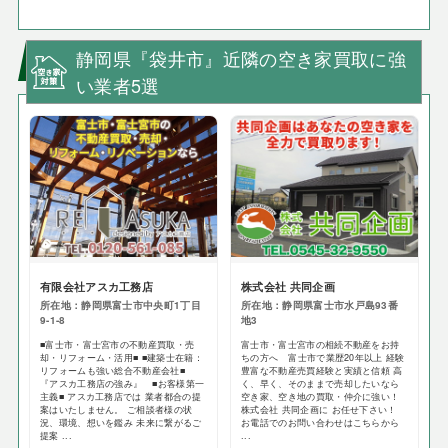
静岡県『袋井市』近隣の空き家買取に強
い業者5選
有限会社アスカ工務店
株式会社 共同企画
所在地：静岡県富士市中央町1丁目
所在地：静岡県富士市水戸島93番
9-1-8
地3
■富士市・富士宮市の不動産買取・売
富士市・富士宮市の相続不動産をお持
却・リフォーム・活用■ ■建築士在籍：
ちの方へ 富士市で業歴20年以上 経験
リフォームも強い総合不動産会社■
豊富な不動産売買経験と実績と信頼 高
『アスカ工務店の強み』 ■お客様第一
く、早く、そのままで売却したいなら
主義■ アスカ工務店では 業者都合の提
空き家、空き地の買取・仲介に強い！
案はいたしません。 ご相談者様の状
株式会社 共同企画に お任せ下さい！
況、環境、想いを鑑み 未来に繋がるご
お電話でのお問い合わせはこちらから
提案 ...
...