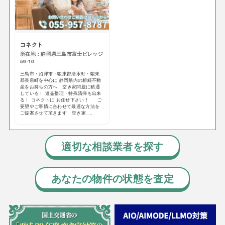
コネクト
所在地：静岡県三島市富士ビレッジ
59-10
三島市・沼津市・駿東郡清水町・駿東
郡長泉町を中心に 静岡県内の相続不動
産をお持ちの方へ 空き家問題に精通
している！ 遺品整理・特殊清掃も出来
る！ コネクトに お任せ下さい！ ご
要望やご事情に合わせて最適な方法を
ご提案させて頂きます 空き家 ...
適切な相談業者を探す
あなたの物件の状態を査定