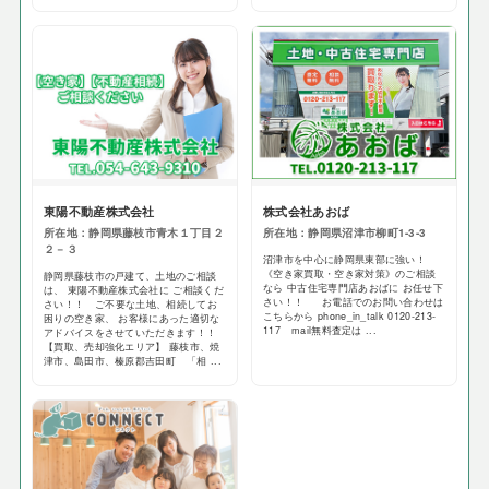
東陽不動産株式会社
株式会社あおば
所在地：静岡県藤枝市青木１丁目２
所在地：静岡県沼津市柳町1-3-3
２－３
沼津市を中心に静岡県東部に強い！
《空き家買取・空き家対策》のご相談
静岡県藤枝市の戸建て、土地のご相談
なら 中古住宅専門店あおばに お任せ下
は、 東陽不動産株式会社に ご相談くだ
さい！！ お電話でのお問い合わせは
さい！！ ご不要な土地、相続してお
こちらから phone_in_talk 0120-213-
困りの空き家、 お客様にあった適切な
117 mail無料査定は ...
アドバイスをさせていただきます！！
【買取、売却強化エリア】 藤枝市、焼
津市、島田市、榛原郡吉田町 「相 ...