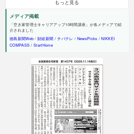
もっと見る
メディア掲載
「空き家管理士キャリアアップ10時間講座」が各メディアで紹
介されました
徳島新聞Web
/
財経新聞
/
チバテレ
/
NewsPicks
/
NIKKEI
COMPASS
/
StartHome