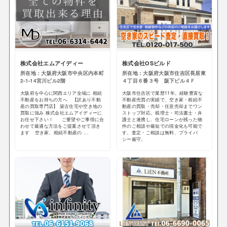
株式会社エムアイディー
株式会社OSビルド
所在地：大阪府大阪市中央区内本町
所在地：大阪府大阪市住吉区長居東
2-1-14宮川ビル2階
４丁目６番３号 阪下ビル４Ｆ
大阪府を中心に関西エリア全域に 相続
大阪市住吉区で業歴11年。経験豊富な
不動産をお持ちの方へ 【訳あり不動
不動産売買の実績で、空き家・相続不
産の買取専門店】 築古住宅や空き地の
動産の買取・売却・任意売却までワン
買取に強み 株式会社エムアイディーに
ストップ対応。税理士・司法書士・弁
お任せ下さい！ ご要望やご事情に合
護士と連携し、住宅ローンが残った物
わせて最適な方法をご提案させて頂き
件のご相談や最短での現金化も可能で
ます 空き家、相続不動産の ...
す。査定・ご相談は無料、プライバ
シー厳守。