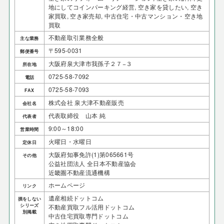
地にしてコインパーキング経営, 空き家を貸したい, 空き
家買取, 空き家売却, 中古住宅・中古マンション・空き地
買取
不動産取引業務全般
主な業務
〒595-0031
郵便番号
大阪府泉大津市我孫子２７−３
所在地
0725-58-7092
電話
0725-58-7093
FAX
株式会社 泉大津不動産販売
会社名
代表取締役 山本 純
代表者
9:00～18:00
営業時間
火曜日・水曜日
定休日
大阪府知事免許(1)第065661号
その他
公益社団法人 全日本不動産協会
近畿圏不動産流通機構
ホームページ
リンク
遺産相続ドットコム
損をしない
シリーズ
不動産買取フル活用ドットコム
別掲載
中古住宅買取専門ドットコム