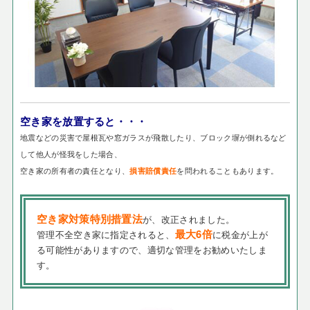
空き家を放置すると・・・
地震などの災害で屋根瓦や窓ガラスが飛散したり、ブロック塀が倒れるなど
して他人が怪我をした場合、
空き家の所有者の責任となり、
を問われることもあります。
損害賠償責任
空き家対策特別措置法
が、改正されました。
最大6倍
管理不全空き家に指定されると、
に税金が上が
る可能性がありますので、適切な管理をお勧めいたしま
す。