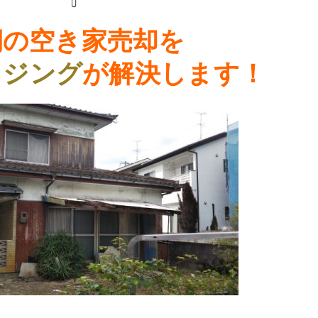
期の
空き家売却
を
ウジング
が解決します！