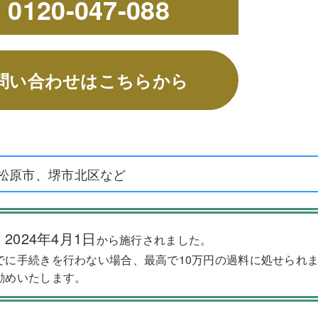
k
0120-047-088
問い合わせはこちらから
松原市、堺市北区など
2024年4月1日
、
から施行されました。
でに手続きを行わない場合、最高で10万円の過料に処せられ
勧めいたします。