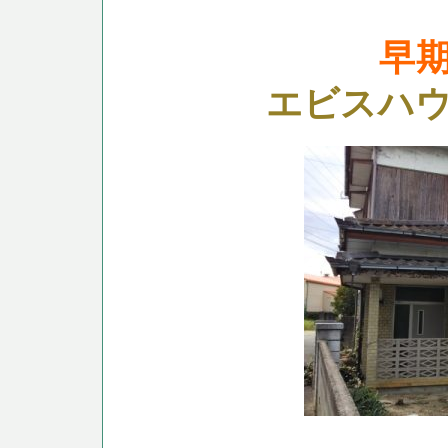
早
エビスハ