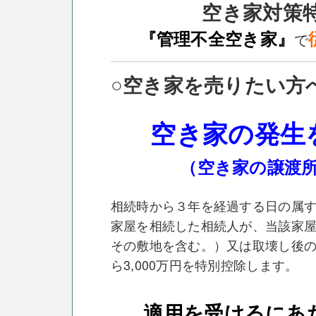
空き家対策
『管理不全空き家』
で
○空き家を売りたい方
空き家の発生
（空き家の譲渡所
相続時から３年を経過する日の属す
家屋を相続した相続人が、当該家
その敷地を含む。）又は取壊し後
ら3,000万円を特別控除します。
適用を受けるにあ