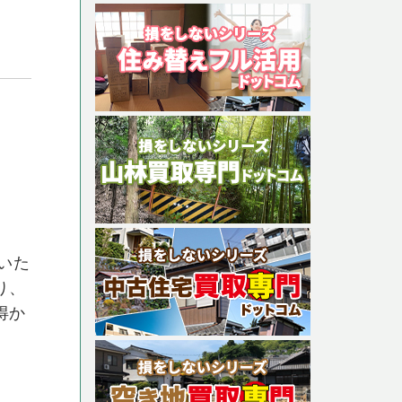
いた
り、
得か