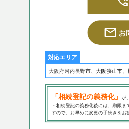
phone_in_tal
mail
お
対応エリア
大阪府河内長野市、大阪狭山市、
「相続登記の義務化」
が
・相続登記の義務化後には、期限ま
すので、お早めに変更の手続きをお