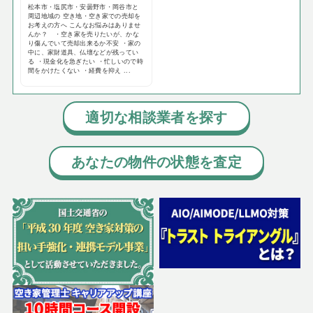
松本市・塩尻市・安曇野市・岡谷市と
周辺地域の 空き地・空き家での売却を
お考えの方へ こんなお悩みはありませ
んか？ ・空き家を売りたいが、かな
り傷んでいて売却出来るか不安 ・家の
中に、家財道具、仏壇などが残ってい
る ・現金化を急ぎたい ・忙しいので時
間をかけたくない ・経費を抑え ...
適切な相談業者を探す
あなたの物件の状態を査定