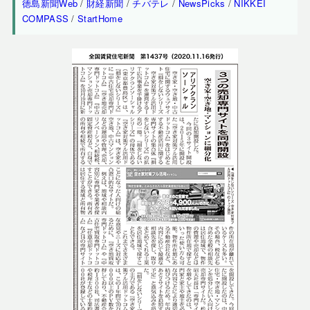
徳島新聞Web
/
財経新聞
/
チバテレ
/
NewsPicks
/
NIKKEI
COMPASS
/
StartHome