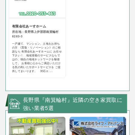
有限会社あーすホーム
所在地：長野県上伊那郡南箕輪村
8283-3
一戸建て、マンション、土地をお持ち
の方 《買取・リノベーション》のご相
談なら 有限会社あーすホームに お任せ
下さい！ 地域密着のサービスならで
はの、独自の地域ネットワークを駆使
して、 お客様に心からご満足いただけ
る気の利いたサポートサービスを ご提
供してまいります。 対応エ ...
長野県『南箕輪村』近隣の空き家買取に
強い業者5選