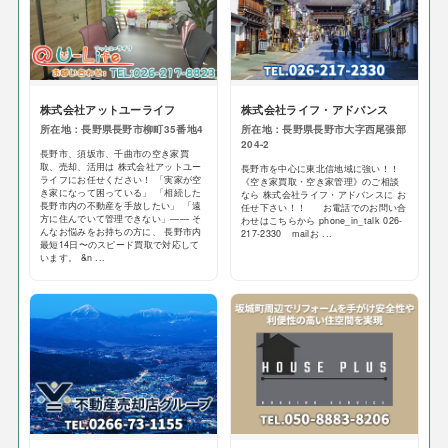
株式会社アットユーライフ
株式会社ライフ・アドバンス
所在地：長野県長野市柳町35番地4
所在地：長野県長野市大字西尾張部
204-2
長野市、須坂市、千曲市の空き家買
取、売却、活用は 株式会社アットユー
長野市を中心に東北信地域に強い！！
ライフにお任せください！ 「実家が空
《空き家買取・空き家管理》のご相談
き家になって困っている」 「相続した
なら 株式会社ライフ・アドバンスに お
長野市内の不動産を手放したい」 「遠
任せ下さい！！ お電話でのお問い合
方に住んでいて管理できない」—— そ
わせはこちらから phone_in_talk 026-
んなお悩みをお持ちの方に、 長野市内
217-2330 mailお ...
最短14日〜のスピード買取で対応して
います。 &n ...