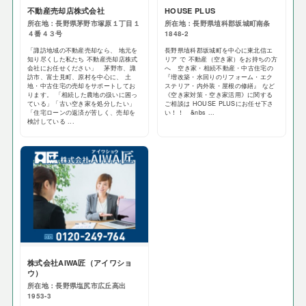
不動産売却店株式会社
HOUSE PLUS
所在地：長野県茅野市塚原１丁目１
所在地：長野県埴科郡坂城町南条
４番４３号
1848-2
「諏訪地域の不動産売却なら、 地元を
長野県埴科郡坂城町を中心に東北信エ
知り尽くした私たち 不動産売却店株式
リア で 不動産（空き家）をお持ちの方
会社にお任せください」 茅野市、諏
へ 空き家・相続不動産・中古住宅の
訪市、富士見町、原村を中心に、 土
『増改築・水回りのリフォーム・エク
地・中古住宅の売却をサポートしてお
ステリア・内外装・屋根の修繕』 など
ります。 「相続した農地の扱いに困っ
《空き家対策・空き家活用》に関する
ている」「古い空き家を処分したい」
ご相談は HOUSE PLUSにお任せ下さ
「住宅ローンの返済が苦しく、売却を
い！！ &nbs ...
検討している ...
株式会社AIWA匠（アイワショ
ウ）
所在地：長野県塩尻市広丘高出
1953-3