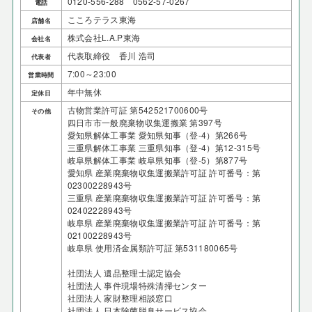
0120-556-288 0562-57-0267
電話
こころテラス東海
店舗名
株式会社L.A.P東海
会社名
代表取締役 香川 浩司
代表者
7:00～23:00
営業時間
年中無休
定休日
古物営業許可証 第542521700600号
その他
四日市市一般廃棄物収集運搬業 第397号
愛知県解体工事業 愛知県知事（登-4）第266号
三重県解体工事業 三重県知事（登-4）第12-315号
岐阜県解体工事業 岐阜県知事（登-5）第877号
愛知県 産業廃棄物収集運搬業許可証 許可番号：第
02300228943号
三重県 産業廃棄物収集運搬業許可証 許可番号：第
02402228943号
岐阜県 産業廃棄物収集運搬業許可証 許可番号：第
02100228943号
岐阜県 使用済金属類許可証 第531180065号
社団法人 遺品整理士認定協会
社団法人 事件現場特殊清掃センター
社団法人 家財整理相談窓口
社団法人 日本除菌脱臭サービス協会