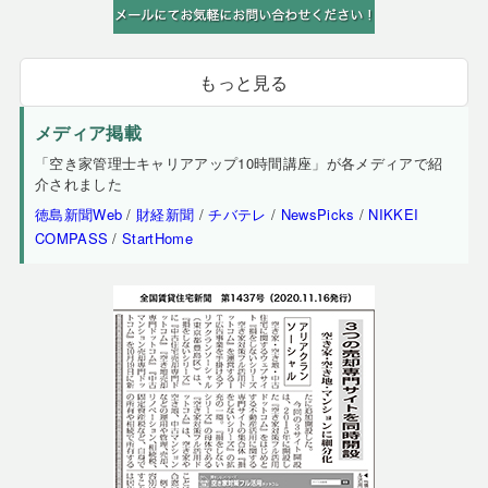
もっと見る
メディア掲載
「空き家管理士キャリアアップ10時間講座」が各メディアで紹
介されました
徳島新聞Web
/
財経新聞
/
チバテレ
/
NewsPicks
/
NIKKEI
COMPASS
/
StartHome