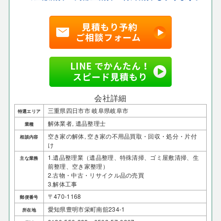
会社詳細
三重県四日市市 岐阜県岐阜市
特選エリア
解体業者, 遺品整理士
業種
空き家の解体, 空き家の不用品買取・回収・処分・片付
相談内容
け
1.遺品整理業（遺品整理、特殊清掃、ゴミ屋敷清掃、生
主な業務
前整理、空き家整理）
2.古物・中古・リサイクル品の売買
3.解体工事
〒470-1168
郵便番号
愛知県豊明市栄町南舘234-1
所在地