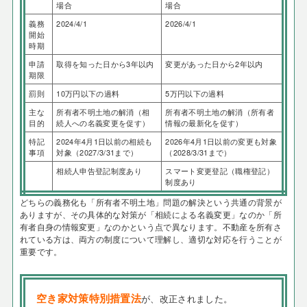
場合
場合
義務
2024/4/1
2026/4/1
開始
時期
申請
取得を知った日から3年以内
変更があった日から2年以内
期限
罰則
10万円以下の過料
5万円以下の過料
主な
所有者不明土地の解消（相
所有者不明土地の解消（所有者
目的
続人への名義変更を促す）
情報の最新化を促す）
特記
2024年4月1日以前の相続も
2026年4月1日以前の変更も対象
事項
対象（2027/3/31まで）
（2028/3/31まで）
相続人申告登記制度あり
スマート変更登記（職権登記）
制度あり
どちらの義務化も「所有者不明土地」問題の解決という共通の背景が
ありますが、その具体的な対策が「相続による名義変更」なのか「所
有者自身の情報変更」なのかという点で異なります。不動産を所有さ
れている方は、両方の制度について理解し、適切な対応を行うことが
重要です。
空き家対策特別措置法
が、改正されました。