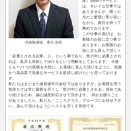
屋）清掃のサービス
は、キレイな仕事では
ありませんが、困った
方のご要望に寄り添い
ながら、責任を持って
務めております。
この仕事の喜びは、お
客様のお役に立つ事で
代表取締役 香川 浩司
あります。お客様のお
役に立ち喜んで頂く＝
「必要とされる企業、人」という事であり、世の中に必要とされ
れば、私共も存続してゆけるという理解をしております。 今後
とも1つ1つの現場を大切に、お客様に喜んで頂けるように、安価
かつ高品質で迅速なサービスを提供し続けたいと思っておりま
す。
私たちはまだまだ成長途中の会社ではありますが、お客様を想う
気持ちでは常に最善を尽くし「世の中に必要とされる」存在であ
り続けるため、誠心誠意対応させて頂きます。 何かお困りごと
がありましたら、私たち「こころテラス」グループにお任せ下さ
い。喜んで頂けるようにベストを尽くす所存です。