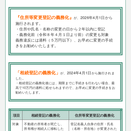
『住所等変更登記の義務化』
2026年4月1日から
が、
施行されます。
・住所や氏名・名称の変更の日から２年以内に登記
・義務化前（令和８年４月１日より前）の変更も対象
義務違反には過料（５万円以下）、お早めに変更の手続
きをお勧めいたします。
「相続登記の義務化」
2024年4月1日
が、
から施行されま
した。
・相続登記の義務化後には、期限までに手続きを行わない場合、最
高で10万円の過料に処せられますので、お早めに変更の手続きをお
勧めいたします。
項目
相続登記の義務化
住所等変更登記の義務化
対象
不動産の所有者が死亡し、
登記名義人自身の住所・氏名
所有権が相続人に移転した
（名称・所在地）が変更された