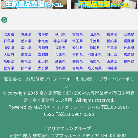
C
北海道
青森県
岩手県
秋田県
宮城県
山形県
福島県
茨城県
群馬県
栃木県
東京都
神奈川県
埼玉県
千葉県
新潟県
長野県
山梨県
富山県
石川県
福井県
愛知県
静岡県
三重県
岐阜県
大阪府
滋賀県
京都府
兵庫県
奈良県
和歌山県
岡山県
広島県
鳥取県
島根県
山口県
愛媛県
香川県
高知県
徳島県
福岡県
佐賀県
熊本県
大分県
長崎県
宮崎県
鹿児島県
沖縄県
運営会社
総監修者プロフィール
利用規約
プライバシーポリ
シー
© copyright 2015
空き家買取:全国1200社の専門業者が即日無料査
定｜空き家対策フル活用
. All rights reserved.
Powered by
株式会社アリアクランソーシャル
TEL.03-5961-
0525 FAX.03-5961-0526
[
アリアクラングループ
]
正規代理店
株式会社コアプラネットメディア
TEL.03-5961-