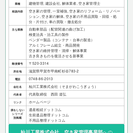
建物管理, 建設会社, 解体業者, 空き家管理士
業種
空き家の管理, 一室補強, 空き家のリフォーム・リノベー
相談内容
ション, 空き家の解体, 空き家の不用品買取・回収・処
分・片付け, 車の買取・撤去処分
自動車部品（配管関連の曲げ加工）
主な業務
検査治具・治工具の製作
ベンダー製品（コンテナ・台車の製造）
アルミフレーム組立・商品開発
空き家の維持管理・清掃・解体事業
古き良きものを復活させる新事業
〒520-3314
郵便番号
滋賀県甲賀市甲南町杉谷783-2
所在地
0748-86-2013
電話
杣川工業株式会社（そまがわこうぎょう）
会社名
代表取締役 西田 道弘
代表者
ホームページ
リンク
遺産相続ドットコム
損をしない
シリーズ
生前遺品整理ドットコム
別掲載
不用品整理ドットコム
杣川工業株式会社 空き家管理事業部
への