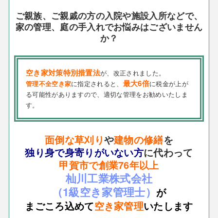
ご親族、ご親戚の方の入院や施設入所などで、
家の管理、庭の手入れでお悩みはございません
か？
空き家対策特別措置法
が、改正されました。
最大6倍
管理不全空き家
に指定されると、
に税金が上が
る可能性がありますので、適切な管理をお勧めいたしま
す。
面倒な草刈り
や
建物の修繕
を
独り身で身寄りがいない方
に代わって
甲賀市で創業76年以上
杣川工業株式会社
（1級空き家管理士）
が
まごころ込めて
空き家管理
いたします