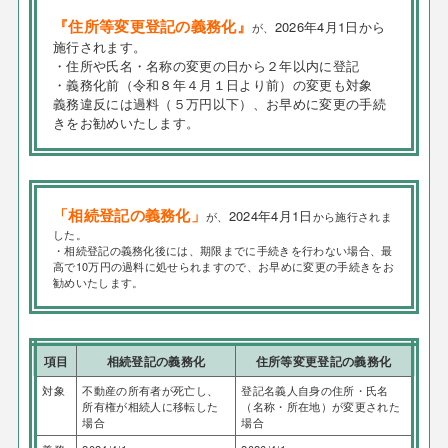
『住所等変更登記の義務化』
2026年4月1日から
が、
施行されます。
・住所や氏名・名称の変更の日から２年以内に登記
・義務化前（令和８年４月１日より前）の変更も対象
義務違反には過料（５万円以下）、お早めに変更の手続
きをお勧めいたします。
「相続登記の義務化」
2024年4月1日
が、
から施行されま
した。
・相続登記の義務化後には、期限までに手続きを行わない場合、最
高で10万円の過料に処せられますので、お早めに変更の手続きをお
勧めいたします。
項目
相続登記の義務化
住所等変更登記の義務化
対象
不動産の所有者が死亡し、
登記名義人自身の住所・氏名
所有権が相続人に移転した
（名称・所在地）が変更された
場合
場合