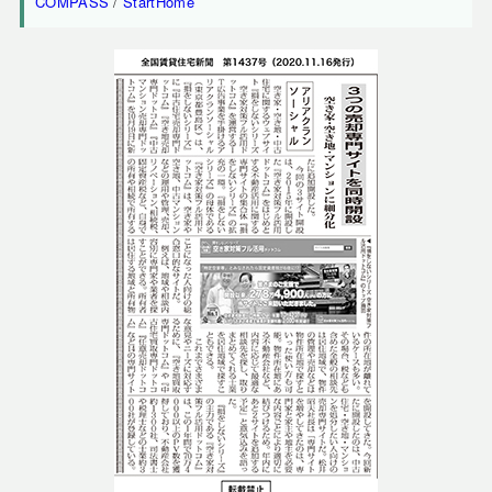
COMPASS
/
StartHome