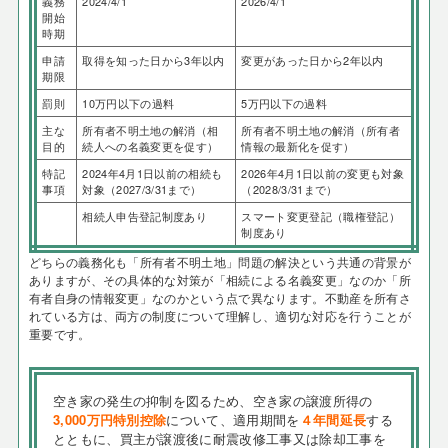
義務
2024/4/1
2026/4/1
開始
時期
申請
取得を知った日から3年以内
変更があった日から2年以内
期限
罰則
10万円以下の過料
5万円以下の過料
主な
所有者不明土地の解消（相
所有者不明土地の解消（所有者
目的
続人への名義変更を促す）
情報の最新化を促す）
特記
2024年4月1日以前の相続も
2026年4月1日以前の変更も対象
事項
対象（2027/3/31まで）
（2028/3/31まで）
相続人申告登記制度あり
スマート変更登記（職権登記）
制度あり
どちらの義務化も「所有者不明土地」問題の解決という共通の背景が
ありますが、その具体的な対策が「相続による名義変更」なのか「所
有者自身の情報変更」なのかという点で異なります。不動産を所有さ
れている方は、両方の制度について理解し、適切な対応を行うことが
重要です。
空き家の発生の抑制を図るため、空き家の譲渡所得の
3,000万円特別控除
について、適用期間を
４年間延長
する
とともに、買主が譲渡後に耐震改修工事又は除却工事を