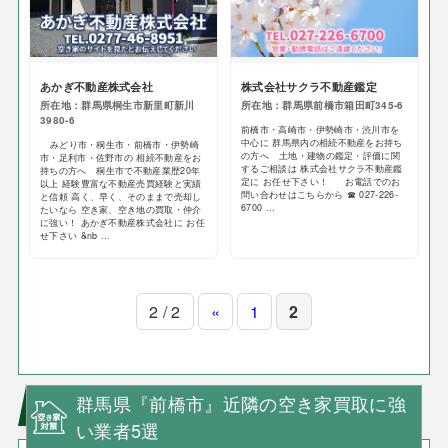
あかぎ不動産株式会社
株式会社サクラ不動産鑑定
所在地：群馬県桐生市新里町新川
所在地：群馬県前橋市箱田町345-6
3980-6
前橋市・高崎市・伊勢崎市・渋川市を
中心に 群馬県内の相続不動産をお持ち
みどり市・桐生市・前橋市・伊勢崎
の方へ 土地・建物の鑑定・評価に関
市・足利市・佐野市の 相続不動産をお
するご相談は 株式会社サクラ不動産鑑
持ちの方へ 桐生市で不動産業歴20年
定に お任せ下さい！ お電話でのお
以上 経験豊富な不動産売買経験と実績
問い合わせはこちらから ☎ 027-226-
と信頼 高く、早く、そのままで売却し
6700 ...
たいなら 空き家、空き地の買取・仲介
に強い！ あかぎ不動産株式会社に お任
せ下さい &nb ...
2 / 2
«
1
2
群馬県『前橋市』近隣の空き家買取に強
い業者5選