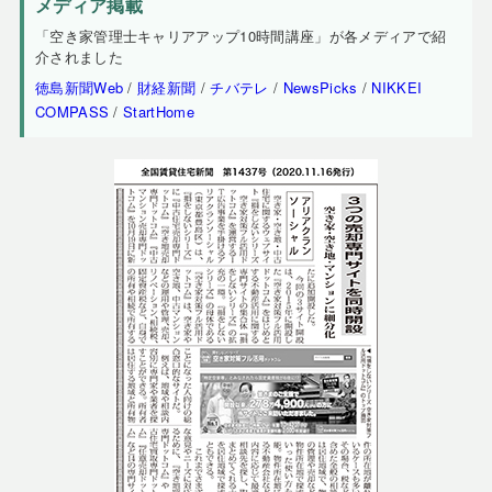
メディア掲載
「空き家管理士キャリアアップ10時間講座」が各メディアで紹
介されました
徳島新聞Web
/
財経新聞
/
チバテレ
/
NewsPicks
/
NIKKEI
COMPASS
/
StartHome