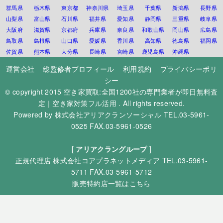
群馬県
栃木県
東京都
神奈川県
埼玉県
千葉県
新潟県
長野県
山梨県
富山県
石川県
福井県
愛知県
静岡県
三重県
岐阜県
大阪府
滋賀県
京都府
兵庫県
奈良県
和歌山県
岡山県
広島県
鳥取県
島根県
山口県
愛媛県
香川県
高知県
徳島県
福岡県
佐賀県
熊本県
大分県
長崎県
宮崎県
鹿児島県
沖縄県
運営会社
総監修者プロフィール
利用規約
プライバシーポリ
シー
© copyright 2015
空き家買取:全国1200社の専門業者が即日無料査
定｜空き家対策フル活用
. All rights reserved.
Powered by
株式会社アリアクランソーシャル
TEL.03-5961-
0525 FAX.03-5961-0526
[
アリアクラングループ
]
正規代理店
株式会社コアプラネットメディア
TEL.03-5961-
5711 FAX.03-5961-5712
販売特約店一覧はこちら