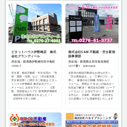
ピタットハウス伊勢崎店 株式
株式会社C&M 不動産・空き家相
会社グランディール
談事業部
所在地：群馬県伊勢崎市田中島町
所在地：群馬県太田市高林東町
1400-7
1217番1 &terrace
空き家・相続不動産・中古住宅の 『売
太田市の相続不動産をお持ちの方へ
却・買取・活用』など 《空き家対策・
「空き家相談士」と「工事のプロ」が
空き家活用》に関するご相談は ピタッ
導く、 最善の出口戦略 売却からリ
トハウス伊勢崎店 株式会社グラン
フォーム、管理まで 住まいの悩みを一
ディールに お任せ下さい！！ 【買
社完結で解決！ 株式会社C&M（シーア
取、売却強化エリア】 群馬県伊勢崎市
ンドエム）に お任せ下さい （※太田市
相続登記が義務化されました！！
を中心に、大泉町・邑楽町・足利市な
（2024年４月１日制 ...
どの近隣エリアも迅速対応いたします
...