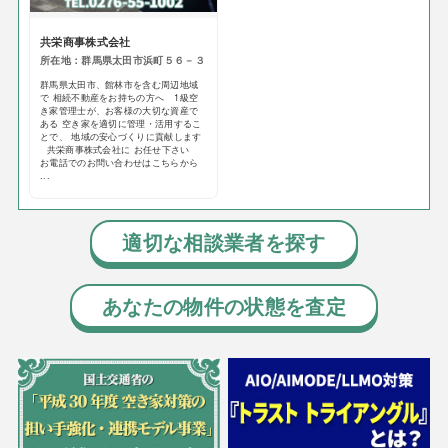
共栄商事株式会社
所在地：群馬県太田市浜町５６－３
群馬県太田市、館林市を含む周辺地域
で 相続不動産をお持ちの方へ 1級空
き家管理士が、お客様の大切な資産で
ある 空き家を適切に管理・活用するこ
とで、 地域の安心づくりに貢献します
共栄商事株式会社に お任せ下さい
お電話でのお問い合わせはこちらから
...
適切な相談業者を探す
あなたの物件の状態を査定