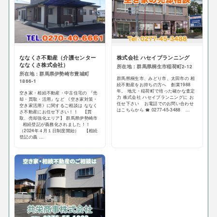
ななくさ不動産（介護センター
株式会社 ハセイプランニング
ななくさ株式会社）
所在地：群馬県桐生市稲荷町2-12
所在地：群馬県伊勢崎市豊城町
群馬県桐生市、みどり市、太田市の 相
1866-1
続不動産をお持ちの方へ 創業1988
年。 地元・稲荷町で培った確かな査定
空き家・相続不動産・中古住宅の 『売
力 株式会社 ハセイプランニングに お
却・買取・活用』など 《空き家対策・
任せ下さい お電話でのお問い合わせ
空き家活用》に関するご相談は ななく
はこちらから ☎ 0277-45-3488 ...
さ不動産にお任せ下さい！！ 【買
取、売却強化エリア】 群馬県伊勢崎市
相続登記が義務化されました！！
（2024年４月１日制度開始） 【相続
登記の義 ...