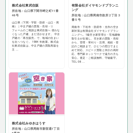
株式会社東武住販
有限会社ダイヤモンドプランニ
ング
所在地：山口県下関市岬之町11番
46号
所在地：山口県周南市政所２丁目３
番５号
山口県（下関・宇部・防府・山口・周
南）｜中古戸建の買取・売却・リ
周南市・下松市・防府市・光市の空き
フォームのご相談は東武住販へ 使わな
家対策は有限会社ダイヤモンドプラン
くなった戸建、まだ活かせます。 中古
ニングへ。1級空き家管理士・宅地建物
戸建の「再生販売」で、地域の住まい
取引士が在籍し、空き家の買取・売却
を次へつなぐ。 1984 年創業。株式会
から、管理・草刈り・活用、相続・登
社東武住販は、中古戸建の買取再販を
記のご相談まで、ひとつの窓口でまと
主 ...
めて対応。スピード買取と仲介の両対
応、専門家ネットワークで遠方の方も
安心。査定・ご相談無料、守秘厳守。
TEL 08 ...
株式会社みゆきはうす
所在地：山口県周南市新宿通1丁目