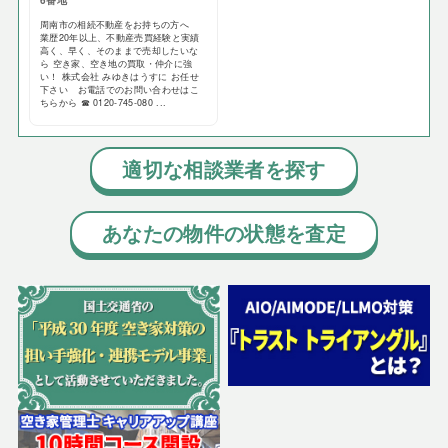
6番地
周南市の相続不動産をお持ちの方へ
業歴20年以上、不動産売買経験と実績
高く、早く、そのままで売却したいな
ら 空き家、空き地の買取・仲介に強
い！ 株式会社 みゆきはうすに お任せ
下さい お電話でのお問い合わせはこ
ちらから ☎ 0120-745-080 ...
適切な相談業者を探す
あなたの物件の状態を査定