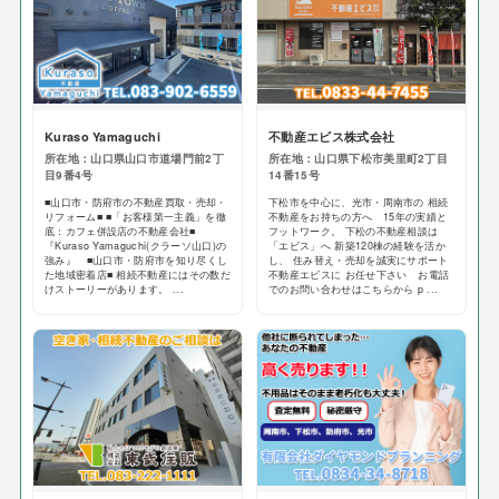
Kuraso Yamaguchi
不動産エビス株式会社
所在地：山口県山口市道場門前2丁
所在地：山口県下松市美里町2丁目
目9番4号
14番15号
■山口市・防府市の不動産買取・売却・
下松市を中心に、光市・周南市の 相続
リフォーム■ ■「お客様第一主義」を徹
不動産をお持ちの方へ 15年の実績と
底：カフェ併設店の不動産会社■
フットワーク。 下松の不動産相談は
『Kuraso Yamaguchi(クラーソ山口)の
「エビス」へ 新築120棟の経験を活か
強み』 ■山口市・防府市を知り尽くし
し、 住み替え・売却を誠実にサポート
た地域密着店■ 相続不動産にはその数だ
不動産エビスに お任せ下さい お電話
けストーリーがあります。 ...
でのお問い合わせはこちらから p ...