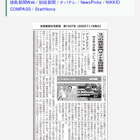
徳島新聞Web
/
財経新聞
/
チバテレ
/
NewsPicks
/
NIKKEI
COMPASS
/
StartHome