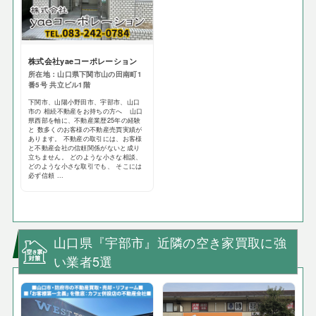
株式会社yaeコーポレーション
所在地：山口県下関市山の田南町1
番5号 共立ビル1階
下関市、山陽小野田市、宇部市、山口
市の 相続不動産をお持ちの方へ 山口
県西部を軸に、不動産業歴25年の経験
と 数多くのお客様の不動産売買実績が
あります。 不動産の取引には、お客様
と不動産会社の信頼関係がないと成り
立ちません。 どのような小さな相談、
どのような小さな取引でも、 そこには
必ず信頼 ...
山口県『宇部市』近隣の空き家買取に強
い業者5選