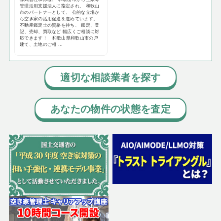
管理活用支援法人に指定され、 和歌山
市のパートナーとして、 公的な立場か
ら空き家の活用促進を進めています。
不動産鑑定士の資格を持ち、 鑑定、登
記、売却、買取など 幅広くご相談に対
応できます！ 和歌山県和歌山市の戸
建て、土地のご相 ...
適切な相談業者を探す
あなたの物件の状態を査定