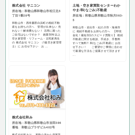
株式会社 サニコン
土地・空き家買取センターわか
やま/和(なごみ)不動産
所在地：和歌山県和歌山市松江北5
丁目1番28号
所在地：和歌山県和歌山市秋月563-
5
和歌山市・西牟婁郡白浜町の相続不動
産をお持ちの方へ 管理が出来ない 売
和歌山市・岩出市・紀の川市・海南市
れない！解体費もない！ 活用に困った
に 相続不動産をお持ちの方へ 【即現
ご自宅はないですか？ 創業50年以上
金化！最短3日のスピード買取り】 相続
空き家管理・リフォーム・古民家再生
不動産に関する相談、手続き、手数料
の 株式会社 サニコン （1級空き家管理
すべて無料!! 和(なごみ)不動産に お任
士）に お任せ下さい お ...
せ下さい！ ご要望やご事情に合わせ
て最適な方法をご提案させて頂きます
...
株式会社和み
所在地：和歌山県和歌山市吉田386
番地 和歌山プラザビル402号
株式会社和みは、 和歌山市から空家等