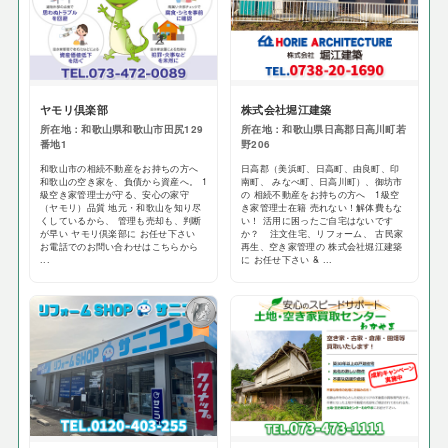
ヤモリ倶楽部
株式会社堀江建築
所在地：和歌山県和歌山市田尻129
所在地：和歌山県日高郡日高川町若
番地1
野206
和歌山市の相続不動産をお持ちの方へ
日高郡（美浜町、日高町、由良町、印
和歌山の空き家を、負債から資産へ。 1
南町、 みなべ町、日高川町）、御坊市
級空き家管理士が守る、安心の家守
の 相続不動産をお持ちの方へ 1級空
（ヤモリ）品質 地元・和歌山を知り尽
き家管理士在籍 売れない！解体費もな
くしているから、 管理も売却も、判断
い！ 活用に困ったご自宅はないです
が早い ヤモリ倶楽部に お任せ下さい
か？ 注文住宅、リフォーム、 古民家
お電話でのお問い合わせはこちらから
再生、空き家管理の 株式会社堀江建築
...
に お任せ下さい & ...