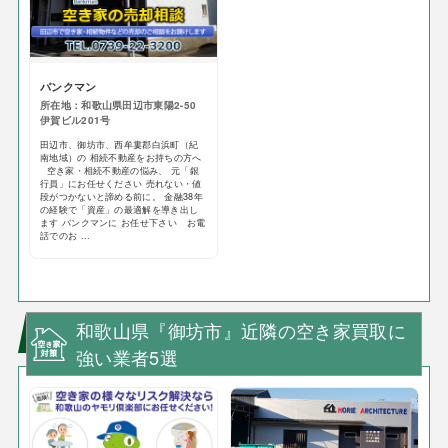
バンクマン
所在地：和歌山県田辺市東陽2-50
伊賀ビル201号
田辺市、御坊市、西牟婁郡白浜町（紀
南地域）の 相続不動産をお持ちの方へ
空き家・相続不動産の悩み、 元「銀
行員」にお任せください 売れない・値
段がつかないと諦める前に。 金融38年
の経験で「資産」の最適解を導き出し
ます バンクマンに お任せ下さい お電
話でのお ...
和歌山県『御坊市』近隣の空き家買取に
強い業者5選