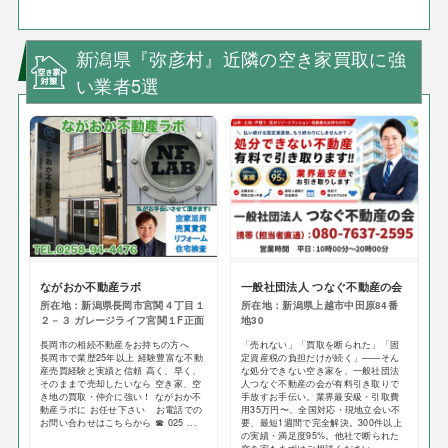
新潟県『弥彦村』近隣の空き家買取に強
い業者5選
ながおか不動産ラボ
一般社団法人 つなぐ不動産の会
所在地：新潟県長岡市宮関４丁目１
所在地：新潟県上越市中田原84番
２－３ ガレージライフ宮関１F正面
地30
長岡市の相続不動産をお持ちの方へ
「売れない」「買取を断られた」「固
長岡市で業歴25年以上 経験豊富な不動
定資産税の負担だけが続く」——そん
産売買経験と実績と信頼 高く、早く、
な処分できない空き家を、一般社団法
そのままで売却したいなら 空き家、空
人つなぐ不動産の会が有料引き取りで
き地の買取・仲介に強い！ ながおか不
手放すお手伝い。業界最安級・引取費
動産ラボに お任せ下さい お電話での
用35万円〜、全国対応・現地立会い不
お問い合わせはこちらから ☎ 025 ...
要、最短1週間で完全解決。300件以上
の実績・満足度95%。他社で断られた