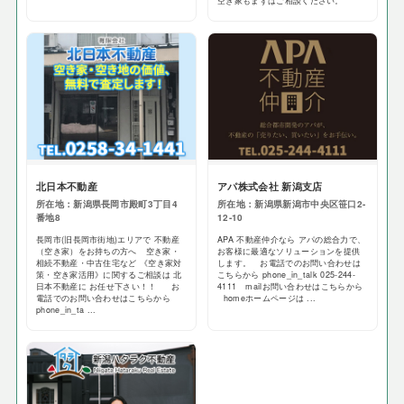
空き家もまずはご相談ください。
北日本不動産
アパ株式会社 新潟支店
所在地：新潟県長岡市殿町3丁目4
所在地：新潟県新潟市中央区笹口2-
番地8
12-10
長岡市(旧長岡市街地)エリアで 不動産
APA 不動産仲介なら アパの総合力で、
（空き家）をお持ちの方へ 空き家・
お客様に最適なソリューションを提供
相続不動産・中古住宅など 《空き家対
します。 お電話でのお問い合わせは
策・空き家活用》に関するご相談は 北
こちらから phone_in_talk 025-244-
日本不動産に お任せ下さい！！ お
4111 mailお問い合わせはこちらから
電話でのお問い合わせはこちらから
homeホームページは ...
phone_in_ta ...