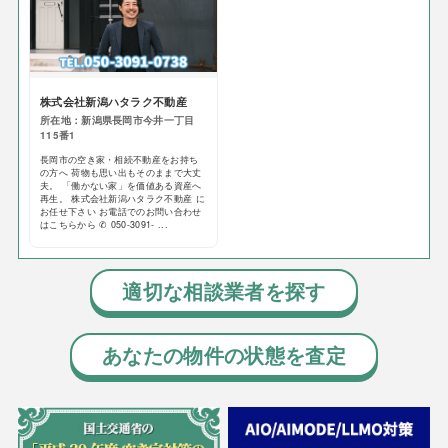
株式会社新潟ハタラク不動産
所在地：新潟県長岡市今井一丁目
115番1
長岡市の空き家・相続不動産をお持ち
の方へ 荷物も思い出もそのままで大丈
夫。 「働かない家」を価値ある資産へ
再生。 株式会社新潟ハタラク不動産 に
お任せ下さい お電話でのお問い合わせ
はこちらから ✆ 050-3091- ...
適切な相談業者を探す
あなたの物件の状態を査定