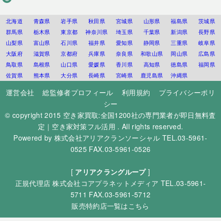
北海道
青森県
岩手県
秋田県
宮城県
山形県
福島県
茨城県
群馬県
栃木県
東京都
神奈川県
埼玉県
千葉県
新潟県
長野県
山梨県
富山県
石川県
福井県
愛知県
静岡県
三重県
岐阜県
大阪府
滋賀県
京都府
兵庫県
奈良県
和歌山県
岡山県
広島県
鳥取県
島根県
山口県
愛媛県
香川県
高知県
徳島県
福岡県
佐賀県
熊本県
大分県
長崎県
宮崎県
鹿児島県
沖縄県
運営会社
総監修者プロフィール
利用規約
プライバシーポリ
シー
© copyright 2015
空き家買取:全国1200社の専門業者が即日無料査
定｜空き家対策フル活用
. All rights reserved.
Powered by
株式会社アリアクランソーシャル
TEL.03-5961-
0525 FAX.03-5961-0526
[
アリアクラングループ
]
正規代理店
株式会社コアプラネットメディア
TEL.03-5961-
5711 FAX.03-5961-5712
販売特約店一覧はこちら