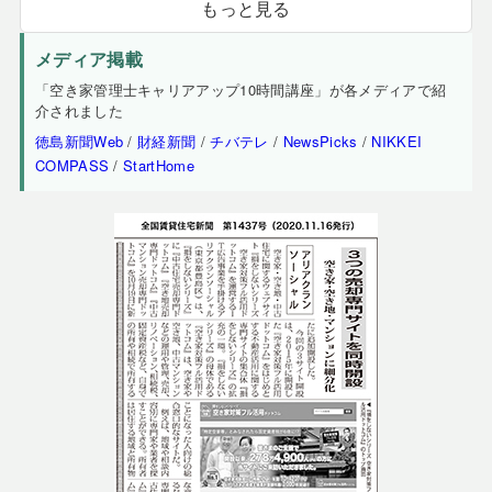
もっと見る
メディア掲載
「空き家管理士キャリアアップ10時間講座」が各メディアで紹
介されました
徳島新聞Web
/
財経新聞
/
チバテレ
/
NewsPicks
/
NIKKEI
COMPASS
/
StartHome