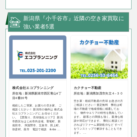
新潟県『小千谷市』近隣の空き家買取に
強い業者5選
株式会社エコプランニング
カクチョー不動産
所在地：新潟県新潟市西区青山4丁
所在地：新潟県加茂市矢立４−３０
目4番20号
空き家・相続不動産の売却 お急ぎの方
ご相談ください！査定無料 弊社は町
相続したご実家、お困りの空き家、 ご
場の不動産で地域情報に精通してお
相談ください！ 新潟市の物件は 株式会
り、 物件やエリアの特性を熟知してい
社エコプランニングに お任せくださ
ます。 顧客との関係も強く、親身な相
い。 【買取り、売却強化エリア】 新潟
談や対応ができます。 弊社に相談くだ
市西区をはじめ市内全域、聖篭町、新
さればリファーム家財処分など すべて
発田市、 阿賀野市、五泉市、田上町、
をワンストップで解決することもでき
弥彦村、燕市 電話で相談 &nbs ...
ます。 ...