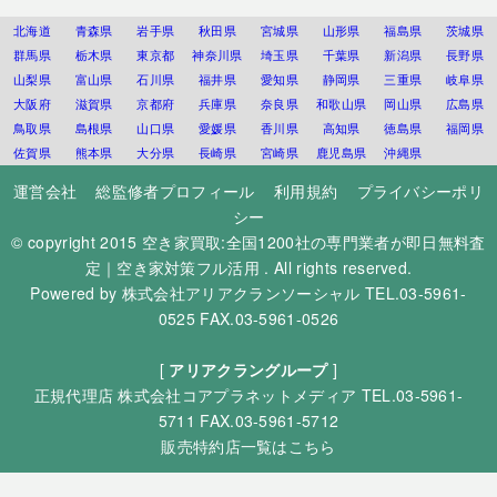
北海道
青森県
岩手県
秋田県
宮城県
山形県
福島県
茨城県
群馬県
栃木県
東京都
神奈川県
埼玉県
千葉県
新潟県
長野県
山梨県
富山県
石川県
福井県
愛知県
静岡県
三重県
岐阜県
大阪府
滋賀県
京都府
兵庫県
奈良県
和歌山県
岡山県
広島県
鳥取県
島根県
山口県
愛媛県
香川県
高知県
徳島県
福岡県
佐賀県
熊本県
大分県
長崎県
宮崎県
鹿児島県
沖縄県
運営会社
総監修者プロフィール
利用規約
プライバシーポリ
シー
© copyright 2015
空き家買取:全国1200社の専門業者が即日無料査
定｜空き家対策フル活用
. All rights reserved.
Powered by
株式会社アリアクランソーシャル
TEL.03-5961-
0525 FAX.03-5961-0526
[
アリアクラングループ
]
正規代理店
株式会社コアプラネットメディア
TEL.03-5961-
5711 FAX.03-5961-5712
販売特約店一覧はこちら