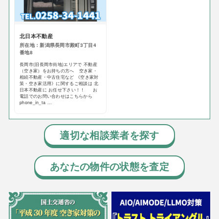
北日本不動産
所在地：新潟県長岡市殿町3丁目4
番地8
長岡市(旧長岡市街地)エリアで 不動産
（空き家）をお持ちの方へ 空き家・
相続不動産・中古住宅など 《空き家対
策・空き家活用》に関するご相談は 北
日本不動産に お任せ下さい！！ お
電話でのお問い合わせはこちらから
phone_in_ta ...
適切な相談業者を探す
あなたの物件の状態を査定