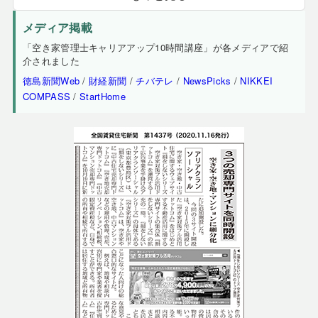
メディア掲載
「空き家管理士キャリアアップ10時間講座」が各メディアで紹
介されました
徳島新聞Web
/
財経新聞
/
チバテレ
/
NewsPicks
/
NIKKEI
COMPASS
/
StartHome