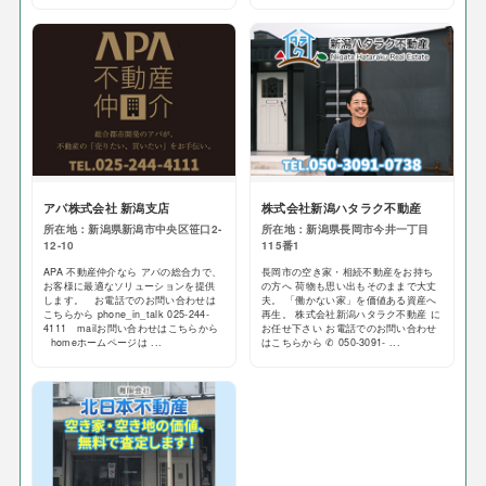
アパ株式会社 新潟支店
株式会社新潟ハタラク不動産
所在地：新潟県新潟市中央区笹口2-
所在地：新潟県長岡市今井一丁目
12-10
115番1
APA 不動産仲介なら アパの総合力で、
長岡市の空き家・相続不動産をお持ち
お客様に最適なソリューションを提供
の方へ 荷物も思い出もそのままで大丈
します。 お電話でのお問い合わせは
夫。 「働かない家」を価値ある資産へ
こちらから phone_in_talk 025-244-
再生。 株式会社新潟ハタラク不動産 に
4111 mailお問い合わせはこちらから
お任せ下さい お電話でのお問い合わせ
homeホームページは ...
はこちらから ✆ 050-3091- ...