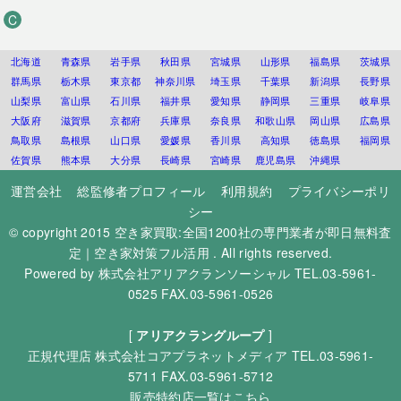
C
北海道
青森県
岩手県
秋田県
宮城県
山形県
福島県
茨城県
群馬県
栃木県
東京都
神奈川県
埼玉県
千葉県
新潟県
長野県
山梨県
富山県
石川県
福井県
愛知県
静岡県
三重県
岐阜県
大阪府
滋賀県
京都府
兵庫県
奈良県
和歌山県
岡山県
広島県
鳥取県
島根県
山口県
愛媛県
香川県
高知県
徳島県
福岡県
佐賀県
熊本県
大分県
長崎県
宮崎県
鹿児島県
沖縄県
運営会社
総監修者プロフィール
利用規約
プライバシーポリ
シー
© copyright 2015
空き家買取:全国1200社の専門業者が即日無料査
定｜空き家対策フル活用
. All rights reserved.
Powered by
株式会社アリアクランソーシャル
TEL.03-5961-
0525 FAX.03-5961-0526
[
アリアクラングループ
]
正規代理店
株式会社コアプラネットメディア
TEL.03-5961-
5711 FAX.03-5961-5712
販売特約店一覧はこちら