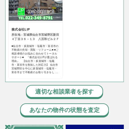
株式会社LIP
所在地：宮城県仙台市宮城野区新田
４丁目３６－１３ 八百和ビル２Ｆ
■仙台市・多賀城市・塩竈市・富谷市の
不動産の売却・買取・リフォーム■ ■ご
相談者様のお悩みに合わせてトータル
サポート■ 『株式会社LIPが選ばれる
理由』 【仙台市・多賀城市・塩竈
市・富谷市を熟知した対応力】 仙台市
宮城野区を中心に多賀城市・塩竈市・
富谷市まで不動産のお取り引きをし ...
適切な相談業者を探す
あなたの物件の状態を査定