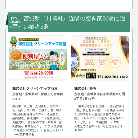
宮城県『川崎町』近隣の空き家買取に強
い業者5選
株式会社クリーンアップ渋屋
株式会社 路考
所在地：宮城県刈田郡蔵王町宮字館
所在地：宮城県仙台市青葉区木町通
山5-1
2丁目4番16号
白石市、蔵王町、大河原町、角田市、
路考が選ばれる理由 ・遺品買取可
七ヶ宿町、柴田町、 丸森町、村田町の
（処分費と相殺可能） ・骨董品（目利
相続不動産を持ちの方へ 遺品整理、
きが出来るため適切な価格で買取可
生前整理、特殊清掃、ゴミ屋敷清掃は
能） ・リサイクルに注力（処分費のコ
見積無料。 空き家の管理・草刈り・家
ストが低い） ・環境配慮（SDGS）
の修繕も 株式会社クリーンアップ渋屋
お電話でのお問い合わせはこちらから
（1級空き家管理士）に お任せ下さい！
☎ 022 ...
mail無料見積も ...