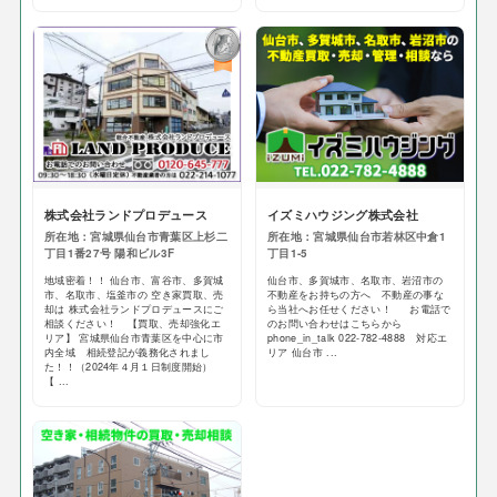
株式会社ランドプロデュース
イズミハウジング株式会社
所在地：宮城県仙台市青葉区上杉二
所在地：宮城県仙台市若林区中倉1
丁目1番27号 陽和ビル3F
丁目1-5
地域密着！！ 仙台市、富谷市、多賀城
仙台市、多賀城市、名取市、岩沼市の
市、名取市、塩釜市の 空き家買取、売
不動産をお持ちの方へ 不動産の事な
却は 株式会社ランドプロデュースにご
ら当社へお任せください！ お電話で
相談ください！ 【買取、売却強化エ
のお問い合わせはこちらから
リア】 宮城県仙台市青葉区を中心に市
phone_in_talk 022-782-4888 対応エ
内全域 相続登記が義務化されまし
リア 仙台市 ...
た！！（2024年４月１日制度開始）
【 ...