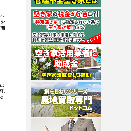
方へ
 お
度開
りは
可、
限会