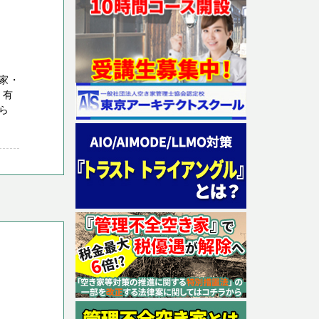
家・
 有
ら