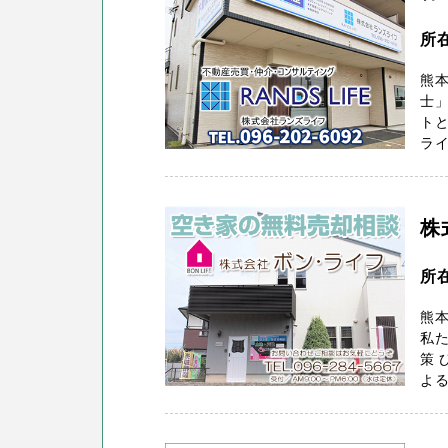
所
熊
士」
トと
ライ
株
所
熊
私
策 
よる