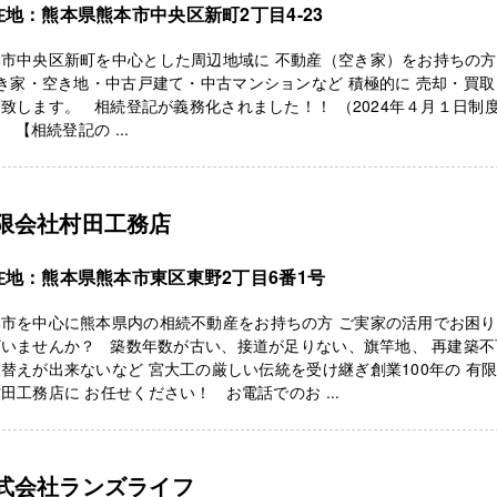
在地：熊本県熊本市中央区新町2丁目4-23
本市中央区新町を中心とした周辺地域に 不動産（空き家）をお持ちの
家・空き地・中古戸建て・中古マンションなど 積極的に 売却・買取
致します。 相続登記が義務化されました！！ （2024年４月１日制
 【相続登記の ...
限会社村田工務店
在地：熊本県熊本市東区東野2丁目6番1号
本市を中心に熊本県内の相続不動産をお持ちの方 ご実家の活用でお困
ざいませんか？ 築数年数が古い、接道が足りない、旗竿地、 再建築不
替えが出来ないなど 宮大工の厳しい伝統を受け継ぎ創業100年の 有
田工務店に お任せください！ お電話でのお ...
式会社ランズライフ