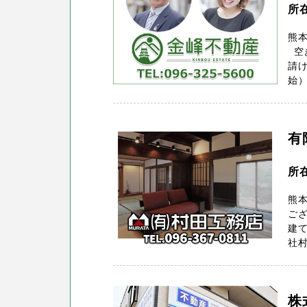
所
熊
空き
請け
始）
有
所
熊
ご
建て
社村
株