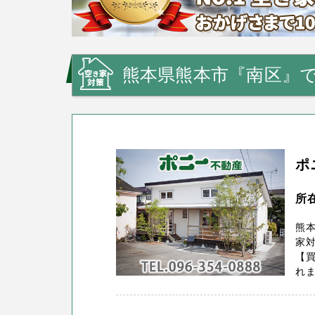
熊本県熊本市『南区』
ポ
所
熊本
家
【
れま