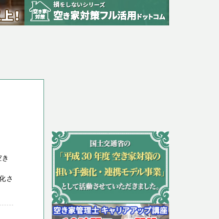
空き
！
化さ