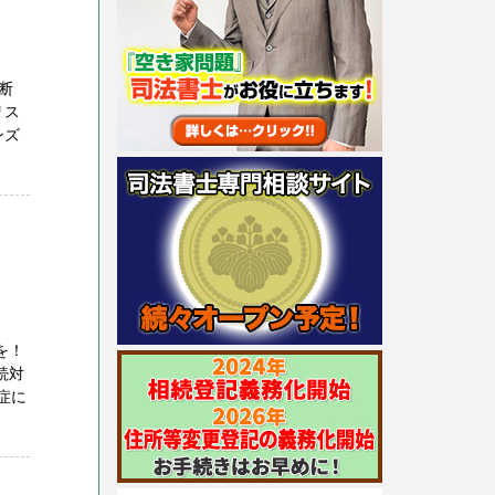
断
リス
ンズ
を！
続対
症に