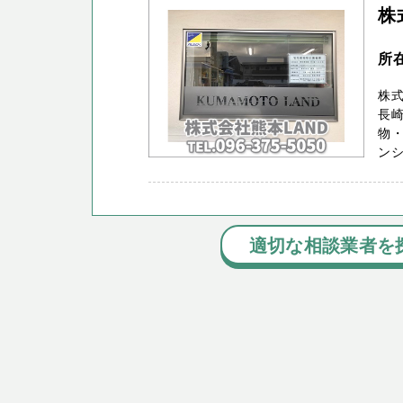
株
所
株式
長
物・
ンシ
適切な相談業者を