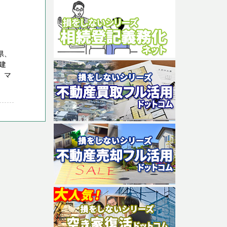
県、
建
 マ