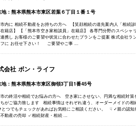
在地：熊本県熊本市東区若葉６丁目１番１号
本市内に 相続不動産をお持ちの方へ 【笑顔相続の道先案内人「相続診
在籍店】 【「熊本市空き家相談員」在籍店】 各専門分野のスペシャ
連携し お客様のご要望や状況に合わせたプランをご提案 株式会社ラ
フに お任せ下さい！ ご要望やご事 ...
式会社 ボン・ライフ
在地：熊本県熊本市東区御領3丁目1番45号
本市の終活や相続でお悩みの方へ 空き家にさせない、円満な相続対策
たちがご協力致します 相続事情はそれぞれ違う、オーダーメイドの相
ひとつでもチェックがあればお気軽にご相談ください。 ☟ ✓親の認知
不動産の売却 ✓相続財産・相続 ...