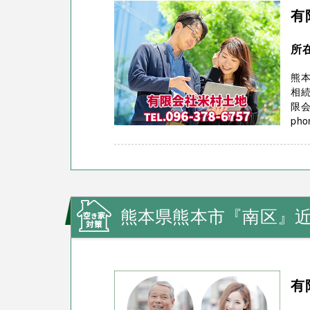
有
所
熊
相続
限
phon
熊本県熊本市『南区』
有