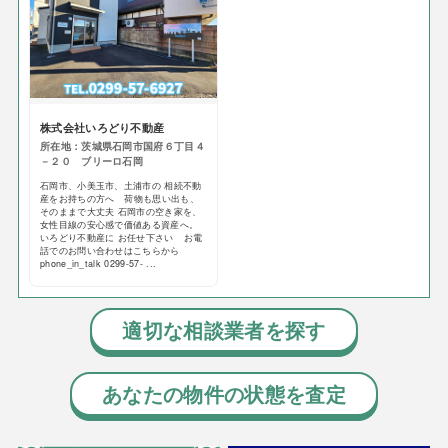
株式会社いろどり不動産
所在地：茨城県石岡市国府６丁目４
－２０ ブリーロ石岡
石岡市、小美玉市、土浦市の 相続不動
産をお持ちの方へ 荷物も思い出も、
そのままで大丈夫 石岡市の空き家を、
女性目線の安心感で価値ある資産へ。
いろどり不動産に お任せ下さい お電
話でのお問い合わせはこちらから
phone_in_talk 0299-57- ...
適切な相談業者を探す
あなたの物件の状態を査定