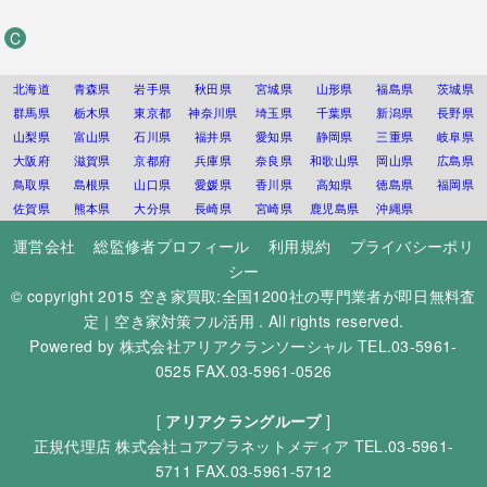
C
北海道
青森県
岩手県
秋田県
宮城県
山形県
福島県
茨城県
群馬県
栃木県
東京都
神奈川県
埼玉県
千葉県
新潟県
長野県
山梨県
富山県
石川県
福井県
愛知県
静岡県
三重県
岐阜県
大阪府
滋賀県
京都府
兵庫県
奈良県
和歌山県
岡山県
広島県
鳥取県
島根県
山口県
愛媛県
香川県
高知県
徳島県
福岡県
佐賀県
熊本県
大分県
長崎県
宮崎県
鹿児島県
沖縄県
運営会社
総監修者プロフィール
利用規約
プライバシーポリ
シー
© copyright 2015
空き家買取:全国1200社の専門業者が即日無料査
定｜空き家対策フル活用
. All rights reserved.
Powered by
株式会社アリアクランソーシャル
TEL.03-5961-
0525 FAX.03-5961-0526
[
アリアクラングループ
]
正規代理店
株式会社コアプラネットメディア
TEL.03-5961-
5711 FAX.03-5961-5712