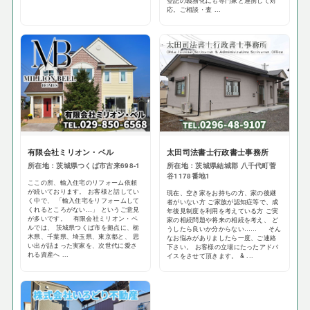
登記の義務化にも専門家と連携して対
応。ご相談・査 ...
有限会社ミリオン・ベル
太田司法書士行政書士事務所
所在地：茨城県つくば市古来698-1
所在地：茨城県結城郡 八千代町菅
谷1178番地1
ここの所、輸入住宅のリフォーム依頼
が続いております。 お客様と話してい
現在、空き家をお持ちの方、家の後継
く中で、 「輸入住宅をリフォームして
者がいない方 ご家族が認知症等で、成
くれるところがない…」 というご意見
年後見制度を利用を考えている方 ご実
が多いです。 有限会社ミリオン・ベ
家の相続問題や将来の相続を考え、 ど
ルでは、 茨城県つくば市を拠点に、栃
うしたら良いか分からない…… そん
木県、千葉県、埼玉県、東京都と、 思
なお悩みがありましたら一度、ご連絡
い出が詰まった実家を、次世代に愛さ
下さい。 お客様の立場にたったアドバ
れる資産へ ...
イスをさせて頂きます。 & ...