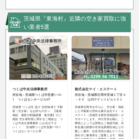
茨城県『東海村』近隣の空き家買取に強
い業者5選
つくば中央法律事務所
株式会社マイ・エステート
所在地：茨城県つくば市吾妻1-10-
所在地：茨城県石岡市茨城１丁目４
1 つくばセンタービル3F
－３５ 山内テナントビル１０１
茨城県 つくば市 及び 近郊地域で 不動
茨城県石岡市を中心に、空き家・相続
産（空き家）をお持ちの方へ 【遺産
した不動産の売却を株式会社マイ・エ
相続 遺産分割協議書 遺言書】のご
ステート（茨城空き家売却相談所）が
相談 空き家対策に関するご相談は つ
サポートします。仲介売却を軸に、ご
くば中央法律事務所 にお任せ下さ
事情によっては買取もご相談可能。共
い！！ 茨城県つくば市吾妻1-10-1
有名義の調整や市街化調整区域などの
つくばセンタービル3F ...
難しい案件、任意売却が絡むケースも
諦めずに最善策をご提案します。相続