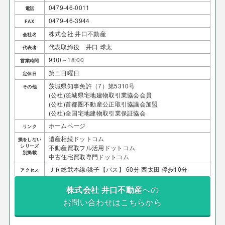
0479-46-0011
電話
0479-46-3944
FAX
株式会社 井口不動産
会社名
代表取締役 井口 球太
代表者
9:00～18:00
営業時間
第ニ日曜日
定休日
茨城県知事免許（7）第5310号
その他
(公社)茨城県宅地建物取引業協会会員
(公社)首都圏不動産公正取引協議会加盟
(公社)全国宅地建物取引業保証協会
ホームページ
リンク
遺産相続ドットコム
損をしない
シリーズ
不動産買取フル活用ドットコム
別掲載
中古住宅買取専門ドットコム
ＪＲ総武本線/銚子【バス】 60分 西太田 停歩10分
アクセス
株式会社 井口不動産
への
お問い合わせはこちらから