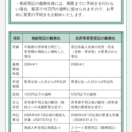
・相続登記の義務化後には、期限までに手続きを行わな
い場合、最高で10万円の過料に処せられますので、お早
めに変更の手続きをお勧めいたします。
項目
相続登記の義務化
住所等変更登記の義務化
対象
不動産の所有者が死亡し、
登記名義人自身の住所・氏名
所有権が相続人に移転した
（名称・所在地）が変更された
場合
場合
義務
2024/4/1
2026/4/1
開始
時期
申請
取得を知った日から3年以内
変更があった日から2年以内
期限
罰則
10万円以下の過料
5万円以下の過料
主な
所有者不明土地の解消（相
所有者不明土地の解消（所有者
目的
続人への名義変更を促す）
情報の最新化を促す）
特記
2024年4月1日以前の相続も
2026年4月1日以前の変更も対象
事項
対象（2027/3/31まで）
（2028/3/31まで）
相続人申告登記制度あり
スマート変更登記（職権登記）