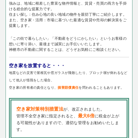
強みは、地域に根差した豊富な物件情報と、賃貸・売買の両方を手掛
ける総合的な提案力です。
住まい探し：住み心地の良い地域の物件を親切丁寧にご紹介します。
また、空き家・活用：市場に基づいた最適な賃貸や売却の解決策をご
提案します。
「この街で暮らしたい」「不動産をどうにかしたい」というお客様の
想いに寄り添い、最後まで誠実にお手伝いいたします。
神栖市の不動産に関することは、どうぞお気軽にご相談ください。
空き家を放置すると・・・
地震などの災害で屋根瓦や窓ガラスが飛散したり、ブロック塀が倒れるなど
して他人が怪我をした場合、
空き家の所有者の責任となり、
を問われることもあります。
損害賠償責任
空き家対策特別措置法
が、改正されました。
最大6倍
管理不全空き家に指定されると、
に税金が上が
る可能性がありますので、適切な管理をお勧めいたしま
す。