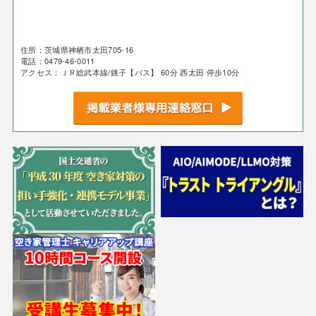
住所：茨城県神栖市太田705-16
電話：0479-46-0011
アクセス：ＪＲ総武本線/銚子【バス】 60分 西太田 停歩10分