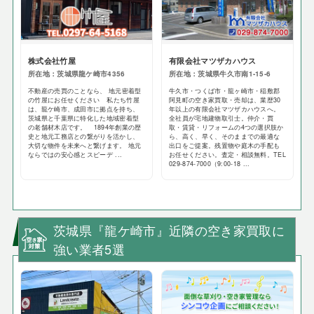
株式会社竹屋
有限会社マツザカハウス
所在地：茨城県龍ケ崎市4356
所在地：茨城県牛久市南1-15-6
不動産の売買のことなら、 地元密着型
牛久市・つくば市・龍ヶ崎市・稲敷郡
の竹屋にお任せください 私たち竹屋
阿見町の空き家買取・売却は、業歴30
は、龍ケ崎市、成田市に拠点を持ち、
年以上の有限会社マツザカハウスへ。
茨城県と千葉県に特化した地域密着型
全社員が宅地建物取引士。仲介・買
の老舗材木店です。 1894年創業の歴
取・賃貸・リフォームの4つの選択肢か
史と地元工務店との繋がりを活かし、
ら、高く、早く、そのままでの最適な
大切な物件を未来へと繋げます。 地元
出口をご提案。残置物や庭木の手配も
ならではの安心感とスピーデ ...
お任せください。査定・相談無料。TEL
029-874-7000（9:00-18 ...
茨城県『龍ケ崎市』近隣の空き家買取に
強い業者5選