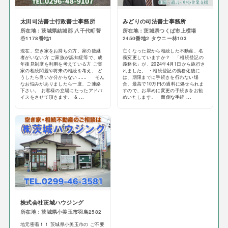
太田司法書士行政書士事務所
みどりの司法書士事務所
所在地：茨城県結城郡 八千代町菅
所在地：茨城県つくば市上横場
谷1178番地1
2450番地2 タウニー林103
現在、空き家をお持ちの方、家の後継
亡くなった親から相続した不動産、名
者がいない方 ご家族が認知症等で、成
義変更していますか？ 「相続登記の
年後見制度を利用を考えている方 ご実
義務化」が、2024年4月1日から施行さ
家の相続問題や将来の相続を考え、 ど
れました。 ・相続登記の義務化後に
うしたら良いか分からない…… そん
は、期限までに手続きを行わない場
なお悩みがありましたら一度、ご連絡
合、最高で10万円の過料に処せられま
下さい。 お客様の立場にたったアドバ
すので、お早めに変更の手続きをお勧
イスをさせて頂きます。 & ...
めいたします。 面倒な手続 ...
株式会社茨城ハウジング
所在地：茨城県小美玉市羽鳥2582
地元密着！！ 茨城県小美玉市の ご不要