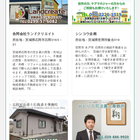
合同会社ランドクリエイト
シンコウ企画
所在地：茨城県石岡市石岡3165－
所在地：茨城県笠間市飯合319
21
笠間市 水戸市 石岡市の相続不動産をお
持ちの方へ 茨城の空き家管理を、「1
茨城県石岡市の空き家の買取・売却は
級の安心」へ 「放置」を「資産」に変
合同会社ランドクリエイトへ。不動産
える。 笠間市拠点、1級空き家管理士が
の買取・売却仲介に、自社の解体・造
あなたの実家をプロの視点で守り抜き
成・外構・リフォームを組み合わせ、
ます シンコウ企画 （1級空き家管理
他社で断られた物件も再生して流通さ
士）に お任せ下さい！ 『管理不全空
せます。残置物撤去・樹木伐採までワ
き家』に認定され ...
ンストップで対応。宅地建物取引士・
二級建築士・施工管理技士が在籍する
地域密着の不動産会社です。査定・ご
相談無料。TE ...