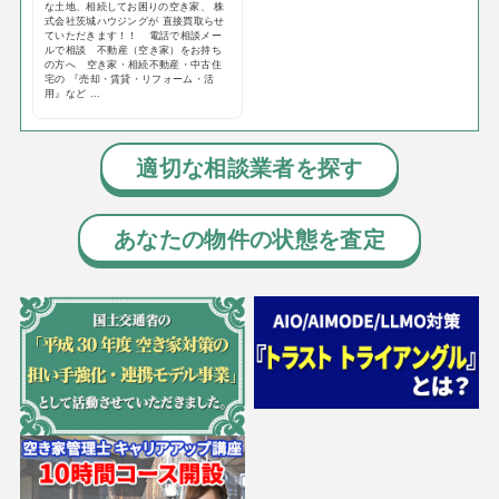
な土地、相続してお困りの空き家、 株
式会社茨城ハウジングが 直接買取らせ
ていただきます！！ 電話で相談メー
ルで相談 不動産（空き家）をお持ち
の方へ 空き家・相続不動産・中古住
宅の 『売却・賃貸・リフォーム・活
用』など ...
適切な相談業者を探す
あなたの物件の状態を査定