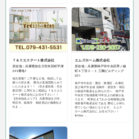
Ｔ＆Ｃエステート株式会社
エムズホーム株式会社
所在地：兵庫県加古川市米田町平津
所在地：兵庫県神戸市中央区琴ノ緒
243番地1
町４丁目２－１ 三鶴ビルディング
201
地元密着!! ご不要な土地、相続してお
困りの空き家、 弊社が直接買取らせて
神戸市中央区・灘区・東灘区・兵庫区
いただきます！！ 《空き家対策・空き
及び神戸市全域 尼崎市・西宮市・明石
家活用》に関するご相談は Ｔ＆Ｃエス
の相続不動産をお持ちの方へ 神戸市
テート株式会社にお任せ下さい！！
中央区で地域密着10年以上の経験があ
【売却強化エリア】 兵庫県加古川市、
ります。 町単位までわかる相場観は地
明石市、姫路市 相続登記が義務化さ
域密着不動産会社である 弊社しか持ち
れま ...
得ていない強みになります。 エムズ
ホーム株式会社に お任せ下さい！
&nbsp ...