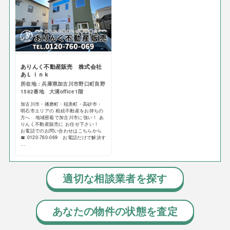
ありんく不動産販売 株式会社
あＬｉｎｋ
所在地：兵庫県加古川市野口町良野
1582番地 大溝office1階
加古川市・播磨町・稲美町・高砂市・
明石市エリアの 相続不動産をお持ちの
方へ 地域密着で加古川市に強い！ あ
りんく不動産販売に お任せ下さい！
お電話でのお問い合わせはこちらから
☎ 0120-760-069 お電話だけで解決す
...
適切な相談業者を探す
あなたの物件の状態を査定