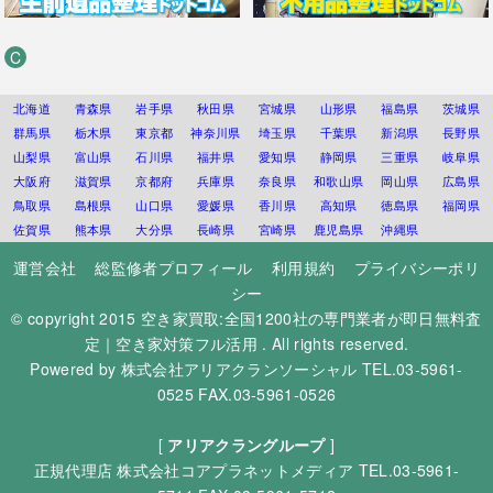
C
北海道
青森県
岩手県
秋田県
宮城県
山形県
福島県
茨城県
群馬県
栃木県
東京都
神奈川県
埼玉県
千葉県
新潟県
長野県
山梨県
富山県
石川県
福井県
愛知県
静岡県
三重県
岐阜県
大阪府
滋賀県
京都府
兵庫県
奈良県
和歌山県
岡山県
広島県
鳥取県
島根県
山口県
愛媛県
香川県
高知県
徳島県
福岡県
佐賀県
熊本県
大分県
長崎県
宮崎県
鹿児島県
沖縄県
運営会社
総監修者プロフィール
利用規約
プライバシーポリ
シー
© copyright 2015
空き家買取:全国1200社の専門業者が即日無料査
定｜空き家対策フル活用
. All rights reserved.
Powered by
株式会社アリアクランソーシャル
TEL.03-5961-
0525 FAX.03-5961-0526
[
アリアクラングループ
]
正規代理店
株式会社コアプラネットメディア
TEL.03-5961-