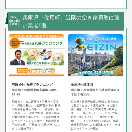
兵庫県『佐用町』近隣の空き家買取に強
い業者5選
有限会社 丸善プランニング
株式会社EIZIN
所在地：兵庫県尼崎市南塚口町2-
所在地：兵庫県神戸市兵庫区湊町４
34-14
丁目２番22号
尼崎市を中心に西宮市・伊丹市・宝塚
空き家・相続不動産の売却 お急ぎの方
市・芦屋市及び、 大阪府豊中市の 相続
ご相談ください！査定無料 その空き
不動産をお持ちの方へ 「空き家」を
家・古家、EIZINが即決で買い取りま
「資産」へ。 尼崎で30年、相続不動産
す！」 「早く売りたい」「近所に知ら
の解決実績があります。 公認不動産コ
れずに処分したい」 「片付けが面
ンサルティングマスター・ 相続対策専
倒……」 そんな不動産のお悩み、株式
門士が在籍。 有限会社 丸善プランニン
会社EIZINが丸ごと解決します！ 当社
グに お任せ下さい ...
はフットワークの軽さ ...