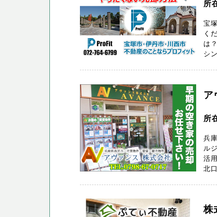
所
宝
く
は
シン
ア
所
兵
ル
活
北口
株