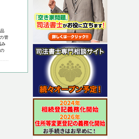
遺品
の管
悩み
ロの