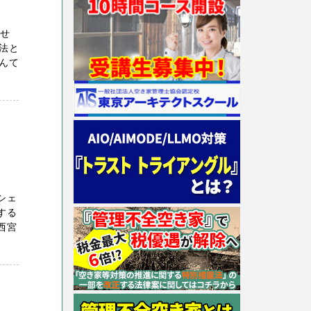
任せ
法と
んて
シェ
する
西宮