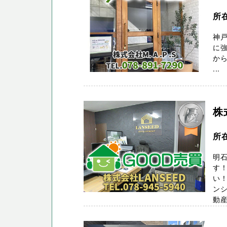
所在
神
に強
から
...
株
所
明石
す！
い！
ンシ
動産