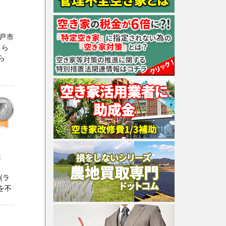
戸市
ちら
ら
ま
さ
(ラ
を不