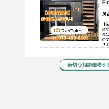
Fi
所
【
整
理は
の
サポ
適切な相談業者を