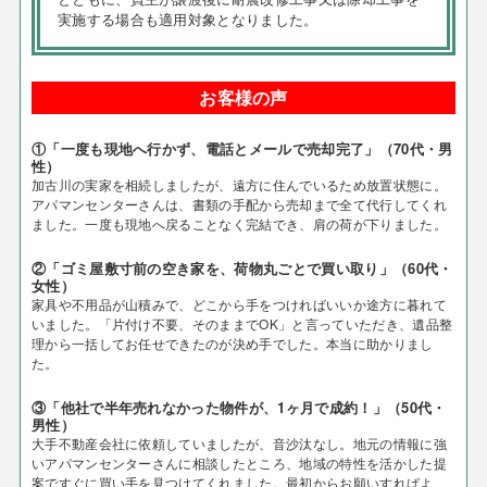
実施する場合も適用対象となりました。
お客様の声
①「一度も現地へ行かず、電話とメールで売却完了」（70代・男
性）
加古川の実家を相続しましたが、遠方に住んでいるため放置状態に。
アパマンセンターさんは、書類の手配から売却まで全て代行してくれ
ました。一度も現地へ戻ることなく完結でき、肩の荷が下りました。
②「ゴミ屋敷寸前の空き家を、荷物丸ごとで買い取り」（60代・
女性）
家具や不用品が山積みで、どこから手をつければいいか途方に暮れて
いました。「片付け不要、そのままでOK」と言っていただき、遺品整
理から一括してお任せできたのが決め手でした。本当に助かりまし
た。
③「他社で半年売れなかった物件が、1ヶ月で成約！」（50代・
男性）
大手不動産会社に依頼していましたが、音沙汰なし。地元の情報に強
いアパマンセンターさんに相談したところ、地域の特性を活かした提
案ですぐに買い手を見つけてくれました。最初からお願いすればよ