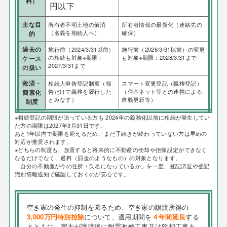
料）
円以下
主な目
所有者不明土地の解消
所有者情報の最新化（連絡先の
（名義を相続人へ）
確保）
的
過去の
施行前（2024/3/31以前）
施行前（2026/3/31以前）の変更
の相続も対象※期限：
も対象※期限：2028/3/31まで
ケース
2027/3/31まで
の扱い
救済・
相続人申告登記制度（報
スマート変更登記（職権登記）
告だけで義務を履行した
（住基ネット等との連携による
簡素化
とみなす）
自動更新等）
制度
※相続登記の期限が迫っている方も 2024年の義務化以前に相続が発生してい
た方の期限は2027年3月31日です。
あと1年以内で期限を迎えるため、まだ手続きが終わっていない方は早めの
対応が推奨されます。
※どちらの制度も、放置すると将来的に不動産の売却や担保設定ができなく
なるだけでなく、過料（罰金のようなもの）の対象となります。
「自分の不動産が今の住所・氏名になっているか」を一度、登記済証や登記
識別情報通知で確認しておくのが安心です。
空き家の発生の抑制を図るため、空き家の譲渡所得の
3,000万円特別控除
について、適用期間を
４年間延長
する
とともに、買主が譲渡後に耐震改修工事又は除却工事を