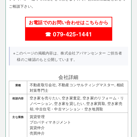
ご相談下さい。
お電話でのお問い合わせはこちらから
☎ 079-425-1441
※このページの掲載内容は、株式会社アパマンセンター ご担当者
様のご確認のもと公開しています。
会社詳細
不動産取引会社, 不動産コンサルティングマスター, 相続
業種
対策専門士
空き家を売りたい, 空き家査定, 空き家のリフォーム・リ
相談内容
ノベーション, 空き家を貸したい, 空き家買取, 空き家売
却, 中古住宅・中古マンション・空き地買取
賃貸管理
主な業務
プロパティマネジメント
賃貸仲介
売買仲介