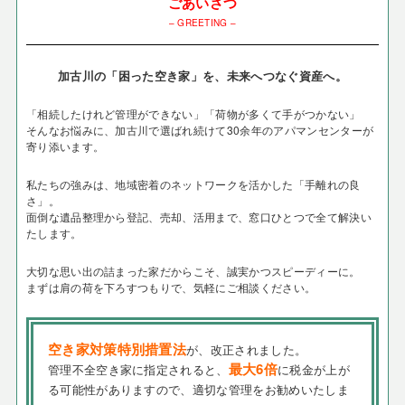
ごあいさつ
– GREETING –
加古川の「困った空き家」を、未来へつなぐ資産へ。
「相続したけれど管理ができない」「荷物が多くて手がつかない」
そんなお悩みに、加古川で選ばれ続けて30余年のアパマンセンターが
寄り添います。
私たちの強みは、地域密着のネットワークを活かした「手離れの良
さ」。
面倒な遺品整理から登記、売却、活用まで、窓口ひとつで全て解決い
たします。
大切な思い出の詰まった家だからこそ、誠実かつスピーディーに。
まずは肩の荷を下ろすつもりで、気軽にご相談ください。
空き家対策特別措置法
が、改正されました。
最大6倍
管理不全空き家に指定されると、
に税金が上が
る可能性がありますので、適切な管理をお勧めいたしま