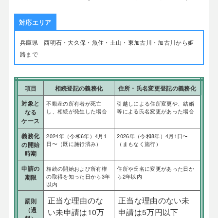
対応エリア
兵庫県 西明石・大久保・魚住・土山・東加古川・加古川から姫
路まで
項目
相続登記の義務化
住所・氏名変更登記の義務化
対象と
不動産の所有者が死亡
引越しによる住所変更や、結婚
し、相続が発生した場合
等による氏名変更があった場合
なる
ケース
義務化
2024年（令和6年）4月1
2026年（令和8年）4月1日〜
日〜（既に施行済み）
（まもなく施行）
の開始
時期
申請の
相続の開始および所有権
住所や氏名に変更があった日か
の取得を知った日から3年
ら2年以内
期限
以内
正当な理由のな
正当な理由のない未
罰則
（過
い未申請は10万
申請は5万円以下