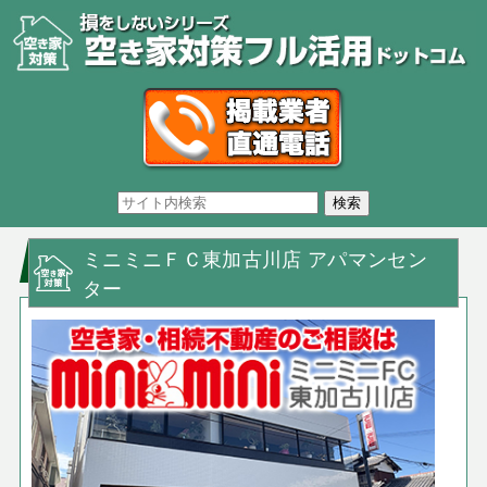
ミニミニＦＣ東加古川店 アパマンセン
ター