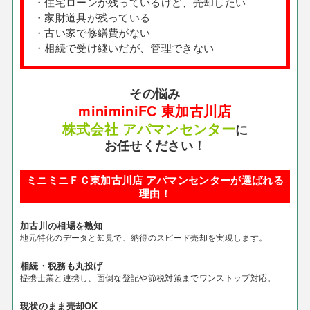
・住宅ローンが残っているけど、売却したい
・家財道具が残っている
・古い家で修繕費がない
・相続で受け継いだが、管理できない
その悩み
miniminiFC 東加古川店
株式会社 アパマンセンター
に
お任せください！
ミニミニＦＣ東加古川店 アパマンセンターが選ばれる
理由！
加古川の相場を熟知
地元特化のデータと知見で、納得のスピード売却を実現します。
相続・税務も丸投げ
提携士業と連携し、面倒な登記や節税対策までワンストップ対応。
現状のまま売却OK