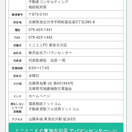
不動産コンサルティング
相続税対策
〒675-0101
郵便番号
兵庫県加古川市平岡町新在家3丁目285-8
所在地
079-425-1441
電話
079-425-1442
FAX
ミニミニFC 東加古川店
店舗名
株式会社アパマンセンター
会社名
代表取締役 吉原 一哲
代表者
9:30〜17:45
営業時間
水曜日
定休日
兵庫県知事 (4) 第401344号
その他
兵庫県宅地建物取引業協会
ホームページ
リンク
遺産相続ドットコム
損をしない
シリーズ
不動産買取フル活用ドットコム
別掲載
山陽本線 東加古川駅 徒歩2分
アクセス
ミニミニＦＣ東加古川店 アパマンセンター
への