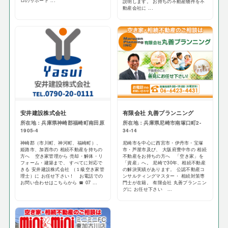
ロのサポート ...
説明します。 お持ちの不動産物件を不
動産会社に ...
安井建設株式会社
有限会社 丸善プランニング
所在地：兵庫県神崎郡福崎町南田原
所在地：兵庫県尼崎市南塚口町2-
1905-4
34-14
神崎郡（市川町、神河町、福崎町）、
尼崎市を中心に西宮市・伊丹市・宝塚
姫路市、加西市の 相続不動産を持ちの
市・芦屋市及び、 大阪府豊中市の 相続
方へ 空き家管理から 売却・解体・リ
不動産をお持ちの方へ 「空き家」を
フォーム・建築まで、 すべてに対応で
「資産」へ。 尼崎で30年、相続不動産
きる 安井建設株式会社 （１級空き家管
の解決実績があります。 公認不動産コ
理士）に お任せ下さい！ お電話での
ンサルティングマスター・ 相続対策専
お問い合わせはこちらから ☎ 07 ...
門士が在籍。 有限会社 丸善プランニン
グに お任せ下さい ...