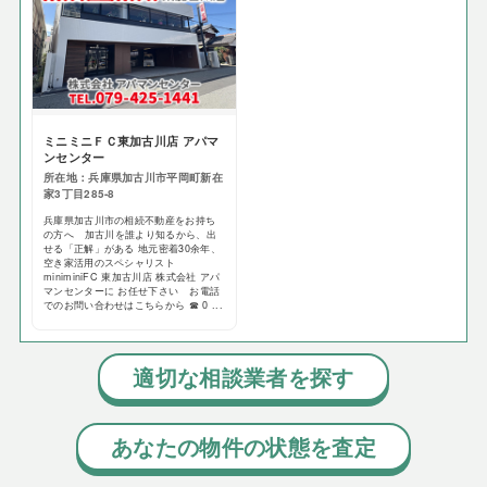
ミニミニＦＣ東加古川店 アパマ
ンセンター
所在地：兵庫県加古川市平岡町新在
家3丁目285-8
兵庫県加古川市の相続不動産をお持ち
の方へ 加古川を誰より知るから、出
せる「正解」がある 地元密着30余年、
空き家活用のスペシャリスト
miniminiFC 東加古川店 株式会社 アパ
マンセンターに お任せ下さい お電話
でのお問い合わせはこちらから ☎ 0 ...
適切な相談業者を探す
あなたの物件の状態を査定