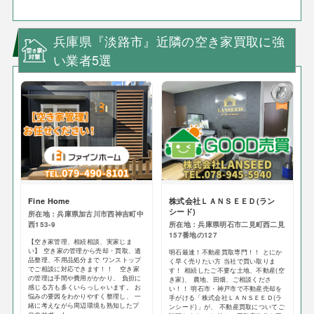
兵庫県『淡路市』近隣の空き家買取に強
い業者5選
Fine Home
株式会社ＬＡＮＳＥＥＤ(ラン
シード)
所在地：兵庫県加古川市西神吉町中
西153-9
所在地：兵庫県明石市二見町西二見
157番地の127
【空き家管理、相続相談、実家じま
い】 空き家の管理から売却・買取、遺
明石最速！不動産買取専門！！ とにか
品整理、不用品処分まで ワンストップ
く早く売りたい方 当社で買い取りま
でご相談に対応できます！！ 空き家
す！ 相続したご不要な土地、不動産(空
の管理は手間や費用がかかり、 負担に
き家)、 農地、田畑、ご相談くださ
感じる方も多くいらっしゃいます。 お
い！！ 明石市・神戸市で不動産売却を
悩みの要因をわかりやすく整理し、 一
手がける「株式会社ＬＡＮＳＥＥＤ(ラ
緒に考えながら周辺環境も熟知したプ
ンシード)」が、 不動産買取についてご