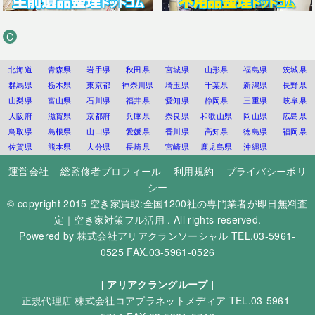
C
北海道
青森県
岩手県
秋田県
宮城県
山形県
福島県
茨城県
群馬県
栃木県
東京都
神奈川県
埼玉県
千葉県
新潟県
長野県
山梨県
富山県
石川県
福井県
愛知県
静岡県
三重県
岐阜県
大阪府
滋賀県
京都府
兵庫県
奈良県
和歌山県
岡山県
広島県
鳥取県
島根県
山口県
愛媛県
香川県
高知県
徳島県
福岡県
佐賀県
熊本県
大分県
長崎県
宮崎県
鹿児島県
沖縄県
運営会社
総監修者プロフィール
利用規約
プライバシーポリ
シー
© copyright 2015
空き家買取:全国1200社の専門業者が即日無料査
定｜空き家対策フル活用
. All rights reserved.
Powered by
株式会社アリアクランソーシャル
TEL.03-5961-
0525 FAX.03-5961-0526
[
アリアクラングループ
]
正規代理店
株式会社コアプラネットメディア
TEL.03-5961-