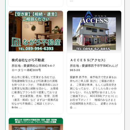
...
株式会社ながろ不動産
ＡＣＣＥＳＳ(アクセス)
所在地：愛媛県松山市本町6-6-7
所在地：愛媛県西予市宇和町れんげ
ロータリー本町306号
965-36
松山市に密着して営業する当社では、
愛媛県 西予市、南予地方で空き家をお
宅地建物取引士および行政書士の資格
持ちのご本人様 並びに ご親族の皆さ
を持つスタッフが、 不動産売却におけ
ま。 ご実家が将来、もしくは現在空き
る豊富な知識と経験を活かし、 お客様
家になっており、 どうしたら良いか分
に最適なプランを日々提案しておりま
からない。そんな疑問がありましたら
す。 空き家買取、売却、管理、活用
ご連絡下さい。 ACCESS(アクセス) に
（遺言・相続）など まずは一度株式会
お任せ下さい！！ 地域のみなさまと
社ながろ不動産に ご相談ください。
の信頼関係を大切にし、 必要とされる
&nbs ...
会 ...