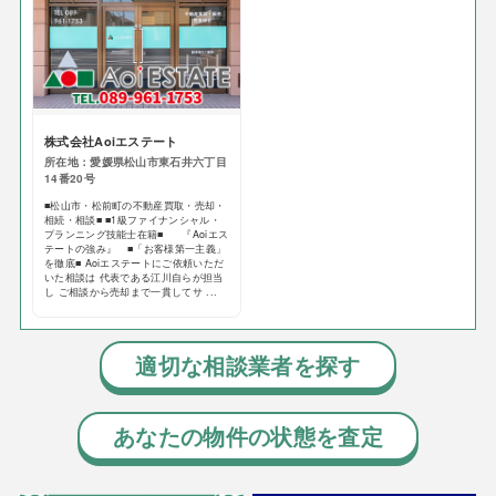
株式会社Aoiエステート
所在地：愛媛県松山市東石井六丁目
14番20号
■松山市・松前町の不動産買取・売却・
相続・相談■ ■1級ファイナンシャル・
プランニング技能士在籍■ 『Aoiエス
テートの強み』 ■「お客様第一主義」
を徹底■ Aoiエステートにご依頼いただ
いた相談は 代表である江川自らが担当
し ご相談から売却まで一貫してサ ...
適切な相談業者を探す
あなたの物件の状態を査定