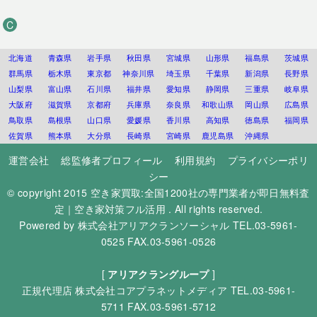
C
北海道
青森県
岩手県
秋田県
宮城県
山形県
福島県
茨城県
群馬県
栃木県
東京都
神奈川県
埼玉県
千葉県
新潟県
長野県
山梨県
富山県
石川県
福井県
愛知県
静岡県
三重県
岐阜県
大阪府
滋賀県
京都府
兵庫県
奈良県
和歌山県
岡山県
広島県
鳥取県
島根県
山口県
愛媛県
香川県
高知県
徳島県
福岡県
佐賀県
熊本県
大分県
長崎県
宮崎県
鹿児島県
沖縄県
運営会社
総監修者プロフィール
利用規約
プライバシーポリ
シー
© copyright 2015
空き家買取:全国1200社の専門業者が即日無料査
定｜空き家対策フル活用
. All rights reserved.
Powered by
株式会社アリアクランソーシャル
TEL.03-5961-
0525 FAX.03-5961-0526
[
アリアクラングループ
]
正規代理店
株式会社コアプラネットメディア
TEL.03-5961-
5711 FAX.03-5961-5712