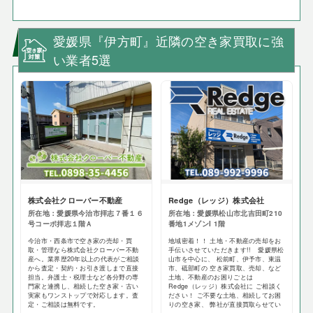
愛媛県『伊方町』近隣の空き家買取に強
い業者5選
株式会社クローバー不動産
Redge（レッジ）株式会社
所在地：愛媛県今治市拝志７番１６
所在地：愛媛県松山市北吉田町210
号コーポ拝志１階Ａ
番地1メゾンI 1階
今治市・西条市で空き家の売却・買
地域密着！！ 土地・不動産の売却をお
取・管理なら株式会社クローバー不動
手伝いさせていただきます!! 愛媛県松
産へ。業界歴20年以上の代表がご相談
山市を中心に、 松前町、伊予市、東温
から査定・契約・お引き渡しまで直接
市、砥部町の 空き家買取、売却、など
担当。弁護士・税理士など各分野の専
土地、不動産のお困りごとは
門家と連携し、相続した空き家・古い
Redge（レッジ）株式会社に ご相談く
実家もワンストップで対応します。査
ださい！ ご不要な土地、相続してお困
定・ご相談は無料です。
りの空き家、 弊社が直接買取らせてい