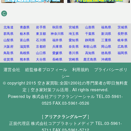
C
北海道
青森県
岩手県
秋田県
宮城県
山形県
福島県
茨城県
群馬県
栃木県
東京都
神奈川県
埼玉県
千葉県
新潟県
長野県
山梨県
富山県
石川県
福井県
愛知県
静岡県
三重県
岐阜県
大阪府
滋賀県
京都府
兵庫県
奈良県
和歌山県
岡山県
広島県
鳥取県
島根県
山口県
愛媛県
香川県
高知県
徳島県
福岡県
佐賀県
熊本県
大分県
長崎県
宮崎県
鹿児島県
沖縄県
運営会社
総監修者プロフィール
利用規約
プライバシーポリ
シー
© copyright 2015
空き家買取:全国1200社の専門業者が即日無料査
定｜空き家対策フル活用
. All rights reserved.
Powered by
株式会社アリアクランソーシャル
TEL.03-5961-
0525 FAX.03-5961-0526
[
アリアクラングループ
]
正規代理店
株式会社コアプラネットメディア
TEL.03-5961-
5711 FAX.03-5961-5712