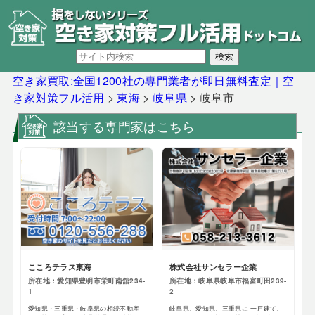
空き家買取:全国1200社の専門業者が即日無料査定｜空
き家対策フル活用
>
東海
>
岐阜県
>
岐阜市
該当する専門家はこちら
こころテラス東海
株式会社サンセラー企業
所在地：愛知県豊明市栄町南舘234-
所在地：岐阜県岐阜市福富町田239-
1
2
愛知県・三重県・岐阜県の相続不動産
岐阜県、愛知県、三重県に 一戸建て、