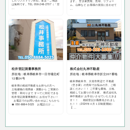
したワンストップ対応。査定・ご相談
ます。 空き家買取、売却、リフォー
は無料です。TEL 058-248-2707（「空
ム、山林など お客様の状況に合わせて
...
...
松井登記測量事務所
株式会社丸神不動産
所在地：岐阜県岐阜市一日市場北町
所在地：岐阜県岐阜市折立207番地
12番24号
岐阜県岐阜市、大垣市周辺で 不動産
（空き家）の売却でお悩みの方、ご相
岐阜県の相続不動産をお持ちの方へ
談ください！！ ご不要な農地、土地、
土地建物の境界線・測量から ご実家の
相続してお困りの空き家、 株式会社丸
管理・草刈りまで すべてに対応できる
神不動産が お手伝いさせていただきま
松井登記測量事務所に お任せ下さい！
す！！ 相続登記が義務化されまし
お電話でのお問い合わせはこちらから
た！！（2024年４月１日制度開始）
☎ 050-8884-5025 お電話だけ ...
【 ...