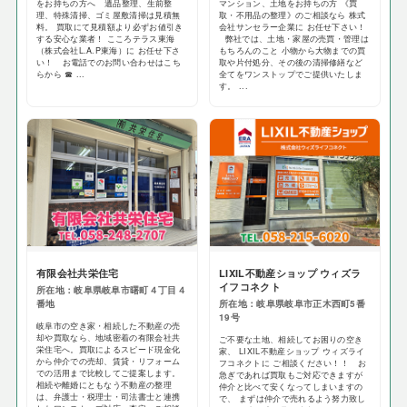
をお持ちの方へ 遺品整理、生前整
マンション、土地をお持ちの方 《買
理、特殊清掃、ゴミ屋敷清掃は見積無
取・不用品の整理》のご相談なら 株式
料。 買取にて見積額より必ずお値引き
会社サンセラー企業に お任せ下さい！
する安心な業者！ こころテラス東海
弊社では、土地・家屋の売買・管理は
（株式会社L.A.P東海）に お任せ下さ
もちろんのこと 小物から大物までの買
い！ お電話でのお問い合わせはこち
取や片付処分、その後の清掃修繕など
らから ☎ ...
全てをワンストップでご提供いたしま
す。 ...
有限会社共栄住宅
LIXIL不動産ショップ ウィズラ
イフコネクト
所在地：岐阜県岐阜市曙町４丁目４
番地
所在地：岐阜県岐阜市正木西町5番
19号
岐阜市の空き家・相続した不動産の売
却や買取なら、地域密着の有限会社共
ご不要な土地、相続してお困りの空き
栄住宅へ。買取によるスピード現金化
家、 LIXIL不動産ショップ ウィズライ
から仲介での売却、賃貸・リフォーム
フコネクトに ご相談ください！！ お
での活用まで比較してご提案します。
急ぎであれば買取もご対応できますが
相続や離婚にともなう不動産の整理
仲介と比べて安くなってしまいますの
は、弁護士・税理士・司法書士と連携
で、 まずは仲介で売れるよう努力致し