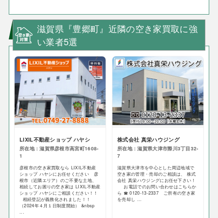
滋賀県『豊郷町』近隣の空き家買取に強
い業者5選
LIXIL不動産ショップ ハヤシ
株式会社 真栄ハウジング
所在地：滋賀県彦根市高宮町1608-
所在地：滋賀県大津市際川3丁目32-
1
7
彦根市の空き家買取なら LIXIL不動産
滋賀県大津市を中心とした周辺地域で
ショップ ハヤシにお任せください 彦
空き家の管理・売却のご相談は、 株式
根市（近隣エリア）のご不要な土地、
会社 真栄ハウジングにお任せ下さい！
相続してお困りの空き家は LIXIL不動産
お電話でのお問い合わせはこちらか
ショップ ハヤシにご相談ください！！
ら ☎ 0120-13-2337 ご所有の空き家
相続登記が義務化されました！！
を売却し ...
（2024年４月１日制度開始） &nbsp
...