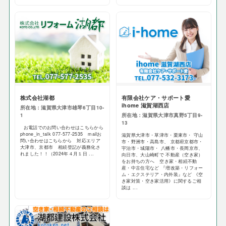
株式会社湖都
有限会社ケア・サポート愛
ihome 滋賀湖西店
所在地：滋賀県大津市雄琴6丁目10-
1
所在地：滋賀県大津市真野5丁目9-
13
お電話でのお問い合わせはこちらから
phone_in_talk 077-577-2535 mailお
滋賀県大津市・草津市・栗東市・ 守山
問い合わせはこちらから 対応エリア
市・野洲市・高島市、 京都府京都市・
大津市、京都市 相続登記が義務化さ
宇治市・城陽市・ 八幡市・長岡京市、
れました！！（2024年４月１日 ...
向日市、大山崎町で 不動産（空き家）
をお持ちの方へ 空き家・相続不動
産・中古住宅など 『増改築・リフォー
ム・エクステリア・内外装』など 《空
き家対策・空き家活用》に関するご相
談は ...