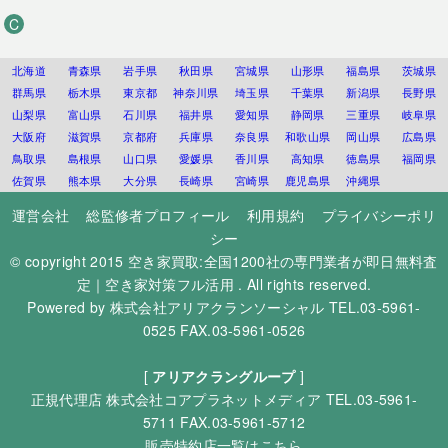
C
北海道
青森県
岩手県
秋田県
宮城県
山形県
福島県
茨城県
群馬県
栃木県
東京都
神奈川県
埼玉県
千葉県
新潟県
長野県
山梨県
富山県
石川県
福井県
愛知県
静岡県
三重県
岐阜県
大阪府
滋賀県
京都府
兵庫県
奈良県
和歌山県
岡山県
広島県
鳥取県
島根県
山口県
愛媛県
香川県
高知県
徳島県
福岡県
佐賀県
熊本県
大分県
長崎県
宮崎県
鹿児島県
沖縄県
運営会社
総監修者プロフィール
利用規約
プライバシーポリ
シー
© copyright 2015
空き家買取:全国1200社の専門業者が即日無料査
定｜空き家対策フル活用
. All rights reserved.
Powered by
株式会社アリアクランソーシャル
TEL.03-5961-
0525 FAX.03-5961-0526
[
アリアクラングループ
]
正規代理店
株式会社コアプラネットメディア
TEL.03-5961-
5711 FAX.03-5961-5712
販売特約店一覧はこちら