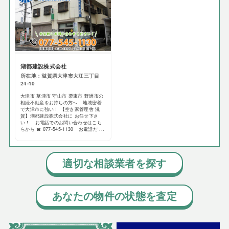
湖都建設株式会社
所在地：滋賀県大津市大江三丁目
24-10
大津市 草津市 守山市 栗東市 野洲市の
相続不動産をお持ちの方へ 地域密着
で大津市に強い！ 【空き家管理舎 滋
賀】湖都建設株式会社に お任せ下さ
い！ お電話でのお問い合わせはこち
らから ☎ 077-545-1130 お電話だ ...
適切な相談業者を探す
あなたの物件の状態を査定