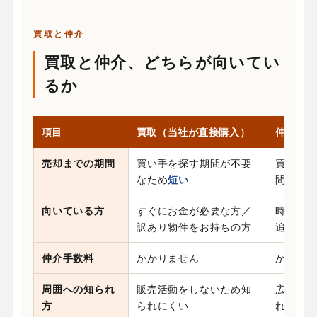
買取と仲介
買取と仲介、どちらが向いてい
るか
項目
買取（当社が直接購入）
仲介（買
売却までの期間
買い手を探す期間が不要
買い手
なため
短い
間がか
向いている方
すぐにお金が必要な方／
時間を
訳あり物件をお持ちの方
追いた
仲介手数料
かかりません
かかり
周囲への知られ
販売活動をしないため知
広告や
方
られにくい
れる可