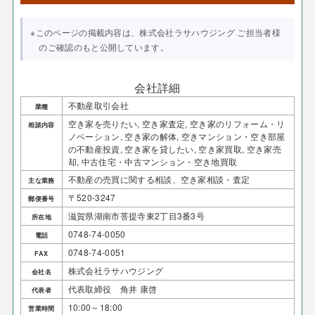
※このページの掲載内容は、株式会社ラサハウジング ご担当者様
のご確認のもと公開しています。
会社詳細
不動産取引会社
業種
空き家を売りたい, 空き家査定, 空き家のリフォーム・リ
相談内容
ノベーション, 空き家の解体, 空きマンション・空き部屋
の不動産投資, 空き家を貸したい, 空き家買取, 空き家売
却, 中古住宅・中古マンション・空き地買取
不動産の売買に関する相談、空き家相談・査定
主な業務
〒520-3247
郵便番号
滋賀県湖南市菩提寺東2丁目3番3号
所在地
0748-74-0050
電話
0748-74-0051
FAX
株式会社ラサハウジング
会社名
代表取締役 角井 康啓
代表者
10:00～18:00
営業時間