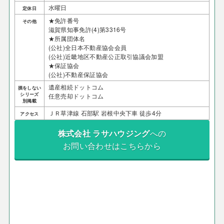
水曜日
定休日
★免許番号
その他
滋賀県知事免許(4)第3316号
★所属団体名
(公社)全日本不動産協会会員
(公社)近畿地区不動産公正取引協議会加盟
★保証協会
(公社)不動産保証協会
遺産相続ドットコム
損をしない
シリーズ
任意売却ドットコム
別掲載
ＪＲ草津線 石部駅 岩根中央下車 徒歩4分
アクセス
株式会社 ラサハウジング
への
お問い合わせはこちらから