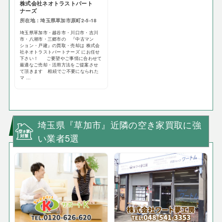
株式会社ネオトラストパート
ナーズ
所在地：埼玉県草加市原町2-5-18
埼玉県草加市・越谷市・川口市・吉川
市・八潮市・三郷市の 『中古マン
ション・戸建』の買取・売却は 株式会
社ネオトラストパートナーズ にお任せ
下さい！ ご要望やご事情に合わせて
最適なご売却・活用方法をご提案させ
て頂きます 相続でご不要になられた
マ ...
埼玉県『草加市』近隣の空き家買取に強
い業者5選