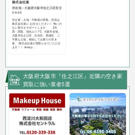
株式会社湊
所在地：大阪府大阪市住之江区安立
3-6-20
空き家・土地・不動産の買取、売却は
株式会社湊に お任せください！ 悔いの
ない取引をサポートします。 【売
買・買取、強化エリア】 大阪市全域、
大阪市住之江区、住吉区、西成区 ご
不要な土地、相続してお困りの空き
家、 株式会社湊が買取らせていただき
ます！！ &nbsp ...
大阪府大阪市『住之江区』近隣の空き家
買取に強い業者5選