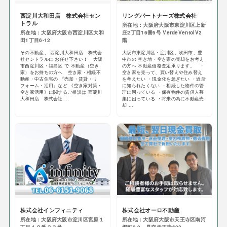
西淀川大和田店 株式会社セン
リングパートナーズ株式会社
トラル
所在地：大阪府大阪市東淀川区上新
所在地：大阪府大阪市西淀川区大和
庄2丁目16番5号 VerdeVentoIV2
田1丁目6-12
階
その不動産、 西淀川大和田店 株式会
大阪市東淀川区・淀川区、吹田市、豊
社セントラルに お任せ下さい！ 大阪
中市の 空き地・空き家の売却をお考え
市西淀川区・福島区 で 不動産（空き
の方へ 不動産価格査定承ります。 ・
家）をお持ちの方へ 空き家・相続不
空き家を売って、買い替えや住み替え
動産・中古住宅の 『売却・賃貸・リ
を考えたい ・現金化を急ぎたい ・近所
フォーム・活用』など 《空き家対策・
に知られたくない ・相続した物件の管
空き家活用》に関するご相談は 西淀川
理に困っている ・保有物件の賃借人募
大和田店 株式会社 ...
集に困っている ・将来の為に不動産売
却 ...
株式会社インフィニティ
株式会社オーロ不動産
所在地：大阪府大阪市淀川区宮原１
所在地：大阪府大阪市天王寺区南河