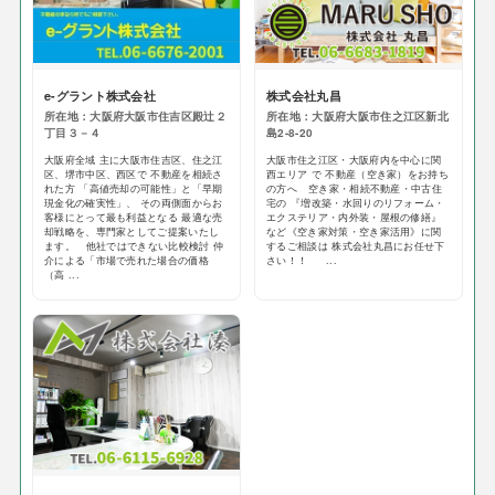
e-グラント株式会社
株式会社丸昌
所在地：大阪府大阪市住吉区殿辻２
所在地：大阪府大阪市住之江区新北
丁目３－４
島2-8-20
大阪府全域 主に大阪市住吉区、住之江
大阪市住之江区・大阪府内を中心に関
区、堺市中区、西区で 不動産を相続さ
西エリア で 不動産（空き家）をお持ち
れた方 「高値売却の可能性」と「早期
の方へ 空き家・相続不動産・中古住
現金化の確実性」、 その両側面からお
宅の 『増改築・水回りのリフォーム・
客様にとって最も利益となる 最適な売
エクステリア・内外装・屋根の修繕』
却戦略を、専門家としてご提案いたし
など《空き家対策・空き家活用》に関
ます。 他社ではできない比較検討 仲
するご相談は 株式会社丸昌にお任せ下
介による「市場で売れた場合の価格
さい！！ ...
（高 ...