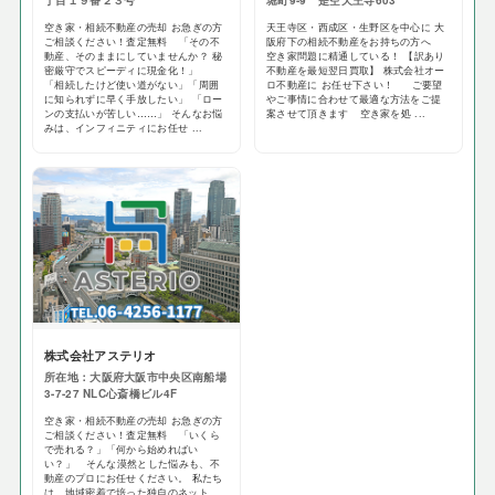
丁目１９番２３号
堀町9-9 是空天王寺603
空き家・相続不動産の売却 お急ぎの方
天王寺区・西成区・生野区を中心に 大
ご相談ください！査定無料 「その不
阪府下の相続不動産をお持ちの方へ
動産、そのままにしていませんか？ 秘
空き家問題に精通している！ 【訳あり
密厳守でスピーディに現金化！」
不動産を最短翌日買取】 株式会社オー
「相続したけど使い道がない」「周囲
ロ不動産に お任せ下さい！ ご要望
に知られずに早く手放したい」 「ロー
やご事情に合わせて最適な方法をご提
ンの支払いが苦しい……」 そんなお悩
案させて頂きます 空き家を処 ...
みは、インフィニティにお任せ ...
株式会社アステリオ
所在地：大阪府大阪市中央区南船場
3-7-27 NLC心斎橋ビル4F
空き家・相続不動産の売却 お急ぎの方
ご相談ください！査定無料 「いくら
で売れる？」「何から始めればい
い？」 そんな漠然とした悩みも、不
動産のプロにお任せください。 私たち
は、地域密着で培った独自のネット