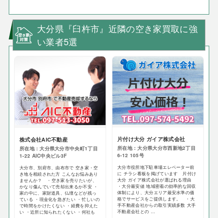
大分県『臼杵市』近隣の空き家買取に強
い業者5選
片付け大分 ガイア株式会社
株式会社AIC不動産
所在地：大分県大分市西新地2丁目
所在地：大分県大分市中央町1丁目
6-12 105号
1-22 AIC中央ビル3F
大分市役所地下駐車場エレベーター前
大分市、別府市、由布市で 空き家・空
に チラシ看板を掲げています 片付け
き地を相続された方 こんなお悩みあり
大分 ガイア株式会社が選ばれる理由
ませんか？ ・空き家を売りたいが、
・大分最安値 地域密着の効率的な回収
かなり傷んでいて売却出来るか不安 ・
体制により、大分エリア最安水準の価
家の中に、家財道具、仏壇などが残っ
格でサービスをご提供します。 ・大
ている ・現金化を急ぎたい ・忙しいの
手不動産会社からの取引実績多数 大手
で時間をかけたくない ・経費を抑えた
不動産会社との ...
い ・近所に知られたくない ・何社も