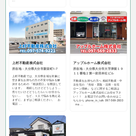
...
上村不動産株式会社
アップルホーム株式会社
所在地：大分県大分市新栄町1-7
所在地：大分県大分市大字津留１９
１１番地２第一岩田本社ビル
上村不動産では、大分県全域を対象に
空き家をお持ちの方の不安や悩みを解
不動産をお持ちの方へ 相続不動産・中
決するための 『相談窓口』を開設して
古住宅の 『売却・買取・活用・住宅
います。 相続したけどどうしよう…
ローン滞納』 などに関するご相談は
売りたいけどどうしたらいいか分から
アップルホーム株式会社にお任せ下さ
ない… など、１人で悩みを抱え込
い！！ お電話でのお問い合わせはこ
まずに、まずはご相談ください。 お
ちらから phone_in_talk 097-569-2833
電話 ...
ma ...