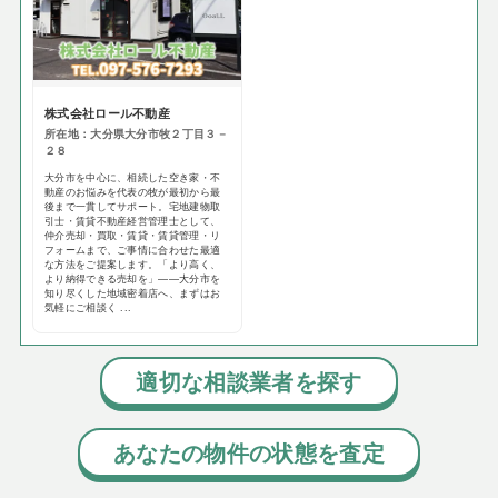
株式会社ロール不動産
所在地：大分県大分市牧２丁目３－
２８
大分市を中心に、相続した空き家・不
動産のお悩みを代表の牧が最初から最
後まで一貫してサポート。宅地建物取
引士・賃貸不動産経営管理士として、
仲介売却・買取・賃貸・賃貸管理・リ
フォームまで、ご事情に合わせた最適
な方法をご提案します。「より高く、
より納得できる売却を」——大分市を
知り尽くした地域密着店へ、まずはお
気軽にご相談く ...
適切な相談業者を探す
あなたの物件の状態を査定