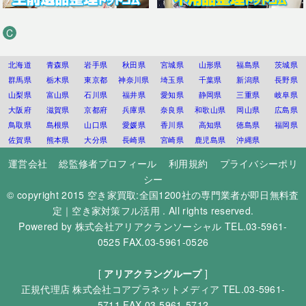
C
北海道
青森県
岩手県
秋田県
宮城県
山形県
福島県
茨城県
群馬県
栃木県
東京都
神奈川県
埼玉県
千葉県
新潟県
長野県
山梨県
富山県
石川県
福井県
愛知県
静岡県
三重県
岐阜県
大阪府
滋賀県
京都府
兵庫県
奈良県
和歌山県
岡山県
広島県
鳥取県
島根県
山口県
愛媛県
香川県
高知県
徳島県
福岡県
佐賀県
熊本県
大分県
長崎県
宮崎県
鹿児島県
沖縄県
運営会社
総監修者プロフィール
利用規約
プライバシーポリ
シー
© copyright 2015
空き家買取:全国1200社の専門業者が即日無料査
定｜空き家対策フル活用
. All rights reserved.
Powered by
株式会社アリアクランソーシャル
TEL.03-5961-
0525 FAX.03-5961-0526
[
アリアクラングループ
]
正規代理店
株式会社コアプラネットメディア
TEL.03-5961-
5711 FAX.03-5961-5712