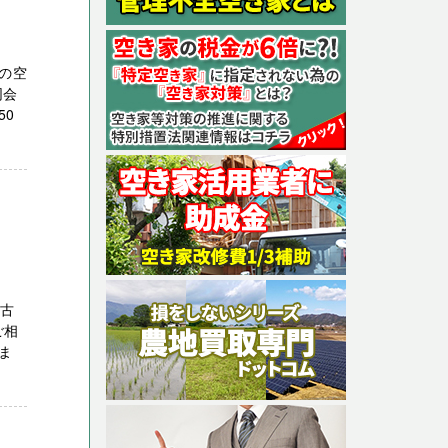
の空
同会
50
中古
ご相
ま