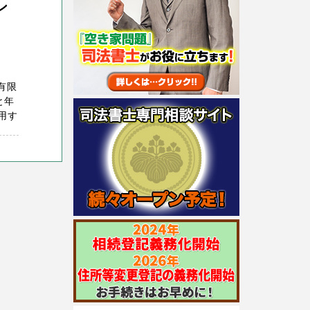
ン
有限
と年
用す
。