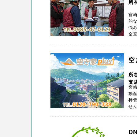
所在
宮
的な
悩
全空
空
所
支
宮崎
動
持管
せん
D