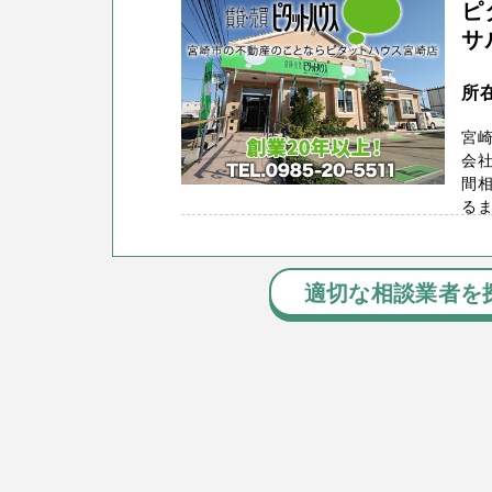
ピ
サ
所
宮
会社
間相
る
適切な相談業者を