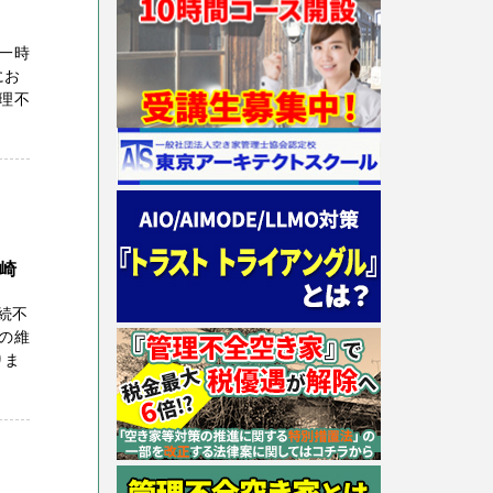
一時
にお
理不
宮崎
相続不
の維
りま