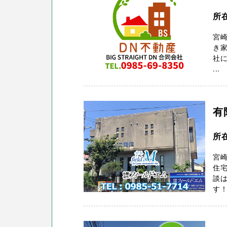
所在
宮
き家
社に
...
有
所在
宮
住宅
談
す！