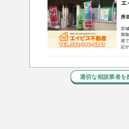
エ
所
宮城
買取
迎
記が
適切な相談業者を