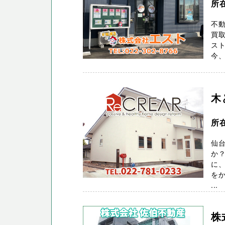
所
不動
買取
スト
今、
木
所
仙台
か
に、
をか
...
株