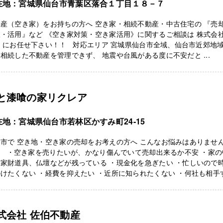
在地：宮城県仙台市青葉区落合１丁目１８－７
産（空き家）をお持ちの方へ 空き家・相続不動産・中古住宅の 『売
・活用』など 《空き家対策・空き家活用》に関するご相談は 株式会
 にお任せ下さい！！ 対応エリア 宮城県仙台市全域、仙台市近郊地域
相続した不動産を管理できず、 地震や台風がある度に不安だと ...
と漆喰の家リクレア
在地：宮城県仙台市若林区かすみ町24-15
市で 空き地・空き家の売却をお考えの方へ こんなお悩みはありませ
？ ・空き家を売りたいが、かなり傷んでいて売却出来るか不安 ・家の
家財道具、仏壇などが残っている ・現金化を急ぎたい ・忙しいので
けたくない ・経費を抑えたい ・近所に知られたくない ・何社も相手
式会社 佐伯不動産