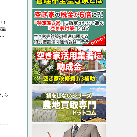
い！
電話
..
なら