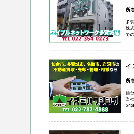
所
多
株式
での
イ
所
仙
当
pho