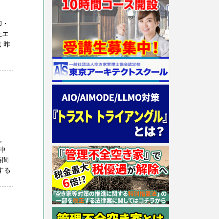
却・
社エ
 昨
ん
中
時間
する