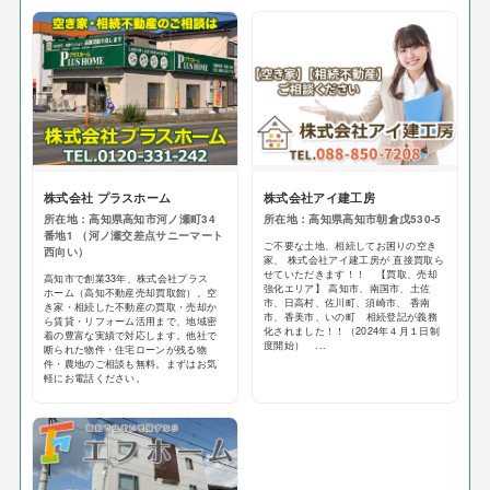
株式会社 プラスホーム
株式会社アイ建工房
所在地：高知県高知市河ノ瀬町34
所在地：高知県高知市朝倉戊530-5
番地1 （河ノ瀬交差点サニーマート
ご不要な土地、相続してお困りの空き
西向い）
家、 株式会社アイ建工房が 直接買取ら
せていただきます！！ 【買取、売却
高知市で創業33年、株式会社プラス
強化エリア】 高知市、南国市、土佐
ホーム（高知不動産売却買取館）。空
市、日高村、佐川町、須崎市、 香南
き家・相続した不動産の買取・売却か
市、香美市、いの町 相続登記が義務
ら賃貸・リフォーム活用まで、地域密
化されました！！（2024年４月１日制
着の豊富な実績で対応します。他社で
度開始） ...
断られた物件・住宅ローンが残る物
件・農地のご相談も無料。まずはお気
軽にお電話ください。