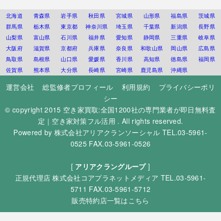
北海道
青森県
岩手県
秋田県
宮城県
山形県
福島県
茨城県
群馬県
栃木県
東京都
神奈川県
埼玉県
千葉県
新潟県
長野県
山梨県
富山県
石川県
福井県
愛知県
静岡県
三重県
岐阜県
大阪府
滋賀県
京都府
兵庫県
奈良県
和歌山県
岡山県
広島県
鳥取県
島根県
山口県
愛媛県
香川県
高知県
徳島県
福岡県
佐賀県
熊本県
大分県
長崎県
宮崎県
鹿児島県
沖縄県
運営会社
総監修者プロフィール
利用規約
プライバシーポリ
シー
© copyright 2015
空き家買取:全国1200社の専門業者が即日無料査
定｜空き家対策フル活用
. All rights reserved.
Powered by
株式会社アリアクランソーシャル
TEL.03-5961-
0525 FAX.03-5961-0526
[
アリアクラングループ
]
正規代理店
株式会社コアプラネットメディア
TEL.03-5961-
5711 FAX.03-5961-5712
販売特約店一覧はこちら