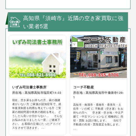
高知県『須崎市』近隣の空き家買取に強
い業者5選
いずみ司法書士事務所
コーチ不動産
所在地：高知県高知市塩田町14-33
所在地：高知県高知市中秦泉寺129-
1
現在、空き家をお持ちの方、家の後継
者がいない方 ご家族が認知症等で、成
高知市・南国市・香南市・香美市・土
年後見制度を利用を考えている方 ご実
佐市・いの町 に 不動産（空き家）をお
家の相続問題や将来の相続を考え、 ど
持ちの方へ 空き家・空き地・中古戸
うしたら良いか分からない… そんな
建て・中古マンションなど 積極的に 売
お悩みがありましたら一度、ご連絡下
却・買取 お請け致します。 当社で
さい。 お客様の立場にたったアドバイ
不動産の売却・買取査定を致します。
スをさせて頂きます。 ...
...