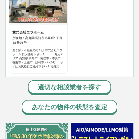
株式会社エフホーム
所在地：高知県高知市比島町1丁目
12番26号
空き家・不動産の売却は 株式会社エフ
ホーム にお任せ下さい！ 対応エ
リア 高知県 高知市・南国市・香美市・
香南市・土佐市・須崎市・いの町 ま
ずはお気軽にご連絡下さい！ 迅速に ...
適切な相談業者を探す
あなたの物件の状態を査定