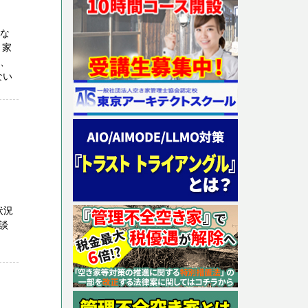
区な
き家
具、
ない
状況
談