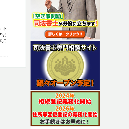
：不
のお
丸ご