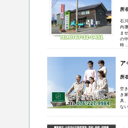
所
石川
内灘
ま
の中
時 ..
ア
所
空
き
具、
ない