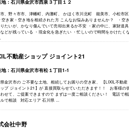
在地：石川県金沢市西泉３丁目１２
山市、野々市市、津幡町、内灘町、 かほく市川北町 能美市、小松市
 空き家・空き地を相続された方 こんなお悩みありませんか？ ・空
売りたいが、かなり傷んでいて売却出来るか不安 ・家の中に、家財道
などが残っている ・現金化を急ぎたい ・忙しいので時間をかけたく
.
IXIL不動産ショップ ジョイント21
在地：石川県金沢市有松１丁目1-1
県金沢市の ご不要な土地、相続してお困りの空き家、 【LIXIL不動産
ップ ジョイント21】が 直接買取らせていただきます！！ お客様の
合わせて、ご提案できますので まずは一度ご相談ください！ 電話で相
ルで相談 対応エリア 石川県 ...
式会社中野