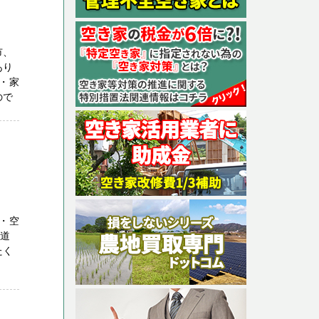
市、
あり
・家
ので
・空
財道
たく