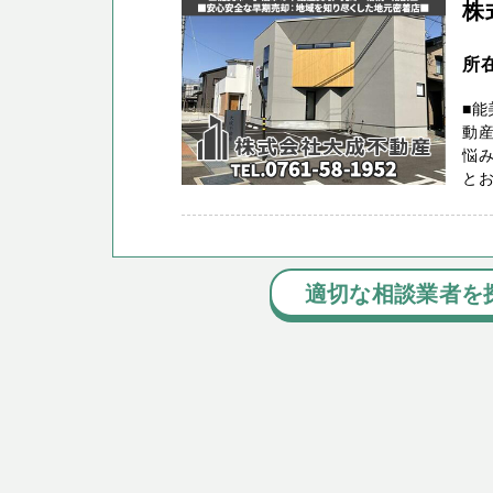
株
所
■能
動産
悩み
とお
適切な相談業者を