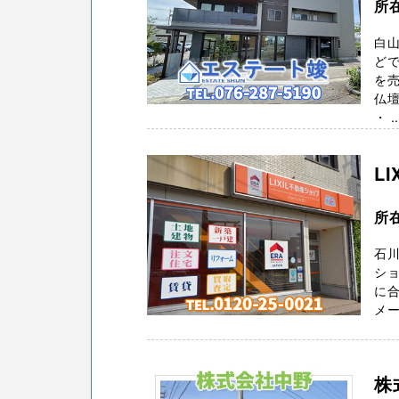
所
白
どで
を
仏壇
・ ..
L
所
石川
ショ
に
メー
株