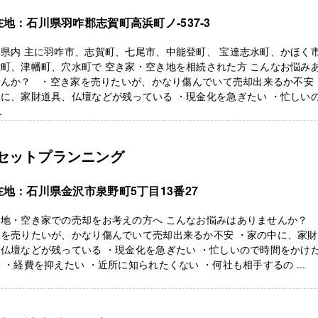
在地：石川県羽咋郡志賀町高浜町ノ-537-3
県内 主に羽咋市、志賀町、七尾市、中能登町、 宝達志水町、かほく
町、津幡町、穴水町で 空き家・空き地を相続された方 こんなお悩み
せんか？ ・空き家を売りたいが、かなり傷んでいて売却出来るか不安 
に、家財道具、仏壇などが残っている ・現金化を急ぎたい ・忙しい
.
セットプランニング
在地：石川県金沢市泉野町5丁目13番27
き地・空き家での売却をお考えの方へ こんなお悩みはありませんか？ 
家を売りたいが、かなり傷んでいて売却出来るか不安 ・家の中に、家
仏壇などが残っている ・現金化を急ぎたい ・忙しいので時間をかけ
 ・経費を抑えたい ・近所に知られたくない ・何社も相手するの ...