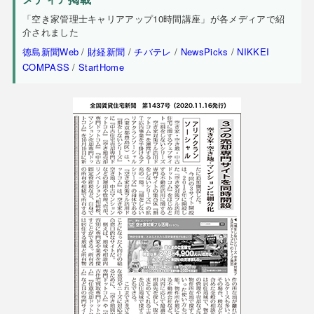
「空き家管理士キャリアアップ10時間講座」が各メディアで紹
介されました
徳島新聞Web
/
財経新聞
/
チバテレ
/
NewsPicks
/
NIKKEI
COMPASS
/
StartHome