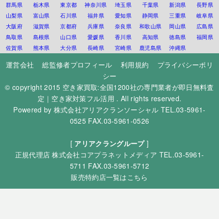
群馬県
栃木県
東京都
神奈川県
埼玉県
千葉県
新潟県
長野県
山梨県
富山県
石川県
福井県
愛知県
静岡県
三重県
岐阜県
大阪府
滋賀県
京都府
兵庫県
奈良県
和歌山県
岡山県
広島県
鳥取県
島根県
山口県
愛媛県
香川県
高知県
徳島県
福岡県
佐賀県
熊本県
大分県
長崎県
宮崎県
鹿児島県
沖縄県
運営会社
総監修者プロフィール
利用規約
プライバシーポリ
シー
© copyright 2015
空き家買取:全国1200社の専門業者が即日無料査
定｜空き家対策フル活用
. All rights reserved.
Powered by
株式会社アリアクランソーシャル
TEL.03-5961-
0525 FAX.03-5961-0526
[
アリアクラングループ
]
正規代理店
株式会社コアプラネットメディア
TEL.03-5961-
5711 FAX.03-5961-5712
販売特約店一覧はこちら