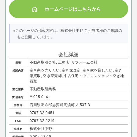
home
ホームページはこちらから
※このページの掲載内容は、株式会社中野 ご担当者様のご確認の
もと公開しています。
会社詳細
不動産取引会社, 工務店, リフォーム会社
業種
空き家を売りたい, 空き家査定, 空き家を貸したい, 空き
相談内容
家買取, 空き家売却, 中古住宅・中古マンション・空き地
買取
不動産取引業務
主な業務
〒925-0141
郵便番号
石川県羽咋郡志賀町高浜町ノ-537-3
所在地
0767-32-0451
電話
0767-32-2219
FAX
株式会社中野
会社名
9:00～17:00
営業時間