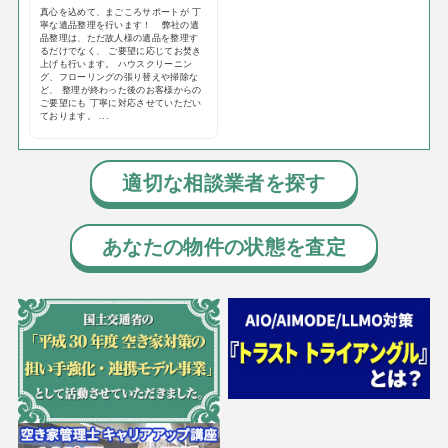
真心を込めて、まごころサポートが 丁
寧な遺品整理を行います！ 弊社の遺
品整理は、ただ故人様の遺品を整理す
るだけでなく、 ご要望に応じてお焚き
上げも行います。 ハウスクリーニン
グ、フローリングの張り替えや掃除な
ど、 整理が終わった後のお客様からの
ご要望にも 丁寧に対応させていただい
ております。 ...
適切な相談業者を探す
あなたの物件の状態を査定