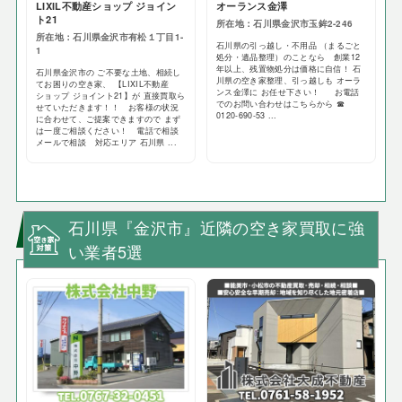
LIXIL不動産ショップ ジョイン
オーランス金澤
ト21
所在地：石川県金沢市玉鉾2-246
所在地：石川県金沢市有松１丁目1-
石川県の引っ越し・不用品 （まるごと
1
処分・遺品整理）のことなら 創業12
年以上、残置物処分は価格に自信！ 石
石川県金沢市の ご不要な土地、相続し
川県の空き家整理、引っ越しも オーラ
てお困りの空き家、 【LIXIL不動産
ンス金澤に お任せ下さい！ お電話
ショップ ジョイント21】が 直接買取ら
でのお問い合わせはこちらから ☎
せていただきます！！ お客様の状況
0120-690-53 ...
に合わせて、ご提案できますので まず
は一度ご相談ください！ 電話で相談
メールで相談 対応エリア 石川県 ...
石川県『金沢市』近隣の空き家買取に強
い業者5選