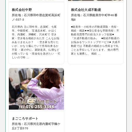
株式会社中野
株式会社大成不動産
所在地：石川県羽咋郡志賀町高浜町
所在地：石川県能美市中町申46番
ノ-537-3
地8
石川県内 主に羽咋市、志賀町、七尾
■能美市・小松市の不動産買取・売却・
市、中能登町、 宝達志水町、かほく
相続・相談■ ■安心安全な早期売却：不
市、内灘町、津幡町、穴水町で 空き
動産売買専門の担当スタッフ在籍■
家・空き地を相続された方 こんなお悩
『大成不動産の強み』 ■相続不動産の
みありませんか？ ・空き家を売りた
お悩みをワンストップサービス■ 大成不
いが、かなり傷んでいて売却出来るか
動産では 不動産の相続から売却まで丸
不安 ・家の中に、家財道具、仏壇など
ごとお手伝いしております。 他の専門
が残っている ・現金化を急ぎたい ・忙
家とも連携し、 相続 ...
しいので時 ...
まごころサポート
所在地：石川県河北郡内灘町字鶴ケ
丘2丁目570