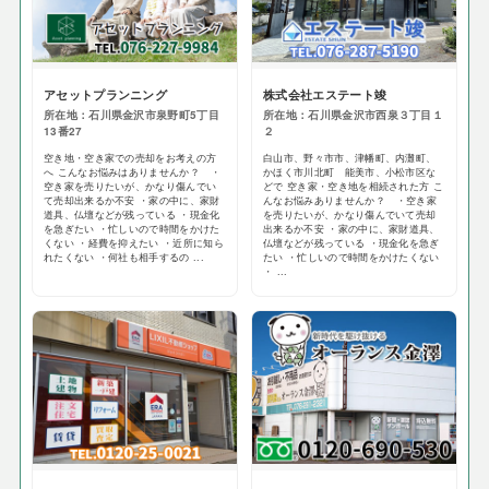
アセットプランニング
株式会社エステート竣
所在地：石川県金沢市泉野町5丁目
所在地：石川県金沢市西泉３丁目１
13番27
２
空き地・空き家での売却をお考えの方
白山市、野々市市、津幡町、内灘町、
へ こんなお悩みはありませんか？ ・
かほく市川北町 能美市、小松市区な
空き家を売りたいが、かなり傷んでい
どで 空き家・空き地を相続された方 こ
て売却出来るか不安 ・家の中に、家財
んなお悩みありませんか？ ・空き家
道具、仏壇などが残っている ・現金化
を売りたいが、かなり傷んでいて売却
を急ぎたい ・忙しいので時間をかけた
出来るか不安 ・家の中に、家財道具、
くない ・経費を抑えたい ・近所に知ら
仏壇などが残っている ・現金化を急ぎ
れたくない ・何社も相手するの ...
たい ・忙しいので時間をかけたくない
・ ...