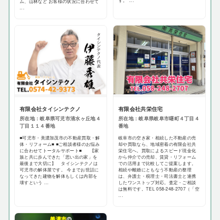
す。 ...
ム、山林など お客様の状況に合わせて
...
有限会社タイシンテクノ
有限会社共栄住宅
所在地：岐阜県可児市清水ヶ丘地４
所在地：岐阜県岐阜市曙町４丁目４
丁目１１４番地
番地
■可児市・美濃加茂市の不動産買取・解
岐阜市の空き家・相続した不動産の売
体・リフォーム■ ■ご相談者様のお悩み
却や買取なら、地域密着の有限会社共
に合わせてトータルサポート■ 【家
栄住宅へ。買取によるスピード現金化
族と共に歩んできた「思い出の家」を
から仲介での売却、賃貸・リフォーム
最後まで大切に】 タイシンテクノは
での活用まで比較してご提案します。
可児市の解体屋です。 今までお世話に
相続や離婚にともなう不動産の整理
なってきた建物を解体もしくは内部を
は、弁護士・税理士・司法書士と連携
壊すという ...
したワンストップ対応。査定・ご相談
は無料です。TEL 058-248-2707（「空
...