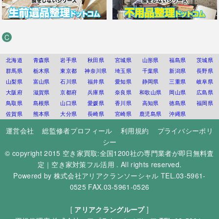
C
北海道
青森県
岩手県
秋田県
宮城県
山形県
福島県
茨城県
群馬県
栃木県
東京都
神奈川県
埼玉県
千葉県
新潟県
長野県
山梨県
富山県
石川県
福井県
愛知県
静岡県
三重県
岐阜県
大阪府
滋賀県
京都府
兵庫県
奈良県
和歌山県
岡山県
広島県
鳥取県
島根県
山口県
愛媛県
香川県
高知県
徳島県
福岡県
佐賀県
熊本県
大分県
長崎県
宮崎県
鹿児島県
沖縄県
運営会社
総監修者プロフィール
利用規約
プライバシーポリ
シー
© copyright 2015
空き家買取:全国1200社の専門業者が即日無料査
定｜空き家対策フル活用
. All rights reserved.
Powered by
株式会社アリアクランソーシャル
TEL.03-5961-
0525 FAX.03-5961-0526
[
アリアクラングループ
]