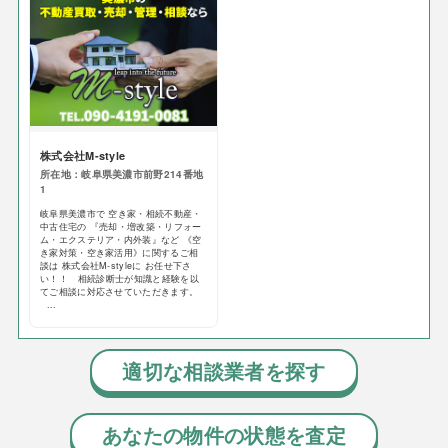
株式会社M-style
所在地：岐阜県美濃市前野214番地
1
岐阜県美濃市で 空き家・相続不動産・
中古住宅の 『売却・増改築・リフォー
ム・エクステリア・内外装』など 《空
き家対策・空き家活用》に関するご相
談は 株式会社M-styleに お任せ下さ
い！！ 相続診断士が知識と経験を以
てご相談に対応させていただきます。
...
適切な相談業者を探す
あなたの物件の状態を査定