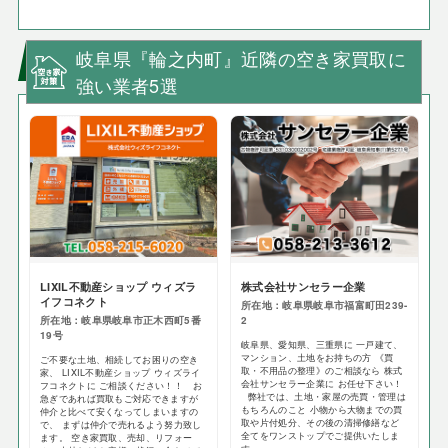
岐阜県『輪之内町』近隣の空き家買取に
強い業者5選
LIXIL不動産ショップ ウィズラ
株式会社サンセラー企業
イフコネクト
所在地：岐阜県岐阜市福富町田239-
所在地：岐阜県岐阜市正木西町5番
2
19号
岐阜県、愛知県、三重県に 一戸建て、
マンション、土地をお持ちの方 《買
ご不要な土地、相続してお困りの空き
取・不用品の整理》のご相談なら 株式
家、 LIXIL不動産ショップ ウィズライ
会社サンセラー企業に お任せ下さい！
フコネクトに ご相談ください！！ お
弊社では、土地・家屋の売買・管理は
急ぎであれば買取もご対応できますが
もちろんのこと 小物から大物までの買
仲介と比べて安くなってしまいますの
取や片付処分、その後の清掃修繕など
で、 まずは仲介で売れるよう努力致し
全てをワンストップでご提供いたしま
ます。 空き家買取、売却、リフォー