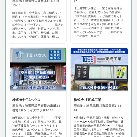
所在地：埼玉県久喜市本町６丁目
1F
13-11
【三郷市にお住まい・空き家をお持ち
の皆様へ】 放置しているその空き家、
埼玉県東部・中央部を中心に幅広くご
「株式会社貴福商工」が価値に変えま
対応！ 《空き家買取・空き家対策》の
す！ なぜ「株式会社貴福商工」は ボ
ご相談なら ダイワ不動産リアルティ株
ロボロの空き家を高く買い取れるの
式会社に お任せ下さい！！ 電話で
か？ ——その理由は、自社に「職人
相談メールで相談 対応エリア 久喜
集団」がいるからです。 三郷市の古
市、幸手市、杉戸町、宮代町、白岡
い住宅街や、長年手 ...
市、北本市、伊奈町、蓮田市、桶 ...
株式会社T2ハウス
株式会社東成工業
所在地：埼玉県坂戸市日の出町31
所在地：埼玉県桶川市坂田東3-18-
番地8サンライズプラザA103
14
埼玉県を中心に全国対応！！ ご不要
■桶川市の不動産買取・売却・解体・リ
な土地、相続してお困りの空き家、 弊
フォーム■ ■相続不動産の高値売却：建
社が直接買取らせていただきます！！
設業兼業の総合不動産会社■ 『東成
株式会社Ｔ２ハウスに お任せくださ
工業が選ばれる理由』 ■相続不動産の
い！！ 【買取、売却強化エリア】 埼
高価買取■ 東成工業は買取業務、仲介業