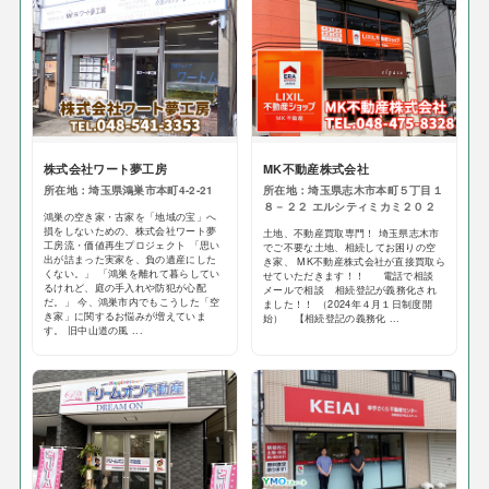
株式会社ワート夢工房
MK不動産株式会社
所在地：埼玉県鴻巣市本町4-2-21
所在地：埼玉県志木市本町５丁目１
８－２２ エルシティミカミ２０２
鴻巣の空き家・古家を「地域の宝」へ
損をしないための、株式会社ワート夢
土地、不動産買取専門！ 埼玉県志木市
工房流・価値再生プロジェクト 「思い
でご不要な土地、相続してお困りの空
出が詰まった実家を、負の遺産にした
き家、 MK不動産株式会社が直接買取ら
くない。」 「鴻巣を離れて暮らしてい
せていただきます！！ 電話で相談
るけれど、庭の手入れや防犯が心配
メールで相談 相続登記が義務化され
だ。」 今、鴻巣市内でもこうした「空
ました！！ （2024年４月１日制度開
き家」に関するお悩みが増えていま
始） 【相続登記の義務化 ...
す。 旧中山道の風 ...