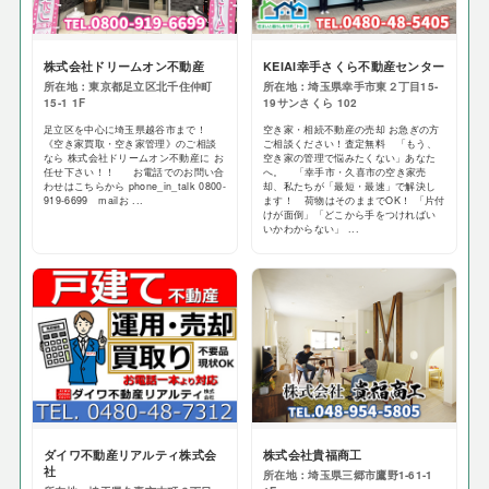
株式会社ドリームオン不動産
KEIAI幸手さくら不動産センター
所在地：東京都足立区北千住仲町
所在地：埼玉県幸手市東２丁目15-
15-1 1F
19サンさくら 102
足立区を中心に埼玉県越谷市まで！
空き家・相続不動産の売却 お急ぎの方
《空き家買取・空き家管理》のご相談
ご相談ください！査定無料 「もう、
なら 株式会社ドリームオン不動産に お
空き家の管理で悩みたくない」あなた
任せ下さい！！ お電話でのお問い合
へ。 「幸手市・久喜市の空き家売
わせはこちらから phone_in_talk 0800-
却、私たちが「最短・最速」で解決し
919-6699 mailお ...
ます！ 荷物はそのままでOK！ 「片付
けが面倒」「どこから手をつければい
いかわからない」 ...
ダイワ不動産リアルティ株式会
株式会社貴福商工
社
所在地：埼玉県三郷市鷹野1-61-1