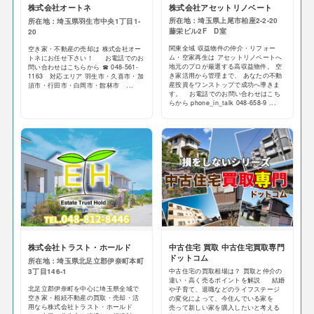
株式会社アセットリノベート
株式会社オートネ
所在地：埼玉県上尾市柏座2-2-20
所在地：埼玉県羽生市中央1丁目1-
藤栄ビル2F D室
20
関東全域 収益物件の仲介・リフォー
空き家・不動産の売却は 株式会社オー
ム・空家再生は アセットリノベートへ
トネにお任せ下さい！ お電話でのお
地元のプロが厳選する高収益物件。 空
問い合わせはこちらから ☎ 048-561-
き家活用から管理まで、 あなたの不動
1163 対応エリア 羽生市・久喜市・加
産投資をワンストップで成功へ導きま
須市・行田市・白岡市・館林市 ...
す。 お電話でのお問い合わせはこち
らから phone_in_talk 048-658-9 ...
株式会社トラスト・ホールド
中古住宅 買取 中古住宅買取専門
ドットコム
所在地：埼玉県北足立郡伊奈町本町
3丁目146-1
中古住宅の買取相場は？ 買取と仲介の
違い・高く売るポイントを解説 結婚
北足立郡伊奈町を中心に埼玉県全域で
や子育て、退職などのライフステージ
空き家・相続不動産の買取・売却・活
の変化によって、今住んでいる家を
用なら株式会社トラスト・ホールド
売って新しい家を購入したいと考える