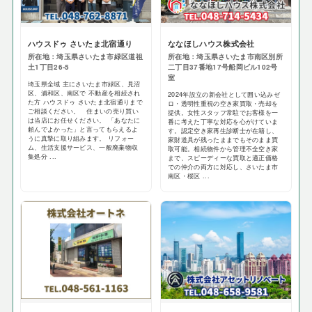
ハウスドゥ さいたま北宿通り
ななほしハウス株式会社
所在地：埼玉県さいたま市緑区道祖
所在地：埼玉県さいたま市南区別所
土1丁目26-5
二丁目37番地17号船岡ビル102号
室
埼玉県全域 主にさいたま市緑区、見沼
区、浦和区、南区で 不動産を相続され
2024年設立の新会社として囲い込みゼ
た方 ハウスドゥ さいたま北宿通りまで
ロ・透明性重視の空き家買取・売却を
ご相談ください。 住まいの売り買い
提供。女性スタッフ常駐でお客様を一
は当店にお任せください。 「あなたに
番に考えた丁寧な対応を心がけていま
頼んでよかった」と言ってもらえるよ
す。認定空き家再生診断士が在籍し、
うに真摯に取り組みます。 リフォー
家財道具が残ったままでもそのまま買
ム、生活支援サービス、一般廃棄物収
取可能。相続物件から管理不全空き家
集処分 ...
まで、スピーディーな買取と適正価格
での仲介の両方に対応し、さいたま市
南区・桜区 ...