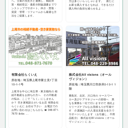
へ。士業の先生方と連携し、相続対
方は多くいらっしゃいます。 新たに
策・相続登記・遺産分割協議書までワ
お家を購入するとなれば、できるだけ
ンストップでサポート。仲介・買取・
購入時の負担を減らせるよ ...
賃貸・管理・リフォームから最適な方
法をご提案します。
有限会社らくいえ
株式会社All visions（オール
ヴィジョン）
所在地：埼玉県上尾市富士見1丁目
15-1-1号
所在地：埼玉県川口市赤井2‐13‐1 1
階
上尾市を中心に埼玉県・東京都内の 相
続不動産をお持ちの方へ その不動産
豊島区、北区、川口市の ケースワー
の悩み、ここで『らく』にしません
カー及びケアマネジャーの皆様へ 異
か？ 空き家相談士がいるお店 有限会社
なる業務を一社で行いますので 他社よ
らくいえに お任せ下さい お電話での
りリーズナブルなお見積もりが可能で
お問い合わせはこちらから ☎ 048-871-
す 介護施設への入退去支援を全力で
7670 &nbs ...
サポートいたします （お引越し、不用
品処分） 株式会社All visions（オール
ヴィジョン）に お ...