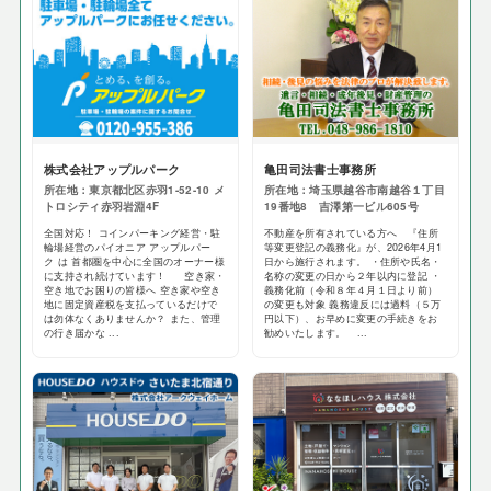
株式会社アップルパーク
亀田司法書士事務所
所在地：東京都北区赤羽1-52-10 メ
所在地：埼玉県越谷市南越谷１丁目
トロシティ赤羽岩淵4F
19番地8 吉澤第一ビル605号
全国対応！ コインパーキング経営・駐
不動産を所有されている方へ 『住所
輪場経営のパイオニア アップルパー
等変更登記の義務化』が、2026年4月1
ク は 首都圏を中心に全国のオーナー様
日から施行されます。 ・住所や氏名・
に支持され続けています！ 空き家・
名称の変更の日から２年以内に登記 ・
空き地でお困りの皆様へ 空き家や空き
義務化前（令和８年４月１日より前）
地に固定資産税を支払っているだけで
の変更も対象 義務違反には過料（５万
は勿体なくありませんか？ また、管理
円以下）、お早めに変更の手続きをお
の行き届かな ...
勧めいたします。 ...