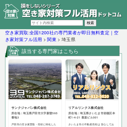
空き家買取:全国1200社の専門業者が即日無料査定｜空
き家対策フル活用
>
関東
>
埼玉県
該当する専門家はこちら
サンクジャパン株式会社
リアルリンクス株式会社
所在地：埼玉県戸田市大字新曽365
所在地：埼玉県さいたま市岩槻区本
番地3
町1-4-21 喜楽ビル301
戸田市の空き家買取・売却に特化した
さいたま市の不動産売却は 安心してお