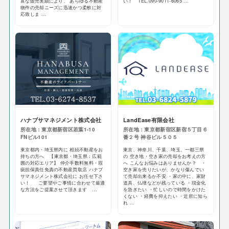
富な販売実績により、 あらゆる不動産
い！ TEL.090-9011-6065 ...
物件の売却ニーズに迅速かつ柔軟に対
応致しま ...
ハナブサマネジメント株式会社
LandEase有限会社
所在地：東京都新宿区若葉1-10
所在地：東京都新宿区新宿５丁目６
FNビル101
番２号 神谷ビル５０５
東京都内・埼玉県内に 相続不動産をお
東京、神奈川、千葉、埼玉、一都三県
持ちの方へ 【東京都・埼玉県：広範
の 空き地・空き家の売却をお考えの方
囲の対応エリア】 仲介手数料無料・瑕
へ こんなお悩みはありませんか？ ・
疵担保責任免責の不動産買取店 ハナブ
空き家を売りたいが、かなり傷んでい
サマネジメント株式会社に お任せ下さ
て売却出来るか不安 ・家の中に、家財
い！ ご要望やご事情に合わせて最適
道具、仏壇などが残っている ・現金化
な方法をご提案させて頂きます ...
を急ぎたい ・忙しいので時間をかけた
くない ・経費を抑えたい ・近所に知ら
れ ...