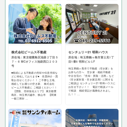
株式会社ビームス不動産
センチュリー21 明和ハウス
所在地：東京都豊島区池袋２丁目５
所在地：埼玉県鶴ヶ島市富士見1丁
７－６ MCオフィス池袋西口２０３
目1番5 明和ビル１F
号
埼玉県鶴ヶ島市で不動産（空き家）を
お持ちの方へ 空き家・相続不動産・
■相続による不動産の売却や任意売却な
中古住宅の 『売却・買取・活用』など
どに特化しております■ 売買仲介・買
《空き家対策・空き家活用》に関する
取お任せください！！ ご不要な土地、
ご相談は センチュリー21 明和ハウスに
相続してお困りの空き家、 株式会社
お任せ下さい！！ 電話で相談メール
ビームス不動産に ご相談ください！！
で相談 相続登記が義務化されまし
【買取、売却強化エリア】 東京都豊
た！！ ...
島区、埼玉県川越市、狭山市 【関東
一都三県対 ...