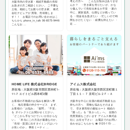
考えの方へ こんなお悩みはありませ
大阪市内の空き家・相続不動産の売却
んか？ ・空き家を売りたいが、かな
お急ぎの方ご相談ください。 ご不要な
り傷んでいて売却出来るか不安 ・家の
土地、相続してお困りの空き家、 株式
中に、家財道具、仏壇などが残ってい
会社ナピュアが 買取、売却致しま
る ・現金化を急ぎたい ・忙しいので時
す！！ お電話でのお問い合わせはこ
間をかけたくない ・経費を抑えたい ・
ちらから phone_in_talk 06-6575-9446
近 ...
こんなお ...
HOME LIFE 株式会社BRIDGE
アイムス株式会社
所在地：大阪府大阪市西区西本町1-
所在地：大阪府大阪市西区京町堀１
11-7 エイトビル西本町2階
丁目１１－７ 京旺ビル２Ｆ－Ａ
お客様の不動産のお悩みを解決へ導
大阪市を中心に全国の相続不動産をお
く、 地元密着の仲介サービス まず、
持ちの方へ 荷物も悩みもそのまま
お客様の「お悩み」「疑問」「不安」
で。 空き家売却の最短ルート 相続の
を ダイレクトにお聞かせください。
『困った』を『良かった』へ。 全国の
「どこから手をつけていいか分からな
売買実績もございます アイムス株式会
い」 「本当にこの方法が最適なのか」
社に お任せ下さい お電話でのお問い
「売却・賃貸に出すタイミングはいつ
合わせはこちらから ☎ 0120-115- ...
が良いのか」 事前ミーティ ...