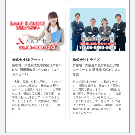
株式会社SKアセット
​株式会社トライズ
所在地：大阪府大阪市西区江戸堀3-
所在地：大阪府大阪市西区江戸堀
6-41 同盟通信第1ビル601 （ロイ
１ー９ー１６ ​肥後橋IKビル２０１
ヤルヒル1）
号室
大阪、兵庫、京都で戸建て、マンショ
他社で断られた物件もご相談くださ
ン、土地のご相談は、 株式会社SKア
い。 複雑な売却も「仲介」と「買取」
セットに ご相談ください！！ ご不要
の二刀流で解決します。 「相続した
な土地、相続してお困りの空き家、 お
古い家で、荷物もそのまま…」 「近所
客様にあった適切なアドバイスをさせ
に知られずに、こっそり売りたい」
ていただきます！！ 売買仲介・買取・
「すぐに現金化して、住宅ローンの返
活用お気軽にお問合せください 【買
済に充てたい」 再建築不可物件、築年
取、売 ...
数の古い戸建、訳あり物件など、 一般
の買主が見つか ...