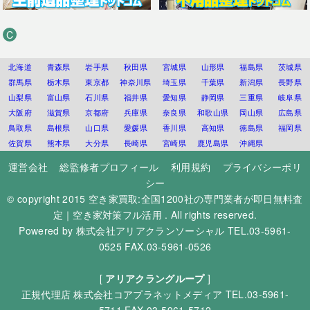
C
北海道
青森県
岩手県
秋田県
宮城県
山形県
福島県
茨城県
群馬県
栃木県
東京都
神奈川県
埼玉県
千葉県
新潟県
長野県
山梨県
富山県
石川県
福井県
愛知県
静岡県
三重県
岐阜県
大阪府
滋賀県
京都府
兵庫県
奈良県
和歌山県
岡山県
広島県
鳥取県
島根県
山口県
愛媛県
香川県
高知県
徳島県
福岡県
佐賀県
熊本県
大分県
長崎県
宮崎県
鹿児島県
沖縄県
運営会社
総監修者プロフィール
利用規約
プライバシーポリ
シー
© copyright 2015
空き家買取:全国1200社の専門業者が即日無料査
定｜空き家対策フル活用
. All rights reserved.
Powered by
株式会社アリアクランソーシャル
TEL.03-5961-
0525 FAX.03-5961-0526
[
アリアクラングループ
]
正規代理店
株式会社コアプラネットメディア
TEL.03-5961-
5711 FAX.03-5961-5712