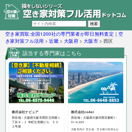
空き家買取:全国1200社の専門業者が即日無料査定｜空
き家対策フル活用
>
近畿
>
大阪府
>
大阪市
>
西区
該当する専門家はこちら
株式会社ナピュア
株式会社coAst
所在地：大阪府大阪市西区立売堀１
所在地：大阪府大阪市西区新町1-
丁目８－１ 本町立売堀ビル ５０
31-3-203
２号室
大阪市内の 空き地・空き家の売却をお