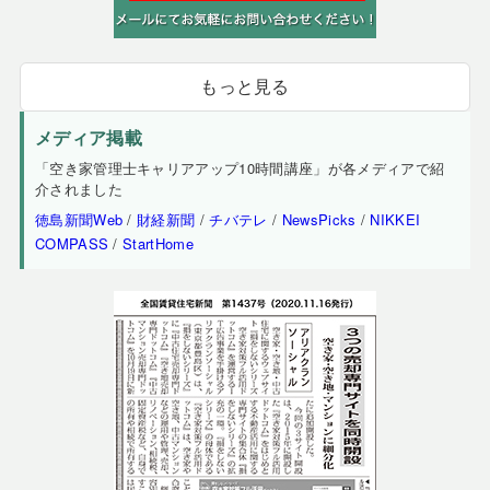
もっと見る
メディア掲載
「空き家管理士キャリアアップ10時間講座」が各メディアで紹
介されました
徳島新聞Web
/
財経新聞
/
チバテレ
/
NewsPicks
/
NIKKEI
COMPASS
/
StartHome