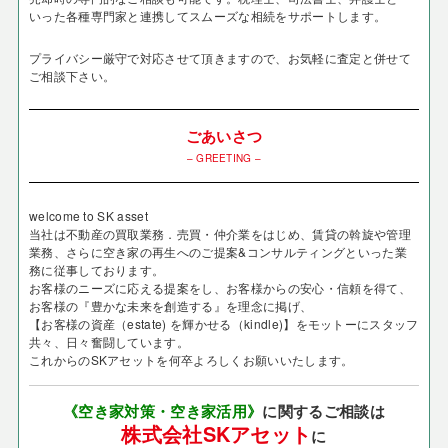
いった各種専門家と連携してスムーズな相続をサポートします。
プライバシー厳守で対応させて頂きますので、お気軽に査定と併せて
ご相談下さい。
ごあいさつ
– GREETING –
welcome to SK asset
当社は不動産の買取業務．売買・仲介業をはじめ、賃貸の斡旋や管理
業務、さらに空き家の再生へのご提案&コンサルティングといった業
務に従事しております。
お客様のニーズに応える提案をし、お客様からの安心・信頼を得て、
お客様の『豊かな未来を創造する』を理念に掲げ、
【お客様の資産（estate) を輝かせる（kindle)】をモットーにスタッフ
共々、日々奮闘しています。
これからのSKアセットを何卒よろしくお願いいたします。
《空き家対策・空き家活用》
に関するご相談は
株式会社SKアセット
に