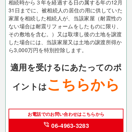
相続時から３年を経過する日の属する年の12月
31日までに、被相続人の居住の用に供していた
家屋を相続した相続人が、当該家屋（耐震性の
ない場合は耐震リフォームをしたものに限り、
その敷地を含む。）又は取壊し後の土地を譲渡
した場合には、当該家屋又は土地の譲渡所得か
ら3,000万円を特別控除します。
適用を受けるにあたってのポ
こちらから
イントは
お電話でのお問い合わせはこちらから
phone_in_talk
06-4963-3283