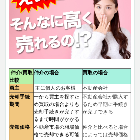
仲介/買取
仲介の場合
買取の場合
比較
買主
主に個人のお客様
不動産会社
売却手続
一から買主を探すた
不動産会社が購入す
期間
め買取の場合よりも
るため早期に手続き
売却手続きが完了す
が完了できる
るまで時間がかかる
売却価格
不動産市場の相場価
仲介と比べると場合
格で売却できる可能
によっては売却価格