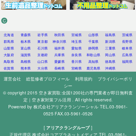
C
北海道
青森県
岩手県
秋田県
宮城県
山形県
福島県
茨城県
群馬県
栃木県
東京都
神奈川県
埼玉県
千葉県
新潟県
長野県
山梨県
富山県
石川県
福井県
愛知県
静岡県
三重県
岐阜県
大阪府
滋賀県
京都府
兵庫県
奈良県
和歌山県
岡山県
広島県
鳥取県
島根県
山口県
愛媛県
香川県
高知県
徳島県
福岡県
佐賀県
熊本県
大分県
長崎県
宮崎県
鹿児島県
沖縄県
運営会社
総監修者プロフィール
利用規約
プライバシーポリ
シー
© copyright 2015
空き家買取:全国1200社の専門業者が即日無料査
定｜空き家対策フル活用
. All rights reserved.
Powered by
株式会社アリアクランソーシャル
TEL.03-5961-
0525 FAX.03-5961-0526
[
アリアクラングループ
]
正規代理店
株式会社コアプラネットメディア
TEL.03-5961-