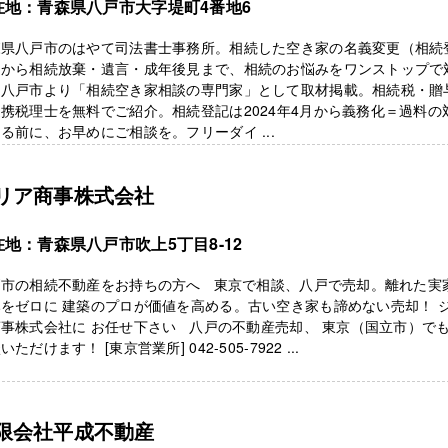
在地：青森県八戸市大字堤町4番地6
森県八戸市のはやて司法書士事務所。相続した空き家の名義変更（相続
）から相続放棄・遺言・成年後見まで、相続のお悩みをワンストップで
。八戸市より「相続空き家相談の専門家」として取材掲載。相続税・贈
携税理士を無料でご紹介。相続登記は2024年4月から義務化＝過料の
る前に、お早めにご相談を。フリーダイ ...
リア商事株式会社
在地：青森県八戸市吹上5丁目8-12
戸市の相続不動産をお持ちの方へ 東京で相談、八戸で売却。離れた実
をゼロに 建築のプロが価値を高める。古い空き家も諦めない売却！ 
事株式会社に お任せ下さい 八戸の不動産売却、 東京（国立市）で
いただけます！ [東京営業所] 042-505-7922 ...
限会社平成不動産