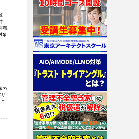
登
対
与税
対象
家の
ジリ
もご