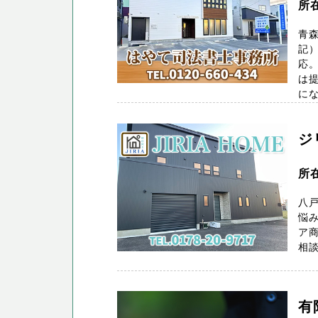
所
青
記
応
は提
にな
ジ
所
八
悩み
ア商
相談
有