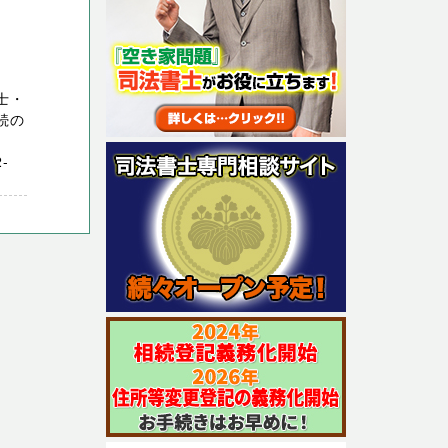
士・
続の
。
-