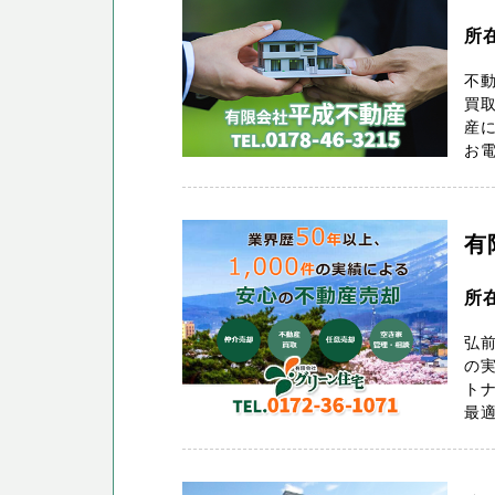
所
不
買取
産に
お電
有
所
弘前
の
ト
最適