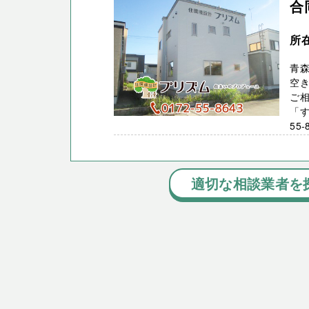
合
所
青
空
ご相
「す
55
適切な相談業者を