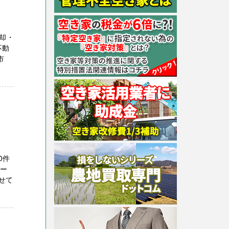
却・
不動
田市
0件
パー
せて