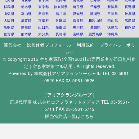
群馬県
栃木県
東京都
神奈川県
埼玉県
千葉県
新潟県
長野県
山梨県
富山県
石川県
福井県
愛知県
静岡県
三重県
岐阜県
大阪府
滋賀県
京都府
兵庫県
奈良県
和歌山県
岡山県
広島県
鳥取県
島根県
山口県
愛媛県
香川県
高知県
徳島県
福岡県
佐賀県
熊本県
大分県
長崎県
宮崎県
鹿児島県
沖縄県
運営会社
総監修者プロフィール
利用規約
プライバシーポリ
シー
© copyright 2015
空き家買取:全国1200社の専門業者が即日無料査
定｜空き家対策フル活用
. All rights reserved.
Powered by
株式会社アリアクランソーシャル
TEL.03-5961-
0525 FAX.03-5961-0526
[
アリアクラングループ
]
正規代理店
株式会社コアプラネットメディア
TEL.03-5961-
5711 FAX.03-5961-5712
販売特約店一覧はこちら