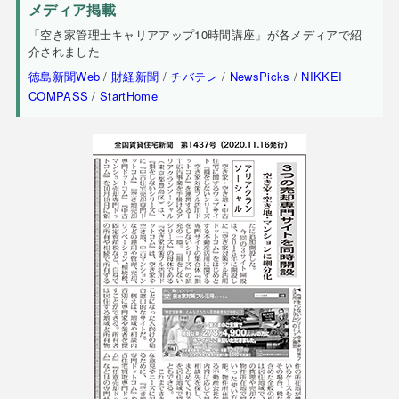
メディア掲載
「空き家管理士キャリアアップ10時間講座」が各メディアで紹
介されました
徳島新聞Web
/
財経新聞
/
チバテレ
/
NewsPicks
/
NIKKEI
COMPASS
/
StartHome