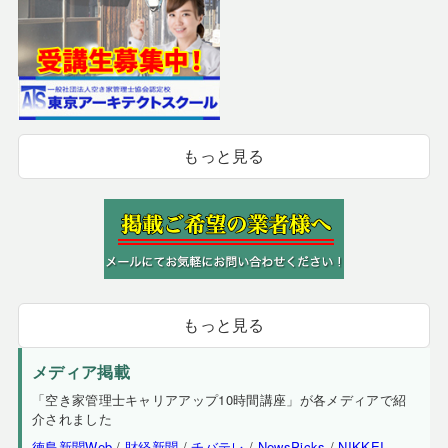
もっと見る
もっと見る
メディア掲載
「空き家管理士キャリアアップ10時間講座」が各メディアで紹
介されました
徳島新聞Web
/
財経新聞
/
チバテレ
/
NewsPicks
/
NIKKEI