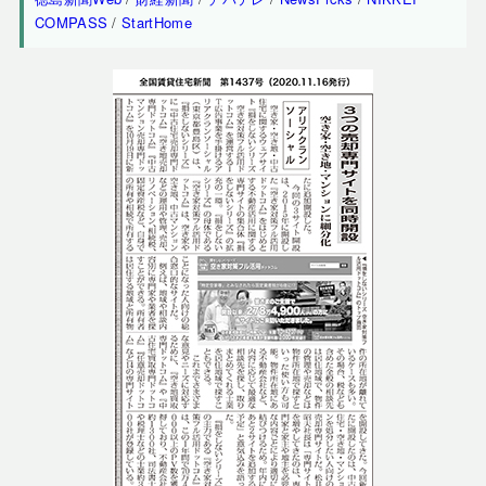
COMPASS
/
StartHome