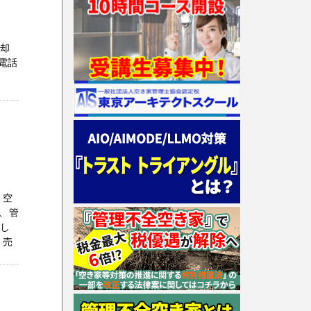
売却
電話
・空
、管
化し
・売