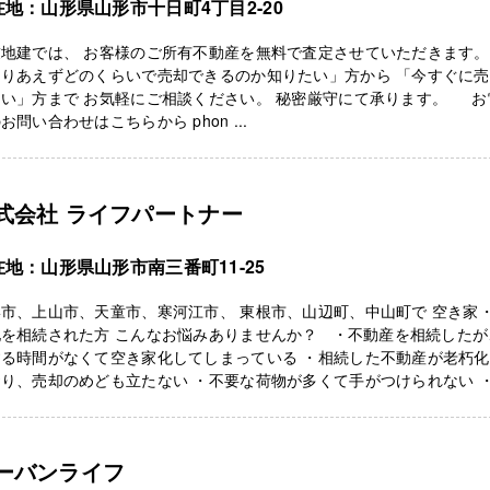
在地：山形県山形市十日町4丁目2-20
友地建では、 お客様のご所有不動産を無料で査定させていただきます。
とりあえずどのくらいで売却できるのか知りたい」方から 「今すぐに
たい」方まで お気軽にご相談ください。 秘密厳守にて承ります。 お
お問い合わせはこちらから phon ...
式会社 ライフパートナー
在地：山形県山形市南三番町11-25
市、上山市、天童市、寒河江市、 東根市、山辺町、中山町で 空き家
地を相続された方 こんなお悩みありませんか？ ・不動産を相続したが
する時間がなくて空き家化してしまっている ・相続した不動産が老朽
り、売却のめども立たない ・不要な荷物が多くて手がつけられない 
ーバンライフ