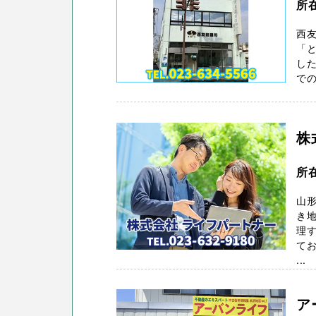
所
西
「
し
での
株
所
山形
き
理
てお
...
ア