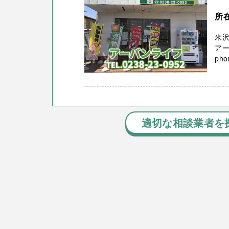
所
米
ア
pho
適切な相談業者を